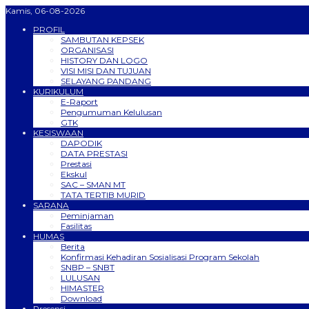
Kamis, 06-08-2026
PROFIL
SAMBUTAN KEPSEK
ORGANISASI
HISTORY DAN LOGO
VISI MISI DAN TUJUAN
SELAYANG PANDANG
KURIKULUM
E-Raport
Pengumuman Kelulusan
GTK
KESISWAAN
DAPODIK
DATA PRESTASI
Prestasi
Ekskul
SAC – SMAN MT
TATA TERTIB MURID
SARANA
Peminjaman
Fasilitas
HUMAS
Berita
Konfirmasi Kehadiran Sosialisasi Program Sekolah
SNBP – SNBT
LULUSAN
HIMASTER
Download
Presensi