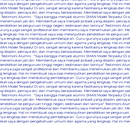
Membekali saya dengan pengetahuan umum dan agama yang lengkap. Hal ini me
AN Model Terpadu! Di sini, sangat senang karena fasilitasnya lengkap dan
 disiplin, percaya diri, dan mampu bersosialisasi. Membekali saya denga
"
Testimoni Alumni : "Saya bangga menjadi alumni SMAN Model Terpadu! Di s
nemukan jati diri. Membentuk saya menjadi pribadi yang disiplin, percaya
didikan ke perguruan tinggi negeri, kedinasan dan lainnya"
Testimoni Alum
runya juga sangat profesional dan membantu saya menemukan jati diri. Mem
lengkap. Hal ini membuat saya siap melanjutkan pendidikan ke perguruan ti
itasnya lengkap dan mendukung pembelajaran. Guru-gurunya juga sangat pr
Membekali saya dengan pengetahuan umum dan agama yang lengkap. Hal ini me
AN Model Terpadu! Di sini, sangat senang karena fasilitasnya lengkap dan
 disiplin, percaya diri, dan mampu bersosialisasi. Membekali saya denga
"
Testimoni Alumni : "Saya bangga menjadi alumni SMAN Model Terpadu! Di s
nemukan jati diri. Membentuk saya menjadi pribadi yang disiplin, percaya
didikan ke perguruan tinggi negeri, kedinasan dan lainnya"
Testimoni Alum
runya juga sangat profesional dan membantu saya menemukan jati diri. Mem
lengkap. Hal ini membuat saya siap melanjutkan pendidikan ke perguruan ti
itasnya lengkap dan mendukung pembelajaran. Guru-gurunya juga sangat pr
Membekali saya dengan pengetahuan umum dan agama yang lengkap. Hal ini me
AN Model Terpadu! Di sini, sangat senang karena fasilitasnya lengkap dan
 disiplin, percaya diri, dan mampu bersosialisasi. Membekali saya denga
"
Testimoni Alumni : "Saya bangga menjadi alumni SMAN Model Terpadu! Di s
nemukan jati diri. Membentuk saya menjadi pribadi yang disiplin, percaya
didikan ke perguruan tinggi negeri, kedinasan dan lainnya"
Testimoni Alum
runya juga sangat profesional dan membantu saya menemukan jati diri. Mem
lengkap. Hal ini membuat saya siap melanjutkan pendidikan ke perguruan ti
itasnya lengkap dan mendukung pembelajaran. Guru-gurunya juga sangat pr
Membekali saya dengan pengetahuan umum dan agama yang lengkap. Hal ini me