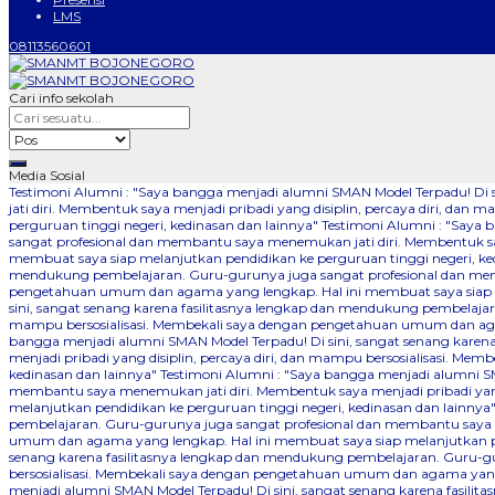
LMS
08113560601
Cari info sekolah
Media Sosial
Testimoni Alumni : "Saya bangga menjadi alumni SMAN Model Terpadu! Di
jati diri. Membentuk saya menjadi pribadi yang disiplin, percaya diri, 
perguruan tinggi negeri, kedinasan dan lainnya"
Testimoni Alumni : "Saya 
sangat profesional dan membantu saya menemukan jati diri. Membentuk say
membuat saya siap melanjutkan pendidikan ke perguruan tinggi negeri, ke
mendukung pembelajaran. Guru-gurunya juga sangat profesional dan memba
pengetahuan umum dan agama yang lengkap. Hal ini membuat saya siap me
sini, sangat senang karena fasilitasnya lengkap dan mendukung pembelajar
mampu bersosialisasi. Membekali saya dengan pengetahuan umum dan agam
bangga menjadi alumni SMAN Model Terpadu! Di sini, sangat senang kare
menjadi pribadi yang disiplin, percaya diri, dan mampu bersosialisasi. 
kedinasan dan lainnya"
Testimoni Alumni : "Saya bangga menjadi alumni SM
membantu saya menemukan jati diri. Membentuk saya menjadi pribadi yang
melanjutkan pendidikan ke perguruan tinggi negeri, kedinasan dan lainnya
pembelajaran. Guru-gurunya juga sangat profesional dan membantu saya me
umum dan agama yang lengkap. Hal ini membuat saya siap melanjutkan pen
senang karena fasilitasnya lengkap dan mendukung pembelajaran. Guru-gu
bersosialisasi. Membekali saya dengan pengetahuan umum dan agama yang 
menjadi alumni SMAN Model Terpadu! Di sini, sangat senang karena fasil