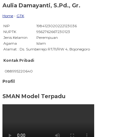
Aulia Damayanti, S.Pd., Gr.
Home
-
GTK
NIP
1984123020222123036
NUPTK
9562762667230123
Jenis Kelamin
Perempuan
Agama
Islam
Alamat : Ds. Sumberrejo RT/11/RW 4, Bojonegoro
Kontak Pribadi
088995220640
Profil
SMAN Model Terpadu