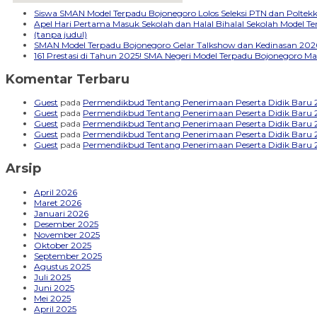
embedgooglemap.net
Siswa SMAN Model Terpadu Bojonegoro Lolos Seleksi PTN dan Polte
Apel Hari Pertama Masuk Sekolah dan Halal Bihalal Sekolah Model 
(tanpa judul)
SMAN Model Terpadu Bojonegoro Gelar Talkshow dan Kedinasan 2026
161 Prestasi di Tahun 2025! SMA Negeri Model Terpadu Bojonegoro Ma
Komentar Terbaru
Guest
pada
Permendikbud Tentang Penerimaan Peserta Didik Baru
Guest
pada
Permendikbud Tentang Penerimaan Peserta Didik Baru
Guest
pada
Permendikbud Tentang Penerimaan Peserta Didik Baru
Guest
pada
Permendikbud Tentang Penerimaan Peserta Didik Baru
Guest
pada
Permendikbud Tentang Penerimaan Peserta Didik Baru
Arsip
April 2026
Maret 2026
Januari 2026
Desember 2025
November 2025
Oktober 2025
September 2025
Agustus 2025
Juli 2025
Juni 2025
Mei 2025
April 2025