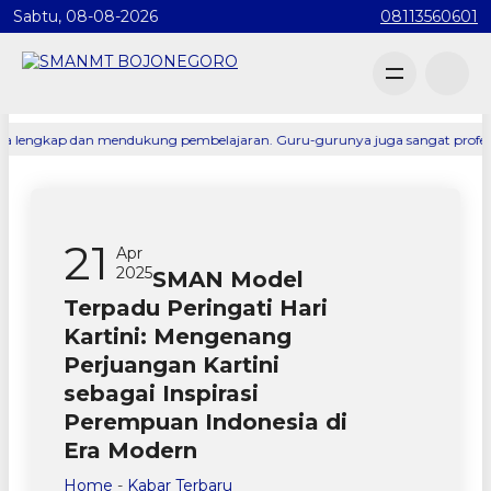
Sabtu, 08-08-2026
08113560601
kap dan mendukung pembelajaran. Guru-gurunya juga sangat profesional dan
21
Apr
2025
SMAN Model
Terpadu Peringati Hari
Kartini: Mengenang
Perjuangan Kartini
sebagai Inspirasi
Perempuan Indonesia di
Era Modern
Home
-
Kabar Terbaru