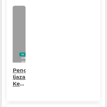
Day
with
Native
Speaker.
Dibaca 537x
12
JUN
2025
Pengambilan
Ijazah
Kelas
XII
SMAN
Model