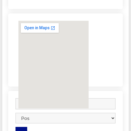
embedgooglemap.net