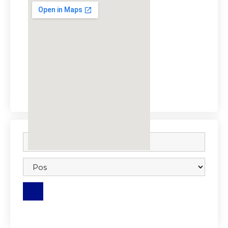
embedgooglemap.net