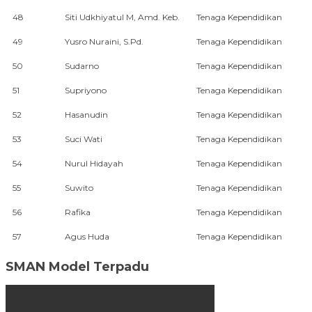
48
Siti Udkhiyatul M, Amd. Keb.
Tenaga Kependidikan
49
Yusro Nuraini, S.Pd.
Tenaga Kependidikan
50
Sudarno
Tenaga Kependidikan
51
Supriyono
Tenaga Kependidikan
52
Hasanudin
Tenaga Kependidikan
53
Suci Wati
Tenaga Kependidikan
54
Nurul Hidayah
Tenaga Kependidikan
55
Suwito
Tenaga Kependidikan
56
Rafika
Tenaga Kependidikan
57
Agus Huda
Tenaga Kependidikan
SMAN Model Terpadu