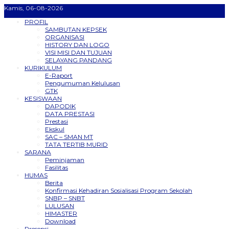
Kamis, 06-08-2026
PROFIL
SAMBUTAN KEPSEK
ORGANISASI
HISTORY DAN LOGO
VISI MISI DAN TUJUAN
SELAYANG PANDANG
KURIKULUM
E-Raport
Pengumuman Kelulusan
GTK
KESISWAAN
DAPODIK
DATA PRESTASI
Prestasi
Ekskul
SAC – SMAN MT
TATA TERTIB MURID
SARANA
Peminjaman
Fasilitas
HUMAS
Berita
Konfirmasi Kehadiran Sosialisasi Program Sekolah
SNBP – SNBT
LULUSAN
HIMASTER
Download
Presensi