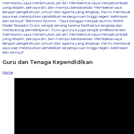
membantu saya menemukan jati diri. Membentuk saya menjadi pribadi
yang disiplin, percaya diri, dan mampu bersosialisasi. Membekali saya
dengan pengetahuan umum dan agama yang lengkap. Hal ini membuat
saya siap melanjutkan pendidikan ke perguruan tinggi negeri, kedinasan
dan lainnya"
Testimoni Alumni : "Saya bangga menjadi alumni SMAN
Model Terpadu! Di sini, sangat senang karena fasilitasnya lengkap dan
mendukung pembelajaran. Guru-gurunya juga sangat profesional dan
membantu saya menemukan jati diri. Membentuk saya menjadi pribadi
yang disiplin, percaya diri, dan mampu bersosialisasi. Membekali saya
dengan pengetahuan umum dan agama yang lengkap. Hal ini membuat
saya siap melanjutkan pendidikan ke perguruan tinggi negeri, kedinasan
dan lainnya"
Guru dan Tenaga Kependidikan
Home
-