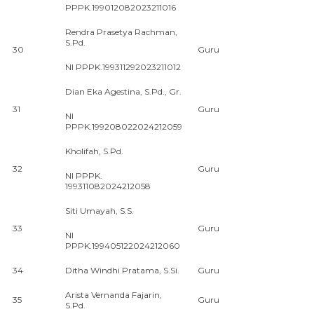
PPPK.199012082023211016
Rendra Prasetya Rachman,
S.Pd.
30
Guru
NI PPPK.199311292023211012
Dian Eka Agestina, S.Pd., Gr.
31
Guru
NI
PPPK.199208022024212059
Kholifah, S.Pd.
32
Guru
NI PPPK.
199311082024212058
Siti Umayah, S.S.
33
Guru
NI
PPPK.199405122024212060
34
Ditha Windhi Pratama, S.Si.
Guru
Arista Vernanda Fajarin,
35
Guru
S.Pd.