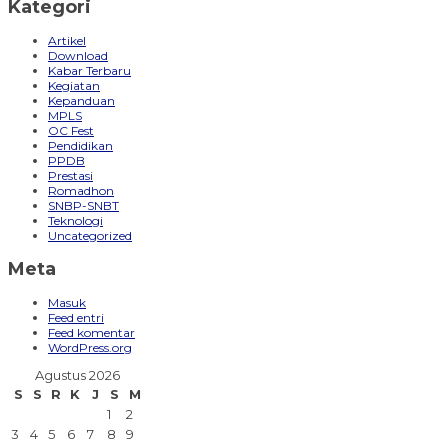
Kategori
Artikel
Download
Kabar Terbaru
Kegiatan
Kepanduan
MPLS
OC Fest
Pendidikan
PPDB
Prestasi
Romadhon
SNBP-SNBT
Teknologi
Uncategorized
Meta
Masuk
Feed entri
Feed komentar
WordPress.org
Agustus 2026
S
S
R
K
J
S
M
1
2
3
4
5
6
7
8
9