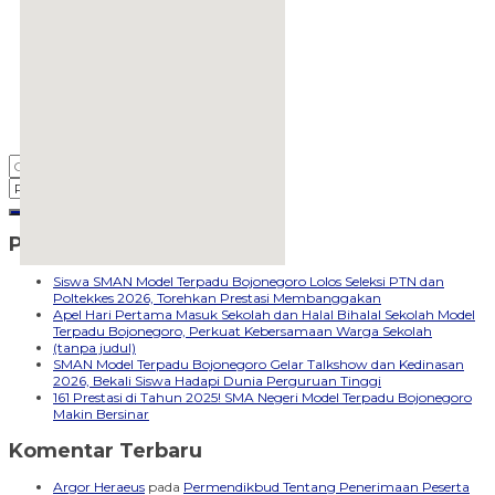
Pos-pos Terbaru
embedgooglemap.net
Siswa SMAN Model Terpadu Bojonegoro Lolos Seleksi PTN dan
Poltekkes 2026, Torehkan Prestasi Membanggakan
Apel Hari Pertama Masuk Sekolah dan Halal Bihalal Sekolah Model
Terpadu Bojonegoro, Perkuat Kebersamaan Warga Sekolah
(tanpa judul)
SMAN Model Terpadu Bojonegoro Gelar Talkshow dan Kedinasan
2026, Bekali Siswa Hadapi Dunia Perguruan Tinggi
161 Prestasi di Tahun 2025! SMA Negeri Model Terpadu Bojonegoro
Makin Bersinar
Komentar Terbaru
Argor Heraeus
pada
Permendikbud Tentang Penerimaan Peserta