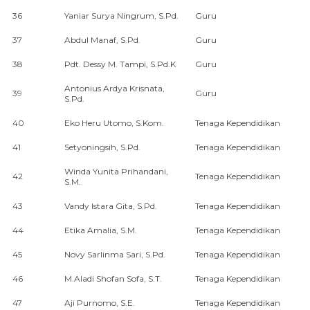
36
Yaniar Surya Ningrum, S.Pd.
Guru
37
Abdul Manaf, S.Pd.
Guru
38
Pdt. Dessy M. Tampi, S.Pd.K
Guru
Antonius Ardya Krisnata,
39
Guru
S.Pd.
40
Eko Heru Utomo, S.Kom.
Tenaga Kependidikan
41
Setyoningsih, S.Pd.
Tenaga Kependidikan
Winda Yunita Prihandani,
42
Tenaga Kependidikan
S.M.
43
Vandy Istara Gita, S.Pd.
Tenaga Kependidikan
44
Etika Amalia, S.M.
Tenaga Kependidikan
45
Novy Sarlinma Sari, S.Pd.
Tenaga Kependidikan
46
M.Aladi Shofan Sofa, S.T.
Tenaga Kependidikan
47
Aji Purnomo, S.E.
Tenaga Kependidikan