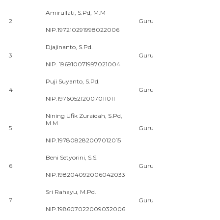
Amirullati, S.Pd, M.M
2
Guru
NIP.197210291998022006
Djajinanto, S.Pd.
3
Guru
NIP. 196910071997021004
Puji Suyanto, S.Pd.
4
Guru
NIP.197605212007011011
Nining Ufik Zuraidah, S.Pd,
M.M.
5
Guru
NIP.197808282007012015
Beni Setyorini, S.S.
6
Guru
NIP.198204092006042033
Sri Rahayu, M.Pd.
7
Guru
NIP.198607022009032006