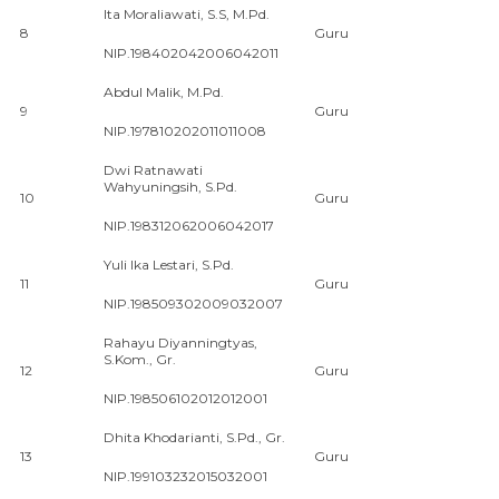
Ita Moraliawati, S.S, M.Pd.
8
Guru
NIP.198402042006042011
Abdul Malik, M.Pd.
9
Guru
NIP.197810202011011008
Dwi Ratnawati
Wahyuningsih, S.Pd.
10
Guru
NIP.198312062006042017
Yuli Ika Lestari, S.Pd.
11
Guru
NIP.198509302009032007
Rahayu Diyanningtyas,
S.Kom., Gr.
12
Guru
NIP.198506102012012001
Dhita Khodarianti, S.Pd., Gr.
13
Guru
NIP.199103232015032001