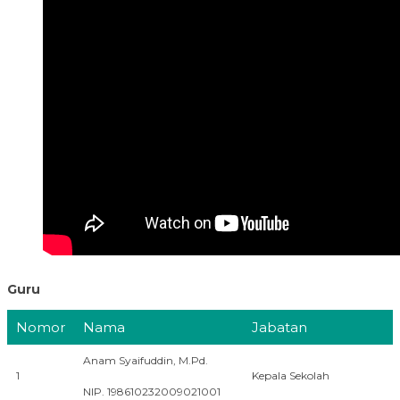
Guru
Nomor
Nama
Jabatan
Anam Syaifuddin, M.Pd.
1
Kepala Sekolah
NIP. 198610232009021001