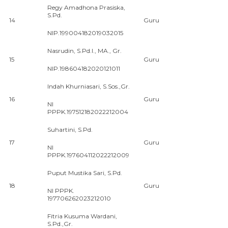
Regy Amadhona Prasiska,
S.Pd.
14
Guru
NIP.199004182019032015
Nasrudin, S.Pd.I., MA., Gr.
15
Guru
NIP.198604182020121011
Indah Khurniasari, S.Sos.,Gr.
16
Guru
NI
PPPK.197512182022212004
Suhartini, S.Pd.
17
Guru
NI
PPPK.197604112022212009
Puput Mustika Sari, S.Pd.
18
Guru
NI PPPK.
197706262023212010
Fitria Kusuma Wardani,
S.Pd.,Gr.