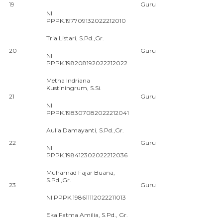
19
Guru
NI
PPPK.197709132022212010
Tria Listari, S.Pd.,Gr.
20
Guru
NI
PPPK.198208192022212022
Metha Indriana
Kustiningrum, S.Si.
21
Guru
NI
PPPK.198307082022212041
Aulia Damayanti, S.Pd.,Gr.
22
Guru
NI
PPPK.198412302022212036
Muhamad Fajar Buana,
S.Pd.,Gr.
23
Guru
NI PPPK.198611112022211013
Eka Fatma Amilia, S.Pd., Gr.