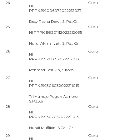
24
Guru
NI
PPPK.199006072022212027
Desy Ratna Dewi, S. Pd.,Gr.
25
Guru
NI PPPK.199201112022212035
Nurul Akmaliyah, S. Pd., Gr.
26
Guru
NI
PPPK.199208192022212018
Rohmad Tasrikin, S.Kom.
27
Guru
NI
PPPK.199306032022211013
Tri Atmojo Puguh Asmoro,
S.Pd.,Gr.
28
Guru
NI
PPPK.199307052022211013
Nurali Muflikin, S.Pd.I.Gr.
29
Guru
NI