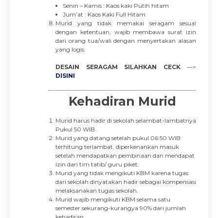
Senin – Kamis : Kaos kaki Putih hitam
Jum’at : Kaos Kaki Full Hitam
Murid yang tidak memakai seragam sesuai
dengan ketentuan, wajib membawa surat izin
dari orang tua/wali dengan menyertakan alasan
yang logis.
DESAIN SERAGAM SILAHKAN CECK
—>
DISINI
Kehadiran Murid
Murid harus hadir di sekolah selambat-lambatnya
Pukul 50 WIB
Murid yang datang setelah pukul 06.50 WIB
terhitung terlambat, diperkenankan masuk
setelah mendapatkan pembinaan dan mendapat
izin dari tim tatib/ guru piket.
Murid yang tidak mengikuti KBM karena tugas
dari sekolah dinyatakan hadir sebagai kompensasi
melaksanakan tugas sekolah.
Murid wajib mengikuti KBM selama satu
semester sekurang-kurangya 90% dari jumlah
kehadiran.