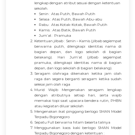
lengkap dengan atribut sesuai dengan ketentuan
sekolah.
Senin : Atas Putih, Bawah Putih
Selasa : Atas Putih, Bawah Abu-abu
Rabu : Atas Kotak-Kotak, Bawah Putih
Kamis : Atas Batik, Bawah Putih
Jum’at : Pramuka
Ketentuan jilbab : Senin – Kamis (jilbab segiempat
berwarna putih, dilengkapi identitas nama di
bagian depan, dan logo sekolah di bagian
belakang). Hari Jum’at (jilbab segiempat
pramuka, dilengkapi identitas nama di bagian
depan, dan logo sekolah di bagian belakang).
Seragam olahraga dikenakan ketika jam olah
raga dan segera berganti seragam ketika sudah
selesai jam olah raga
Murid Wajib Mengenakan seragam lengkap
dengan atributnya setiap hari, serta wajib
memakai topi saat upacara bendera rutin, PHBN
atau kegiatan diluar sekolah
Mengenakan ikat pinggang berlogo SMAN Model
Terpadu Bojonegoro
Sepatu Full berwarna hitam beserta talinya
Menggunakan kaos kaki berlogo SMAN Model
Terpadu Bojonegoro dengan ketentuan :