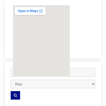
embedgooglemap.net