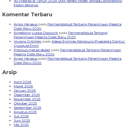
161 Prestasi di Tahun 2025! SMA Negeri Model Terpadu Bojonegoro
Makin Bersinar
Komentar Terbaru
Argor Heraeus
pada
Permendikbud Tentang Penerimaan Peserta
Didik Baru 2020
Angelking yupoo Discount
pada
Permendikbud Tentang
Penerimaan Peserta Didik Baru 2020
Viviana Critchley
pada
Adeas Enimres Abrpicuro Praecepta Dantur.
Quicquid Enim
Precious metals dealer
pada
Permendikbud Tentang Penerimaan
Peserta Didik Baru 2020
Argor Heraeus
pada
Permendikbud Tentang Penerimaan Peserta
Didik Baru 2020
Arsip
April 2026
Maret 2026
Januari 2026
Desember 2025
November 2025
Oktober 2025
September 2025
Agustus 2025
Juli 2025
Juni 2025
Mei 2025