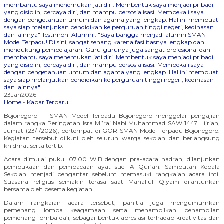
membantu saya menemukan jati diri. Membentuk saya menjadi pribadi
yang disiplin, percaya diri, dan mampu bersosialisasi. Membekali saya
dengan pengetahuan umum dan agama yang lengkap. Hal ini membuat
saya siap melanjutkan pendidikan ke perguruan tinggi negeri, kedinasan
dan lainnya"
Testimoni Alumni : "Saya bangga menjadi alumni SMAN
Model Terpadu! Di sini, sangat senang karena fasilitasnya lengkap dan
mendukung pembelajaran. Guru-gurunya juga sangat profesional dan
membantu saya menemukan jati diri. Membentuk saya menjadi pribadi
yang disiplin, percaya diri, dan mampu bersosialisasi. Membekali saya
dengan pengetahuan umum dan agama yang lengkap. Hal ini membuat
saya siap melanjutkan pendidikan ke perguruan tinggi negeri, kedinasan
dan lainnya"
23
Jan
2026
Home
-
Kabar Terbaru
Bojonegoro — SMAN Model Terpadu Bojonegoro menggelar pengajian
dalam rangka Peringatan Isra Mi’raj Nabi Muhammad SAW 1447 Hijriah,
Jumat (23/1/2026), bertempat di GOR SMAN Model Terpadu Bojonegoro.
Kegiatan tersebut diikuti oleh seluruh warga sekolah dan berlangsung
khidmat serta tertib.
Acara dimulai pukul 07.00 WIB dengan pra-acara hadrah, dilanjutkan
pembukaan dan pembacaan ayat suci Al-Qur’an. Sambutan Kepala
Sekolah menjadi pengantar sebelum memasuki rangkaian acara inti.
Suasana religius semakin terasa saat Mahallul Qiyam dilantunkan
bersama oleh peserta kegiatan.
Dalam rangkaian acara tersebut, panitia juga mengumumkan
pemenang lomba keagamaan serta menampilkan penampilan
pemenang lomba da’i, sebagai bentuk apresiasi terhadap kreativitas dan