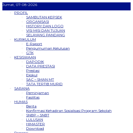
Jumat, 07-08-2026
PROFIL
SAMBUTAN KEPSEK
ORGANISASI
HISTORY DAN LOGO
VISI MISI DAN TUJUAN
SELAYANG PANDANG
KURIKULUM
E-Raport
Pengumuman Kelulusan
GTK
KESISWAAN
DAPODIK
DATA PRESTASI
Prestasi
Ekskul
SAC – SMAN MT
TATA TERTIB MURID
SARANA
Peminjaman
Fasilitas
HUMAS
Berita
Konfirmasi Kehadiran Sosialisasi Program Sekolah
SNBP – SNBT
LULUSAN
HIMASTER
Download
Presensi