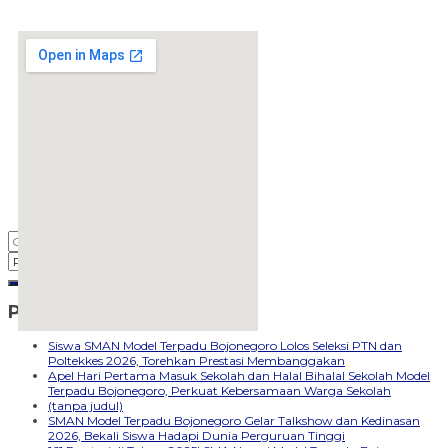
Pos-pos Terbaru
embedgooglemap.net
Siswa SMAN Model Terpadu Bojonegoro Lolos Seleksi PTN dan
Poltekkes 2026, Torehkan Prestasi Membanggakan
Apel Hari Pertama Masuk Sekolah dan Halal Bihalal Sekolah Model
Terpadu Bojonegoro, Perkuat Kebersamaan Warga Sekolah
(tanpa judul)
SMAN Model Terpadu Bojonegoro Gelar Talkshow dan Kedinasan
2026, Bekali Siswa Hadapi Dunia Perguruan Tinggi