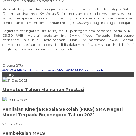
kemampuan dakwah peserta didik.
Puncak kegiatan diisi dengan Mauidhah Hasanah oleh KH. Agus Salim.
Dalam tausiyahnya, KH. Agus Salim menyampaikan bahwa peristiwa Isra
Mi’raj merupakan momentum penting untuk menumbuhkan kesadaran
beribadah dan membina akhlak mulia, khususnya bagi kalangan pelajar.
Kegiatan peringatan Isra Mi’raj ditutup dengan doa bersama pada pukul
09.30 WIB. Melalui kegiatan ini, SMAN Model Terpadu Bojonegoro
berharap nilai-nilai keteladanan Nabi Muhammad SAW dapat
diimplementasikan oleh peserta didik dalam kehidupan sehari-hari, baik di
lingkungan sekolah maupun masyarakat.
Dibaca 217x
#2026
#AllCanBeExcellent
#IsraMi'raj
#SMANModelTerpadu
Lainnya
21 Des 2021
Menutup Tahun Memanen Prestasi
10 Nov 2021
Penilaian Kinerja Kepala Sekolah (PKKS) SMA Negeri
Model Terpadu Bojonegoro Tahun 2021
23 Jul 2022
Pembekalan MPLS