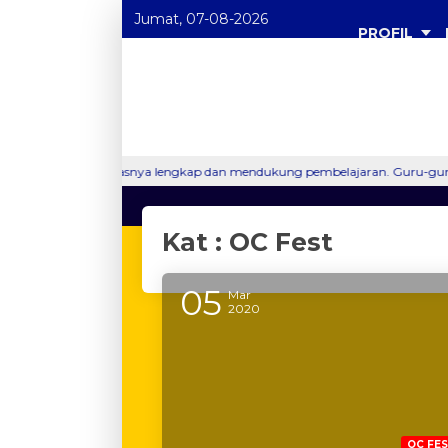
Jumat, 07-08-2026
PROFIL
asilitasnya lengkap dan mendukung pembelajaran. Guru-gurunya juga sangat
Kat : OC Fest
05
Mar
2020
OC FE