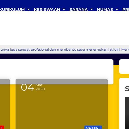
KURIKULUM
KESISWAAN
SARANA
HUMAS
PR
Cari info sek
 profesional dan membantu saya menemukan jati diri. Membentuk saya menjad
04
Mar
2020
ST
OC FEST