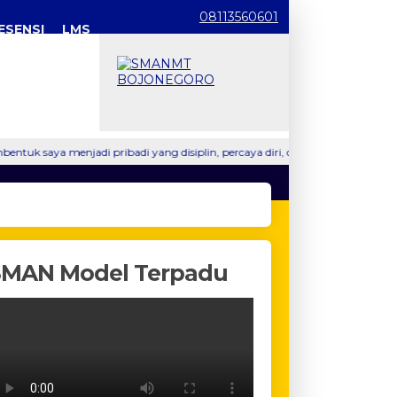
08113560601
ESENSI
LMS
olah
i pribadi yang disiplin, percaya diri, dan mampu bersosialisasi. Membeka
Media Sosial
SMAN Model Terpadu