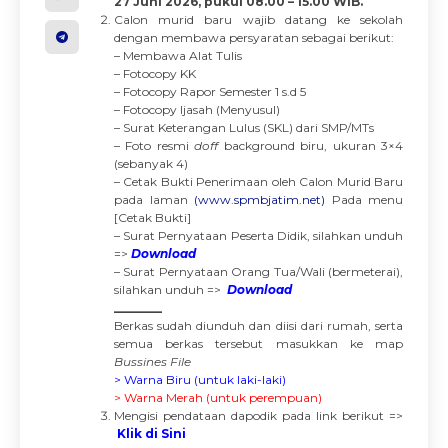
27 Juni 2026, pukul 08.00 – 15.00 WIB.
Calon murid baru wajib datang ke sekolah
dengan membawa persyaratan sebagai berikut:
– Membawa Alat Tulis
– Fotocopy KK
– Fotocopy Rapor Semester 1 s.d 5
– Fotocopy Ijasah (Menyusul)
– Surat Keterangan Lulus (SKL) dari SMP/MTs
– Foto resmi
doff
background biru, ukuran 3×4
(sebanyak 4)
– Cetak Bukti Penerimaan oleh Calon Murid Baru
pada laman
(www.spmbjatim.net)
Pada menu
[Cetak Bukti]
– Surat Pernyataan Peserta Didik, silahkan unduh
=>
Download
– Surat Pernyataan Orang Tua/Wali (bermeterai),
silahkan unduh =>
Download
________
Berkas sudah diunduh dan diisi dari rumah, serta
semua berkas tersebut masukkan ke map
Bussines File
> Warna Biru (untuk laki-laki)
> Warna Merah (untuk perempuan)
Mengisi pendataan dapodik pada link berikut =>
Klik di Sini