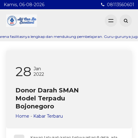
Kamis, 06-08-2026
08113560601
ilitasnya lengkap dan mendukung pembelajaran. Guru-gurunya juga sangat p
28
Jan
2022
Donor Darah SMAN
Model Terpadu
Bojonegoro
Home
-
Kabar Terbaru
Kawan tahukah kalian bahwa setiap 8 detik, ada