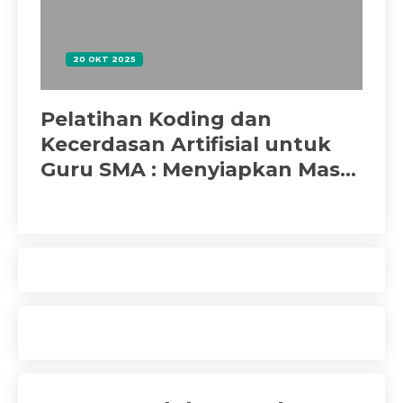
20 OKT 2025
US
Pelatihan Koding dan
Ke
Kecerdasan Artifisial untuk
Gu
Guru SMA : Menyiapkan Masa
Te
Depan Pendidikan Digital
N