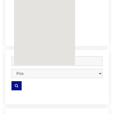
embedgooglemap.net