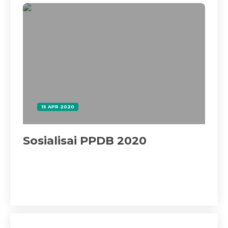
15 APR 2020
Sosialisai PPDB 2020
La