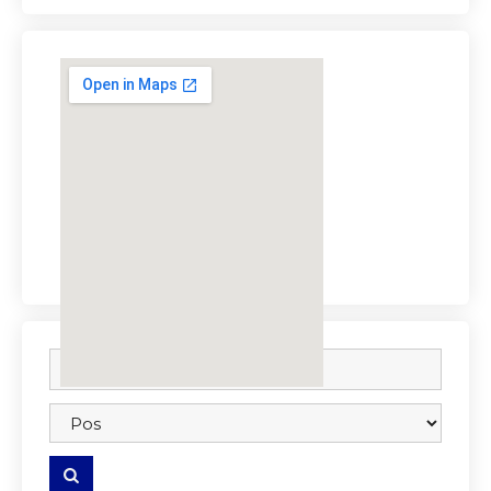
embedgooglemap.net