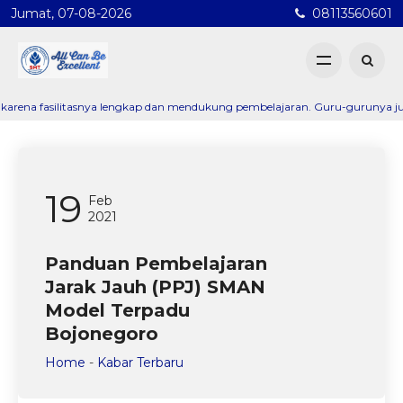
Jumat, 07-08-2026
08113560601
asilitasnya lengkap dan mendukung pembelajaran. Guru-gurunya juga sangat 
19
Feb
2021
Panduan Pembelajaran
Jarak Jauh (PPJ) SMAN
Model Terpadu
Bojonegoro
Home
-
Kabar Terbaru