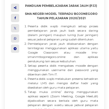
PANDUAN PEMBELAJARAN JARAK JAUH (PJJ)
SMA NEGERI MODEL TERPADU BOJONEGORO
TAHUN PELAJARAN 2020/2021
Peserta didik wajib mengikuti setiap proses
pembelajaran jarak jauh baik secara daring
(dalam jaringan) maupun luring (luar jaringan)
sesuai jadwal pelajaran yang sudah ditentukan.
Pembelajaran jarak jauh dilaksanakan dengan
terintegrasi menggunakan aplikasi utama yaitu
Google Classroom atau moodle lms-
smanmtbojonegoro.online dan aplikasi
pendukung lain sesuai kebutuhan.
Setiap peserta didik mengakses moodle dengan
menggunakan username dan password yang
diberikan oleh Tim IT.
Peserta didik wajib melakukan presensi kehadiran
melalui LMS dan mengisi daftar hadir yang
disediakan oleh guru mata pelajaran.
Tatap muka
online/
daring menggunakan
aplikasi seperti (Zoom Meeting, Google Meet,dll)
dijadwalkan secara berkala oleh guru mata
pelajaran dengan waktu sesuai jadwal pelajaran