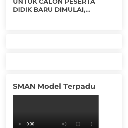
UNTUK CALON PESERTA
(N
DIDIK BARU DIMULAI,
PESERTA DIMINTA SEGERA
020
MELENGKAPI BERKAS
SMAN Model Terpadu