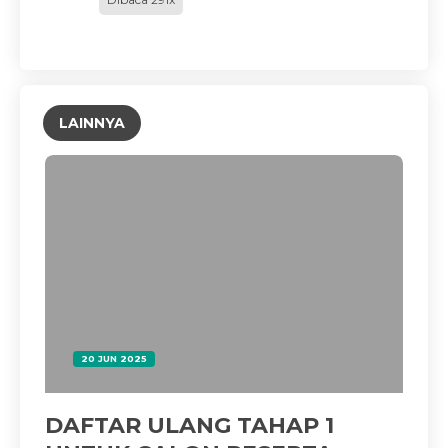
LAINNYA
20 JUN 2025
DAFTAR ULANG TAHAP 1
No