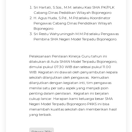
Sri Hartati, S.Sos., M.M. selaku Kasi SMA PK/PLK
Cabang Dinas Pedidikan Wilayah Bojonegoro
H. Agus Huda, S.Pd., M.Pd.selaku Koordinator
Pengawas Cabang Dinas Pendidikan Wilayah
Bojonegoro
Sri Restu Wahyuningsih M.M.Pd selaku Pengawas
Pembina SMA Negeri Model Terpadu Bojonegoro.
Pelaksanaan Penilaian Kinerja Guru tahun ini
dilakukan di Aula SMAN Model Terpadu Bojonegoro,
dimulai pukul 07.30 WIB dan selesai pukul 11.00
WIB. Kegiatan ini diawali oleh penyambutan kepala
sekolah dilanjutkan oleh pengawas. Kemudian
dilanjutkan dengan kegiatan inti, tim pengawas
menilai satu per satu aspek yang menjadi poin
penting dalam penilaian. Kegiatan ini berjalan
cukup lancar. Harapan kami keluarga besar SMA
Negeri Model Terpadu Bojonegoro PKKS ini bisa
menambah kualitas sekolah dan memberikan hasil
yang terbaik.
Dibaca 291x