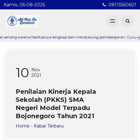
Kamis, 06-08-2026
08113560601
 karena fasilitasnya lengkap dan mendukung pembelajaran. Guru-gurunya ju
10
Nov
2021
Penilaian Kinerja Kepala
Sekolah (PKKS) SMA
Negeri Model Terpadu
Bojonegoro Tahun 2021
Home
-
Kabar Terbaru