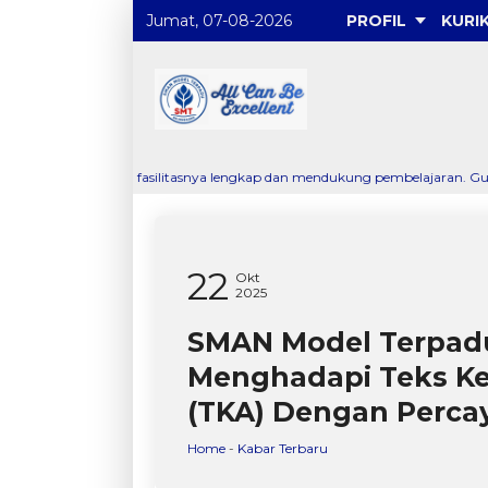
Jumat, 07-08-2026
PROFIL
KURI
ena fasilitasnya lengkap dan mendukung pembelajaran. Guru-gurunya juga sa
22
Okt
2025
SMAN Model Terpadu
Menghadapi Teks 
(TKA) Dengan Percay
Home
-
Kabar Terbaru