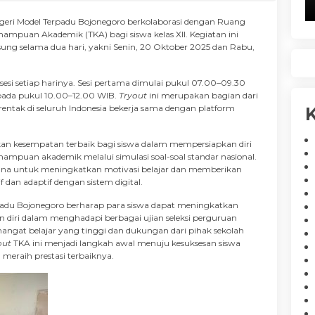
geri Model Terpadu Bojonegoro berkolaborasi dengan Ruang
ampuan Akademik (TKA) bagi siswa kelas XII. Kegiatan ini
ung selama dua hari, yakni Senin, 20 Oktober 2025 dan Rabu,
sesi setiap harinya. Sesi pertama dimulai pukul 07.00–09.30
 pada pukul 10.00–12.00 WIB.
Tryout
ini merupakan bagian dari
entak di seluruh Indonesia bekerja sama dengan platform
K
kan kesempatan terbaik bagi siswa dalam mempersiapkan diri
ampuan akademik melalui simulasi soal-soal standar nasional.
sarana untuk meningkatkan motivasi belajar dan memberikan
 dan adaptif dengan sistem digital.
rpadu Bojonegoro berharap para siswa dapat meningkatkan
iri dalam menghadapi berbagai ujian seleksi perguruan
ngat belajar yang tinggi dan dukungan dari pihak sekolah
out
TKA ini menjadi langkah awal menuju kesuksesan siswa
eraih prestasi terbaiknya.