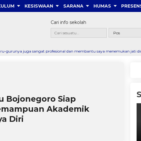
KULUM
KESISWAAN
SARANA
HUMAS
PRESEN
Cari info sekolah
ngat profesional dan membantu saya menemukan jati diri. Membentuk saya m
 Bojonegoro Siap
Kemampuan Akademik
a Diri