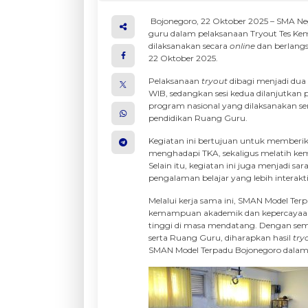
Bojonegoro, 22 Oktober 2025 – SMA Ne
guru dalam pelaksanaan Tryout Tes Kem
dilaksanakan secara
online
dan berlangs
22 Oktober 2025.
Pelaksanaan
tryout
dibagi menjadi dua 
WIB, sedangkan sesi kedua dilanjutkan
program nasional yang dilaksanakan ser
pendidikan Ruang Guru.
Kegiatan ini bertujuan untuk memberi
menghadapi TKA, sekaligus melatih kem
Selain itu, kegiatan ini juga menjadi 
pengalaman belajar yang lebih interaktif
Melalui kerja sama ini, SMAN Model Te
kemampuan akademik dan kepercayaan d
tinggi di masa mendatang. Dengan sema
serta Ruang Guru, diharapkan hasil
try
SMAN Model Terpadu Bojonegoro dalam m