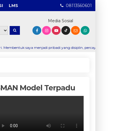
SI
LMS
08113560601
Media Sosial
enjadi pribadi yang disiplin, percaya diri, dan mampu bersosialisasi. Mem
SMAN Model Terpadu