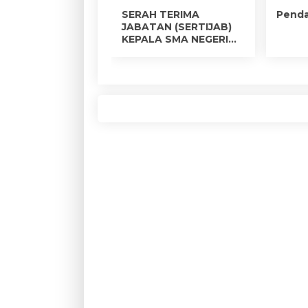
isasi Pembinaan
SERAH TERIMA
Pend
mbangan Remaja
JABATAN (SERTIJAB)
rral BK SMAN
KEPALA SMA NEGERI
 Terpadu
MODEL TERPADU
egoro)
BOJONEGORO TAHUN
2024.