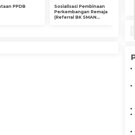
ataan PPDB
Sosialisasi Pembinaan
SERA
Perkembangan Remaja
JABA
(Referral BK SMAN
KEPA
Model Terpadu
MODE
Bojonegoro)
BOJO
2024.
P