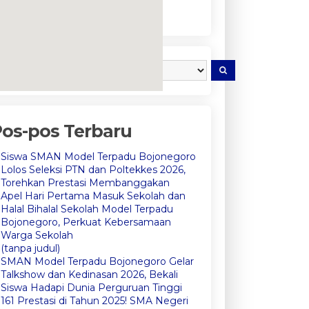
H TERIMA
Pendataan PPDB
Sosia
TAN (SERTIJAB)
Perk
LA SMA NEGERI
(Ref
L TERPADU
Mode
NEGORO TAHUN
Bojo
embedgooglemap.net
os-pos Terbaru
Siswa SMAN Model Terpadu Bojonegoro
Lolos Seleksi PTN dan Poltekkes 2026,
Torehkan Prestasi Membanggakan
Apel Hari Pertama Masuk Sekolah dan
Halal Bihalal Sekolah Model Terpadu
Bojonegoro, Perkuat Kebersamaan
Warga Sekolah
(tanpa judul)
SMAN Model Terpadu Bojonegoro Gelar
Talkshow dan Kedinasan 2026, Bekali
Siswa Hadapi Dunia Perguruan Tinggi
161 Prestasi di Tahun 2025! SMA Negeri