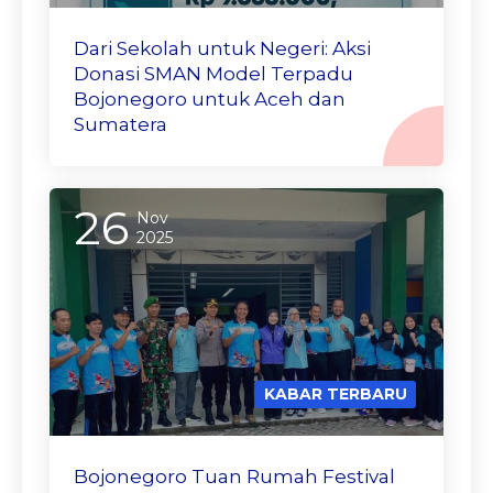
Dari Sekolah untuk Negeri: Aksi
Donasi SMAN Model Terpadu
Bojonegoro untuk Aceh dan
Sumatera
26
Nov
2025
KABAR TERBARU
Bojonegoro Tuan Rumah Festival