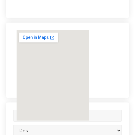
embedgooglemap.net