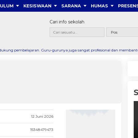
KULUM
KESISWAAN
SARANA
HUMAS
PRESENS
Cari info sekolah
ajaran. Guru-gurunya juga sangat profesional dan membantu saya menemukan 
12 Juni 2026
15348479473