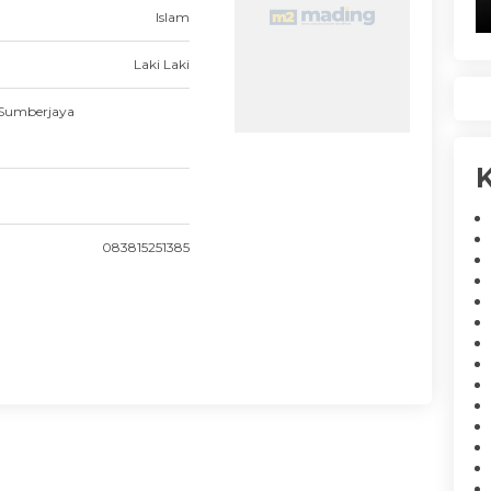
Islam
Laki Laki
4 Sumberjaya
K
083815251385