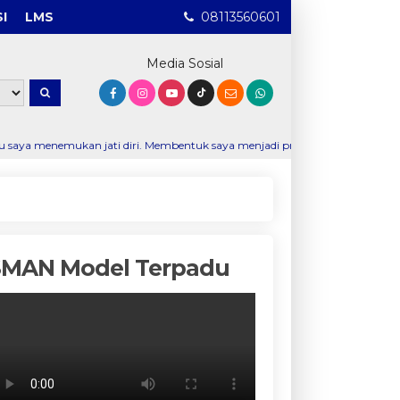
I
LMS
08113560601
Media Sosial
jati diri. Membentuk saya menjadi pribadi yang disiplin, percaya diri, d
SMAN Model Terpadu