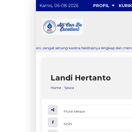
Kamis, 06-08-2026
PROFIL
KURI
 Di sini, sangat senang karena fasilitasnya lengkap dan mendukung pembel
Landi Hertanto
Home
-
Siswa
Mulai belajar
NISN