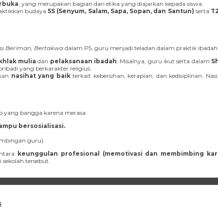
rbuka
, yang merupakan bagian dari etika yang diajarkan kepada siswa.
ktikkan budaya
5S (Senyum, Salam, Sapa, Sopan, dan Santun)
serta
T2
si
Beriman, Bertakwa
dalam P5, guru menjadi teladan dalam praktik ibadah
khlak mulia
dan
pelaksanaan ibadah
. Misalnya, guru ikut serta dalam
S
badi yang berkarakter religius.
ikan
nasihat yang baik
terkait kebersihan, kerapian, dan kedisiplinan. 
o yang bangga karena merasa:
ampu bersosialisasi.
imbingan guru).
antara
keunggulan profesional (memotivasi dan membimbing kari
sekolah tersebut.
s