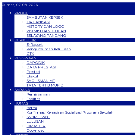
Jumat, 07-08-2026
PROFIL
SAMBUTAN KEPSEK
ORGANISASI
HISTORY DAN LOGO
VISI MISI DAN TUJUAN
SELAYANG PANDANG
KURIKULUM
E-Raport
Pengumuman Kelulusan
GTK
KESISWAAN
DAPODIK
DATA PRESTASI
Prestasi
Ekskul
SAC – SMAN MT
TATA TERTIB MURID
SARANA
Peminjaman
Fasilitas
HUMAS
Berita
Konfirmasi Kehadiran Sosialisasi Program Sekolah
SNBP – SNBT
LULUSAN
HIMASTER
Download
Presensi