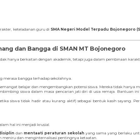
rakter, keteladanan guru di
SMA Negeri Model Terpadu Bojonegoro 
nang dan Bangga di SMAN MT Bojonegoro
 hanya berkaitan dengan akademik, tetapi juga dalam pembinaan karakter, 
ang merasa bangga terhadap sekolahnya.
mangat belajar dan mengembangkan potensi siswa. Mereka tidak hanya menga
ing siswa dalam masa pencarian jati diri di usia remaja. Bantuan ini 
etika siswa tidak hadir atau kurang aktif) sebagai bentuk kasih sayang. P
m hal ini menjadi krusial.
disiplin
dan
mentaati peraturan sekolah
yang sama yang berlaku untuk
 meniru dan menginternalisasi pentingnya ketaatan.