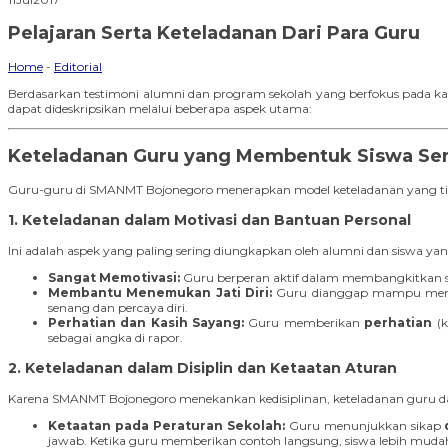
Pelajaran Serta Keteladanan Dari Para Guru
Home
-
Editorial
Berdasarkan testimoni alumni dan program sekolah yang berfokus pada ka
dapat dideskripsikan melalui beberapa aspek utama:
Keteladanan Guru yang Membentuk Siswa Se
Guru-guru di SMANMT Bojonegoro menerapkan model keteladanan yang tidak
1. Keteladanan dalam Motivasi dan Bantuan Personal
Ini adalah aspek yang paling sering diungkapkan oleh alumni dan siswa y
Sangat Memotivasi:
Guru berperan aktif dalam membangkitkan se
Membantu Menemukan Jati Diri:
Guru dianggap mampu membimb
senang dan percaya diri.
Perhatian dan Kasih Sayang:
Guru memberikan
perhatian
(k
sebagai angka di rapor.
2. Keteladanan dalam Disiplin dan Ketaatan Aturan
Karena SMANMT Bojonegoro menekankan kedisiplinan, keteladanan guru dala
Ketaatan pada Peraturan Sekolah:
Guru menunjukkan sikap
jawab. Ketika guru memberikan contoh langsung, siswa lebih mudah