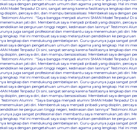
Membekali saya dengan pengetahuan umum dan agama yang lengkap. Hal ini me
AN Model Terpadu! Di sini, sangat senang karena fasilitasnya lengkap dan
 disiplin, percaya diri, dan mampu bersosialisasi. Membekali saya denga
"
Testimoni Alumni : "Saya bangga menjadi alumni SMAN Model Terpadu! Di s
nemukan jati diri. Membentuk saya menjadi pribadi yang disiplin, percaya
didikan ke perguruan tinggi negeri, kedinasan dan lainnya"
Testimoni Alum
runya juga sangat profesional dan membantu saya menemukan jati diri. Mem
lengkap. Hal ini membuat saya siap melanjutkan pendidikan ke perguruan ti
itasnya lengkap dan mendukung pembelajaran. Guru-gurunya juga sangat pr
Membekali saya dengan pengetahuan umum dan agama yang lengkap. Hal ini me
AN Model Terpadu! Di sini, sangat senang karena fasilitasnya lengkap dan
 disiplin, percaya diri, dan mampu bersosialisasi. Membekali saya denga
"
Testimoni Alumni : "Saya bangga menjadi alumni SMAN Model Terpadu! Di s
nemukan jati diri. Membentuk saya menjadi pribadi yang disiplin, percaya
didikan ke perguruan tinggi negeri, kedinasan dan lainnya"
Testimoni Alum
runya juga sangat profesional dan membantu saya menemukan jati diri. Mem
lengkap. Hal ini membuat saya siap melanjutkan pendidikan ke perguruan ti
itasnya lengkap dan mendukung pembelajaran. Guru-gurunya juga sangat pr
Membekali saya dengan pengetahuan umum dan agama yang lengkap. Hal ini me
AN Model Terpadu! Di sini, sangat senang karena fasilitasnya lengkap dan
 disiplin, percaya diri, dan mampu bersosialisasi. Membekali saya denga
"
Testimoni Alumni : "Saya bangga menjadi alumni SMAN Model Terpadu! Di s
nemukan jati diri. Membentuk saya menjadi pribadi yang disiplin, percaya
didikan ke perguruan tinggi negeri, kedinasan dan lainnya"
Testimoni Alum
runya juga sangat profesional dan membantu saya menemukan jati diri. Mem
lengkap. Hal ini membuat saya siap melanjutkan pendidikan ke perguruan ti
itasnya lengkap dan mendukung pembelajaran. Guru-gurunya juga sangat pr
Membekali saya dengan pengetahuan umum dan agama yang lengkap. Hal ini me