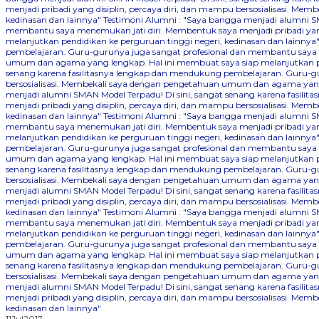
menjadi pribadi yang disiplin, percaya diri, dan mampu bersosialisasi. 
kedinasan dan lainnya"
Testimoni Alumni : "Saya bangga menjadi alumni SM
membantu saya menemukan jati diri. Membentuk saya menjadi pribadi yang
melanjutkan pendidikan ke perguruan tinggi negeri, kedinasan dan lainnya
pembelajaran. Guru-gurunya juga sangat profesional dan membantu saya me
umum dan agama yang lengkap. Hal ini membuat saya siap melanjutkan pen
senang karena fasilitasnya lengkap dan mendukung pembelajaran. Guru-gu
bersosialisasi. Membekali saya dengan pengetahuan umum dan agama yang 
menjadi alumni SMAN Model Terpadu! Di sini, sangat senang karena fasil
menjadi pribadi yang disiplin, percaya diri, dan mampu bersosialisasi. 
kedinasan dan lainnya"
Testimoni Alumni : "Saya bangga menjadi alumni SM
membantu saya menemukan jati diri. Membentuk saya menjadi pribadi yang
melanjutkan pendidikan ke perguruan tinggi negeri, kedinasan dan lainnya
pembelajaran. Guru-gurunya juga sangat profesional dan membantu saya me
umum dan agama yang lengkap. Hal ini membuat saya siap melanjutkan pen
senang karena fasilitasnya lengkap dan mendukung pembelajaran. Guru-gu
bersosialisasi. Membekali saya dengan pengetahuan umum dan agama yang 
menjadi alumni SMAN Model Terpadu! Di sini, sangat senang karena fasil
menjadi pribadi yang disiplin, percaya diri, dan mampu bersosialisasi. 
kedinasan dan lainnya"
Testimoni Alumni : "Saya bangga menjadi alumni SM
membantu saya menemukan jati diri. Membentuk saya menjadi pribadi yang
melanjutkan pendidikan ke perguruan tinggi negeri, kedinasan dan lainnya
pembelajaran. Guru-gurunya juga sangat profesional dan membantu saya me
umum dan agama yang lengkap. Hal ini membuat saya siap melanjutkan pen
senang karena fasilitasnya lengkap dan mendukung pembelajaran. Guru-gu
bersosialisasi. Membekali saya dengan pengetahuan umum dan agama yang 
menjadi alumni SMAN Model Terpadu! Di sini, sangat senang karena fasil
menjadi pribadi yang disiplin, percaya diri, dan mampu bersosialisasi. 
kedinasan dan lainnya"
11
Jul
2017