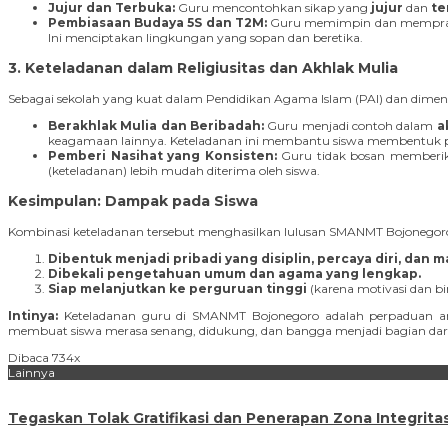
Jujur dan Terbuka:
Guru mencontohkan sikap yang
jujur
dan
te
Pembiasaan Budaya 5S dan T2M:
Guru memimpin dan mempra
Ini menciptakan lingkungan yang sopan dan beretika.
3. Keteladanan dalam Religiusitas dan Akhlak Mulia
Sebagai sekolah yang kuat dalam Pendidikan Agama Islam (PAI) dan dimen
Berakhlak Mulia dan Beribadah:
Guru menjadi contoh dalam
a
keagamaan lainnya. Keteladanan ini membantu siswa membentuk pri
Pemberi Nasihat yang Konsisten:
Guru tidak bosan member
(keteladanan) lebih mudah diterima oleh siswa.
Kesimpulan: Dampak pada Siswa
Kombinasi keteladanan tersebut menghasilkan lulusan SMANMT Bojonegor
Dibentuk menjadi pribadi yang disiplin, percaya diri, dan m
Dibekali pengetahuan umum dan agama yang lengkap.
Siap melanjutkan ke perguruan tinggi
(karena motivasi dan b
Intinya:
Keteladanan guru di SMANMT Bojonegoro adalah perpaduan 
membuat siswa merasa senang, didukung, dan bangga menjadi bagian dari 
Dibaca 734x
Lainnya
Tegaskan Tolak Gratifikasi dan Penerapan Zona Integrita