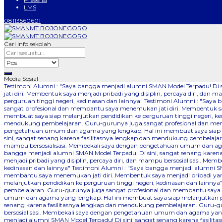
LMS
08113560601
Cari info sekolah
Media Sosial
Testimoni Alumni : "Saya bangga menjadi alumni SMAN Model Terpadu! Di
jati diri. Membentuk saya menjadi pribadi yang disiplin, percaya diri, 
perguruan tinggi negeri, kedinasan dan lainnya"
Testimoni Alumni : "Saya 
sangat profesional dan membantu saya menemukan jati diri. Membentuk say
membuat saya siap melanjutkan pendidikan ke perguruan tinggi negeri, ke
mendukung pembelajaran. Guru-gurunya juga sangat profesional dan memba
pengetahuan umum dan agama yang lengkap. Hal ini membuat saya siap me
sini, sangat senang karena fasilitasnya lengkap dan mendukung pembelajar
mampu bersosialisasi. Membekali saya dengan pengetahuan umum dan agam
bangga menjadi alumni SMAN Model Terpadu! Di sini, sangat senang kare
menjadi pribadi yang disiplin, percaya diri, dan mampu bersosialisasi. 
kedinasan dan lainnya"
Testimoni Alumni : "Saya bangga menjadi alumni SM
membantu saya menemukan jati diri. Membentuk saya menjadi pribadi yang
melanjutkan pendidikan ke perguruan tinggi negeri, kedinasan dan lainnya
pembelajaran. Guru-gurunya juga sangat profesional dan membantu saya me
umum dan agama yang lengkap. Hal ini membuat saya siap melanjutkan pen
senang karena fasilitasnya lengkap dan mendukung pembelajaran. Guru-gu
bersosialisasi. Membekali saya dengan pengetahuan umum dan agama yang 
menjadi alumni SMAN Model Terpadu! Di sini, sangat senang karena fasil