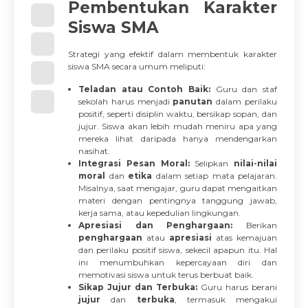
Pembentukan Karakter
Siswa SMA
Strategi yang efektif dalam membentuk karakter
siswa SMA secara umum meliputi:
Teladan atau Contoh Baik:
Guru dan staf
sekolah harus menjadi
panutan
dalam perilaku
positif, seperti disiplin waktu, bersikap sopan, dan
jujur. Siswa akan lebih mudah meniru apa yang
mereka lihat daripada hanya mendengarkan
nasihat.
Integrasi Pesan Moral:
Selipkan
nilai-nilai
moral
dan
etika
dalam setiap mata pelajaran.
Misalnya, saat mengajar, guru dapat mengaitkan
materi dengan pentingnya tanggung jawab,
kerja sama, atau kepedulian lingkungan.
Apresiasi dan Penghargaan:
Berikan
penghargaan
atau
apresiasi
atas kemajuan
dan perilaku positif siswa, sekecil apapun itu. Hal
ini menumbuhkan kepercayaan diri dan
memotivasi siswa untuk terus berbuat baik.
Sikap Jujur dan Terbuka:
Guru harus berani
jujur
dan
terbuka
, termasuk mengakui