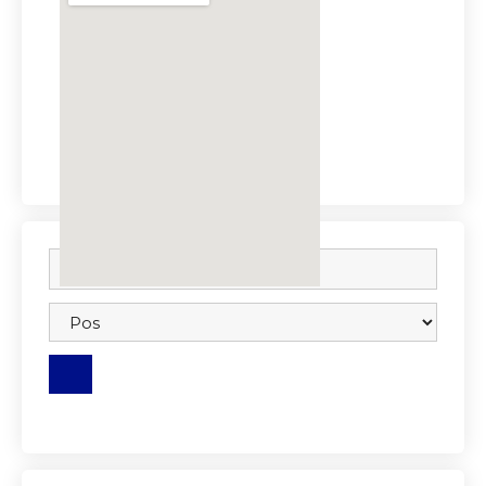
embedgooglemap.net