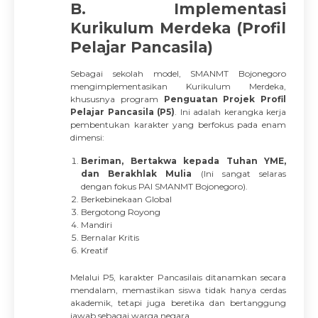
B. Implementasi
Kurikulum Merdeka (Profil
Pelajar Pancasila)
Sebagai sekolah model, SMANMT Bojonegoro
mengimplementasikan Kurikulum Merdeka,
khususnya program
Penguatan Projek Profil
Pelajar Pancasila (P5)
. Ini adalah kerangka kerja
pembentukan karakter yang berfokus pada enam
dimensi:
Beriman, Bertakwa kepada Tuhan YME,
dan Berakhlak Mulia
(Ini sangat selaras
dengan fokus PAI SMANMT Bojonegoro).
Berkebinekaan Global
Bergotong Royong
Mandiri
Bernalar Kritis
Kreatif
Melalui P5, karakter Pancasilais ditanamkan secara
mendalam, memastikan siswa tidak hanya cerdas
akademik, tetapi juga beretika dan bertanggung
jawab sebagai warga negara.