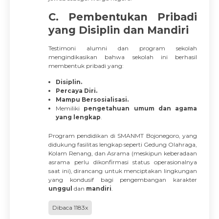
C. Pembentukan Pribadi
yang Disiplin dan Mandiri
Testimoni alumni dan program sekolah
mengindikasikan bahwa sekolah ini berhasil
membentuk pribadi yang:
Disiplin.
Percaya Diri.
Mampu Bersosialisasi.
Memiliki
pengetahuan umum dan agama
yang lengkap
.
Program pendidikan di SMANMT Bojonegoro, yang
didukung fasilitas lengkap seperti Gedung Olahraga,
Kolam Renang, dan Asrama (meskipun keberadaan
asrama perlu dikonfirmasi status operasionalnya
saat ini), dirancang untuk menciptakan lingkungan
yang kondusif bagi pengembangan karakter
unggul
dan
mandiri
.
Dibaca 1183x