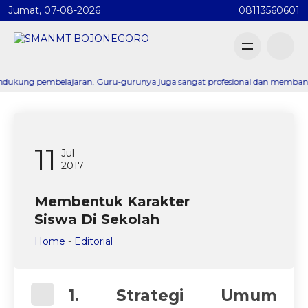
Jumat, 07-08-2026
08113560601
lajaran. Guru-gurunya juga sangat profesional dan membantu saya menemuka
11
Jul
2017
Membentuk Karakter
Siswa Di Sekolah
Home
-
Editorial
1. Strategi Umum