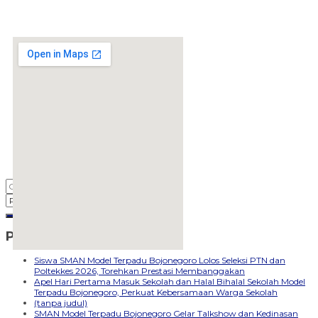
Pos-pos Terbaru
embedgooglemap.net
Siswa SMAN Model Terpadu Bojonegoro Lolos Seleksi PTN dan
Poltekkes 2026, Torehkan Prestasi Membanggakan
Apel Hari Pertama Masuk Sekolah dan Halal Bihalal Sekolah Model
Terpadu Bojonegoro, Perkuat Kebersamaan Warga Sekolah
(tanpa judul)
SMAN Model Terpadu Bojonegoro Gelar Talkshow dan Kedinasan