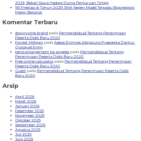
2026, Bekali Siswa Hadapi Dunia Perguruan Tinggi
161 Prestasi di Tahun 2025! SMA Negeri Model Terpadu Bojonegoro
Makin Bersinar
Komentar Terbaru
doxycycline brand
pada
Permendikbud Tentang Penerimaan
Peserta Didik Baru 2020
Forrest Milligan
pada
Adeas Enimres Abrpicuro Praecepta Dantur.
Quicquid Enim
penis enlargement los angeles
pada
Permendikbud Tentang
Penerimaan Peserta Didik Baru 2020
Free online calculator
pada
Permendikbud Tentang Penerimaan
Peserta Didik Baru 2020
Guest
pada
Permendikbud Tentang Penerimaan Peserta Didik
Baru 2020
Arsip
April 2026
Maret 2026
Januari 2026
Desember 2025
November 2025
Oktober 2025
September 2025
Agustus 2025
Juli 2025
Juni 2025