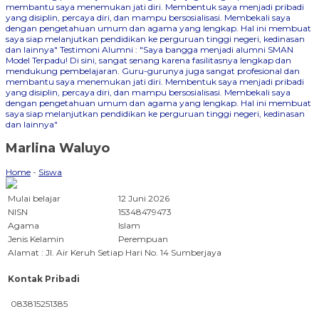
membantu saya menemukan jati diri. Membentuk saya menjadi pribadi
yang disiplin, percaya diri, dan mampu bersosialisasi. Membekali saya
dengan pengetahuan umum dan agama yang lengkap. Hal ini membuat
saya siap melanjutkan pendidikan ke perguruan tinggi negeri, kedinasan
dan lainnya"
Testimoni Alumni : "Saya bangga menjadi alumni SMAN
Model Terpadu! Di sini, sangat senang karena fasilitasnya lengkap dan
mendukung pembelajaran. Guru-gurunya juga sangat profesional dan
membantu saya menemukan jati diri. Membentuk saya menjadi pribadi
yang disiplin, percaya diri, dan mampu bersosialisasi. Membekali saya
dengan pengetahuan umum dan agama yang lengkap. Hal ini membuat
saya siap melanjutkan pendidikan ke perguruan tinggi negeri, kedinasan
dan lainnya"
Marlina Waluyo
Home
-
Siswa
Mulai belajar
12 Juni 2026
NISN
15348479473
Agama
Islam
Jenis Kelamin
Perempuan
Alamat : Jl. Air Keruh Setiap Hari No. 14 Sumberjaya
Kontak Pribadi
083815251385