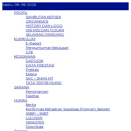
Sabtu, 08-08-2026
PROFIL
SAMBUTAN KEPSEK
ORGANISASI
HISTORY DAN LOGO
VISI MISI DAN TUJUAN
SELAYANG PANDANG
KURIKULUM
E-Raport
Pengumuman Kelulusan
GTK
KESISWAAN
DAPODIK
DATA PRESTASI
Prestasi
Ekskul
SAC – SMAN MT
TATA TERTIB MURID
SARANA
Peminjaman
Fasilitas
HUMAS
Berita
Konfirmasi Kehadiran Sosialisasi Program Sekolah
SNBP – SNBT
LULUSAN
HIMASTER
Download
Presensi