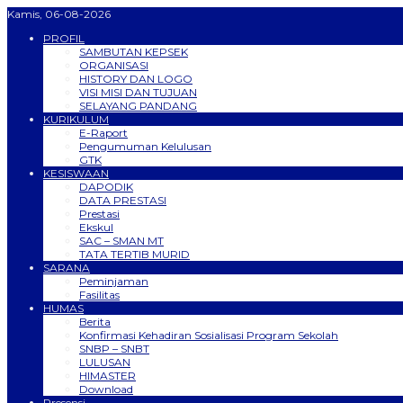
Kamis, 06-08-2026
PROFIL
SAMBUTAN KEPSEK
ORGANISASI
HISTORY DAN LOGO
VISI MISI DAN TUJUAN
SELAYANG PANDANG
KURIKULUM
E-Raport
Pengumuman Kelulusan
GTK
KESISWAAN
DAPODIK
DATA PRESTASI
Prestasi
Ekskul
SAC – SMAN MT
TATA TERTIB MURID
SARANA
Peminjaman
Fasilitas
HUMAS
Berita
Konfirmasi Kehadiran Sosialisasi Program Sekolah
SNBP – SNBT
LULUSAN
HIMASTER
Download
Presensi