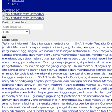
LMS
08113560601
Cari info sekolah
Media Sosial
Testimoni Alumni : "Saya bangga menjadi alumni SMAN Model Terpadu! Di
jati diri. Membentuk saya menjadi pribadi yang disiplin, percaya diri, 
perguruan tinggi negeri, kedinasan dan lainnya"
Testimoni Alumni : "Saya 
sangat profesional dan membantu saya menemukan jati diri. Membentuk say
membuat saya siap melanjutkan pendidikan ke perguruan tinggi negeri, ke
mendukung pembelajaran. Guru-gurunya juga sangat profesional dan memba
pengetahuan umum dan agama yang lengkap. Hal ini membuat saya siap me
sini, sangat senang karena fasilitasnya lengkap dan mendukung pembelajar
mampu bersosialisasi. Membekali saya dengan pengetahuan umum dan agam
bangga menjadi alumni SMAN Model Terpadu! Di sini, sangat senang kare
menjadi pribadi yang disiplin, percaya diri, dan mampu bersosialisasi. 
kedinasan dan lainnya"
Testimoni Alumni : "Saya bangga menjadi alumni SM
membantu saya menemukan jati diri. Membentuk saya menjadi pribadi yang
melanjutkan pendidikan ke perguruan tinggi negeri, kedinasan dan lainnya
pembelajaran. Guru-gurunya juga sangat profesional dan membantu saya me
umum dan agama yang lengkap. Hal ini membuat saya siap melanjutkan pen
senang karena fasilitasnya lengkap dan mendukung pembelajaran. Guru-gu
bersosialisasi. Membekali saya dengan pengetahuan umum dan agama yang 
menjadi alumni SMAN Model Terpadu! Di sini, sangat senang karena fasil