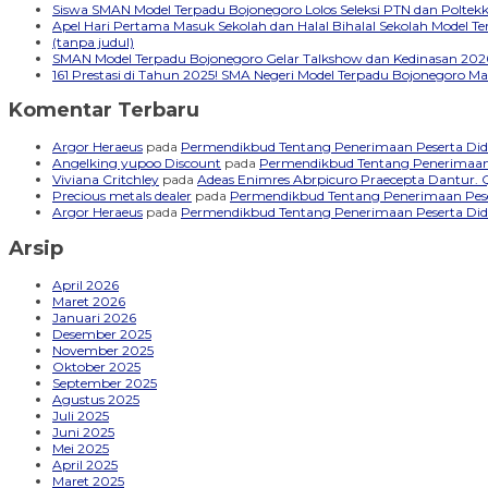
embedgooglemap.net
Siswa SMAN Model Terpadu Bojonegoro Lolos Seleksi PTN dan Polte
Apel Hari Pertama Masuk Sekolah dan Halal Bihalal Sekolah Model 
(tanpa judul)
SMAN Model Terpadu Bojonegoro Gelar Talkshow dan Kedinasan 2026
161 Prestasi di Tahun 2025! SMA Negeri Model Terpadu Bojonegoro Ma
Komentar Terbaru
Argor Heraeus
pada
Permendikbud Tentang Penerimaan Peserta Did
Angelking yupoo Discount
pada
Permendikbud Tentang Penerimaan 
Viviana Critchley
pada
Adeas Enimres Abrpicuro Praecepta Dantur. 
Precious metals dealer
pada
Permendikbud Tentang Penerimaan Pese
Argor Heraeus
pada
Permendikbud Tentang Penerimaan Peserta Did
Arsip
April 2026
Maret 2026
Januari 2026
Desember 2025
November 2025
Oktober 2025
September 2025
Agustus 2025
Juli 2025
Juni 2025
Mei 2025
April 2025
Maret 2025