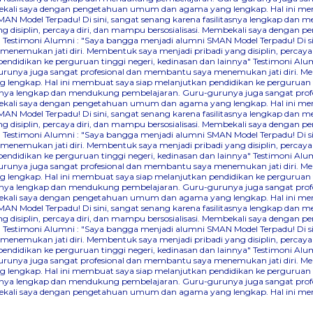
Membekali saya dengan pengetahuan umum dan agama yang lengkap. Hal ini me
AN Model Terpadu! Di sini, sangat senang karena fasilitasnya lengkap dan
 disiplin, percaya diri, dan mampu bersosialisasi. Membekali saya denga
"
Testimoni Alumni : "Saya bangga menjadi alumni SMAN Model Terpadu! Di s
nemukan jati diri. Membentuk saya menjadi pribadi yang disiplin, percaya
didikan ke perguruan tinggi negeri, kedinasan dan lainnya"
Testimoni Alum
runya juga sangat profesional dan membantu saya menemukan jati diri. Mem
lengkap. Hal ini membuat saya siap melanjutkan pendidikan ke perguruan ti
itasnya lengkap dan mendukung pembelajaran. Guru-gurunya juga sangat pr
Membekali saya dengan pengetahuan umum dan agama yang lengkap. Hal ini me
AN Model Terpadu! Di sini, sangat senang karena fasilitasnya lengkap dan
 disiplin, percaya diri, dan mampu bersosialisasi. Membekali saya denga
"
Testimoni Alumni : "Saya bangga menjadi alumni SMAN Model Terpadu! Di s
nemukan jati diri. Membentuk saya menjadi pribadi yang disiplin, percaya
didikan ke perguruan tinggi negeri, kedinasan dan lainnya"
Testimoni Alum
runya juga sangat profesional dan membantu saya menemukan jati diri. Mem
lengkap. Hal ini membuat saya siap melanjutkan pendidikan ke perguruan ti
itasnya lengkap dan mendukung pembelajaran. Guru-gurunya juga sangat pr
Membekali saya dengan pengetahuan umum dan agama yang lengkap. Hal ini me
AN Model Terpadu! Di sini, sangat senang karena fasilitasnya lengkap dan
 disiplin, percaya diri, dan mampu bersosialisasi. Membekali saya denga
"
Testimoni Alumni : "Saya bangga menjadi alumni SMAN Model Terpadu! Di s
nemukan jati diri. Membentuk saya menjadi pribadi yang disiplin, percaya
didikan ke perguruan tinggi negeri, kedinasan dan lainnya"
Testimoni Alum
runya juga sangat profesional dan membantu saya menemukan jati diri. Mem
lengkap. Hal ini membuat saya siap melanjutkan pendidikan ke perguruan ti
itasnya lengkap dan mendukung pembelajaran. Guru-gurunya juga sangat pr
Membekali saya dengan pengetahuan umum dan agama yang lengkap. Hal ini me