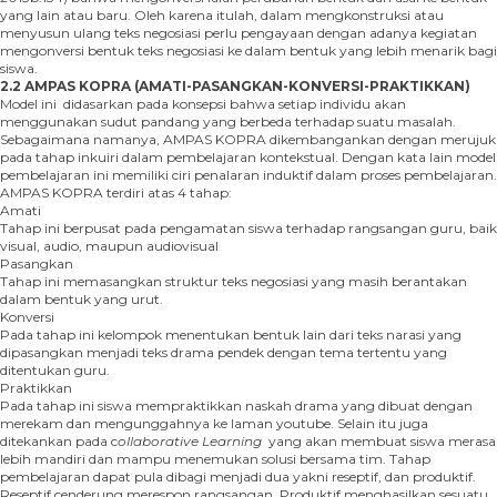
yang lain atau baru. Oleh karena itulah, dalam mengkonstruksi atau
menyusun ulang teks negosiasi perlu pengayaan dengan adanya kegiatan
mengonversi bentuk teks negosiasi ke dalam bentuk yang lebih menarik bagi
siswa.
2.2 AMPAS KOPRA (
AMATI-PASANGKAN-KONVERSI-PRAKTIKKAN
)
Model ini didasarkan pada konsepsi bahwa setiap individu akan
menggunakan sudut pandang yang berbeda terhadap suatu masalah.
Sebagaimana namanya, AMPAS KOPRA dikembangankan dengan merujuk
pada tahap inkuiri dalam pembelajaran kontekstual. Dengan kata lain model
pembelajaran ini memiliki ciri penalaran induktif dalam proses pembelajaran.
AMPAS KOPRA terdiri atas 4 tahap:
Amati
Tahap ini berpusat pada pengamatan siswa terhadap rangsangan guru, baik
visual, audio, maupun audiovisual
Pasangkan
Tahap ini memasangkan struktur teks negosiasi yang masih berantakan
dalam bentuk yang urut.
Konversi
Pada tahap ini kelompok menentukan bentuk lain dari teks narasi yang
dipasangkan menjadi teks drama pendek dengan tema tertentu yang
ditentukan guru.
Praktikkan
Pada tahap ini siswa mempraktikkan naskah drama yang dibuat dengan
merekam dan mengunggahnya ke laman youtube. Selain itu juga
ditekankan pada c
ollaborative Learning
yang akan membuat siswa merasa
lebih mandiri dan mampu menemukan solusi bersama tim. Tahap
pembelajaran dapat pula dibagi menjadi dua yakni reseptif, dan produktif.
Reseptif cenderung merespon rangsangan. Produktif menghasilkan sesuatu.