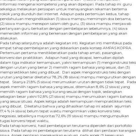
informasi mengenai kompetensi yang akan dipelajari. Pada tahap ini guru
sekaligus melakukan persiapan untuk menayangkan rekaman bertema
rokok yang diunduh dari internet. Adapun pada pertemuan kedua, tahap
pendahuluan mengindikasikan (1) siswa mampu memimpin doa bersama,
(2) siswa mampu merespon salam oleh guru, (3) siswa mampu menjawab
pertanyaan guru berkaitan dengan pembelajaran sebelumnya, (4) siswa
memeroleh informasi yang berkenaan dengan pembelajaran yang akan
dilakukan.
Pada tahap selanjutnya adalah kegiatan inti. Kegiatan inti memfokus pada
empat tahap pembelajaran yang didasarkan pada konsep AMPAS KOPRA.
Pertemuan pertama menitikberatkan pada tahap amati, pasangkan,
konversi dan praktikkan. Adapun hasil yang dicapai, kemudian dipilah
dalam tiga indikator kemampuan, yakni kemampuan (1) mengonstruksi teks
dengan urutan yang benar 2) memilih ragam bahasa yang sesuai, dan (3)
mempraktikkan teks yang dibuat. Dari aspek mengonstruksi teks dengan
urutan yang benar diketahui 78,2% (18 siswa) mampu mengurutkan dengan
tepat. Sisanya 21,8% (5 siswa) merumuskan urutan dengan tidak tepat. Pada
aspek memilih ragam bahasa yang sesuai, ditemukan 8,6% (2 siswa) yang
memilih ragam bahasa yang kurang sesuai dengan topik, sedangkan
sebagian besar yakni 92,8% (21 siswa) mampu merumuskan ragam bahasa
yang sesuai situasi. Aspek ketiga adalah kemampuan mempraktikkan teks
yang dibuat. Diketahui bahwa yang dihasilkan tahap ini adalah sejumlah
17,4 % (4 siswa) belum tepat waktu mengirimkan video konversi teks
negosiasi, sebaliknya mayoritas 72,6% (19 siswa) mampu mengumpulkan
tugas konversi tepat waktu,
Pada tahap konversi, hasil pembelajaran terutama diperoleh dari portofolio
siswa. Pada tahap ini pembelajaran terutama dilihat dari penilaian karangan
siswa. Aspek penilaian menekankan evaluasi pada aspek (1) kesesuaian