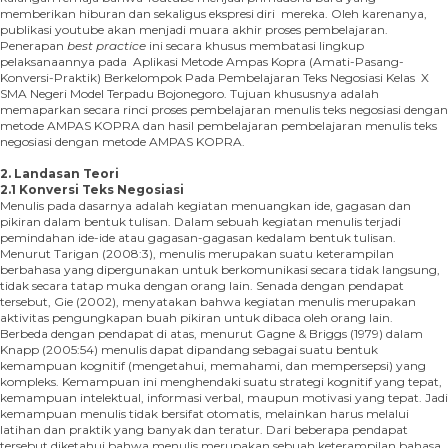
memberikan hiburan dan sekaligus ekspresi diri mereka. Oleh karenanya,
publikasi youtube akan menjadi muara akhir proses pembelajaran.
Penerapan
best practice
ini secara khusus membatasi lingkup
pelaksanaannya pada Aplikasi Metode Ampas Kopra (Amati-Pasang-
Konversi-Praktik) Berkelompok Pada Pembelajaran Teks Negosiasi Kelas X
SMA Negeri Model Terpadu Bojonegoro. Tujuan khususnya adalah
memaparkan secara rinci proses pembelajaran menulis teks negosiasi dengan
metode AMPAS KOPRA dan hasil pembelajaran pembelajaran menulis teks
negosiasi dengan metode AMPAS KOPRA.
2. Landasan Teori
2.1 Konversi
Teks Negosiasi
Menulis pada dasarnya adalah kegiatan menuangkan ide, gagasan dan
pikiran dalam bentuk tulisan. Dalam sebuah kegiatan menulis terjadi
pemindahan ide-ide atau gagasan-gagasan kedalam bentuk tulisan.
Menurut Tarigan (2008:3), menulis merupakan suatu keterampilan
berbahasa yang dipergunakan untuk berkomunikasi secara tidak langsung,
tidak secara tatap muka dengan orang lain. Senada dengan pendapat
tersebut, Gie (2002), menyatakan bahwa kegiatan menulis merupakan
aktivitas pengungkapan buah pikiran untuk dibaca oleh orang lain.
Berbeda dengan pendapat di atas, menurut Gagne & Briggs (1979) dalam
Knapp (2005:54) menulis dapat dipandang sebagai suatu bentuk
kemampuan kognitif (mengetahui, memahami, dan mempersepsi) yang
kompleks. Kemampuan ini menghendaki suatu strategi kognitif yang tepat,
kemampuan intelektual, informasi verbal, maupun motivasi yang tepat. Jadi
kemampuan menulis tidak bersifat otomatis, melainkan harus melalui
latihan dan praktik yang banyak dan teratur. Dari beberapa pendapat
tersebut diketahui bahwa menulis merupakan sebuah keterampilan bahasa