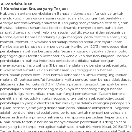
A.
Pendahuluan
1.
Kondisi dan Situasi yang Terjadi
Hubungan antara pembelajaran Bahasa Indonesia dan fungsinya untuk
mendukung interaksi kemasyarakatan adalah hubungan tak terelakkan.
Adanya konteks kemasyarakatan itulah yang menyebabkan pembelajaran
Bahasa Indonesia senantiasa bersifat dinamis, menyerap perubahan dan
sangat dipengaruhi oleh kebijakan sosial, politik, ekonomi dan sebagainya.
Pembelajaran bahasa hendaknya juga mengacu pada pembelajaran yang
mampu membuka wawasan terhadap masalah sosial kemasyarakatan.
Pembelajaran bahasa dalam pendekatan kurikulum 2013 mengedepankan
pembelajaran bahasa berbasis teks. Secara khusus dinyatakan dalam buku
pegangan guru terbitan Kementerian Pendidikan dan Kebudayaan, bahwa
pembelajaran bahasa Indonesia berbasis teks dilaksanakan dengan
menerapkan prinsip bahwa (1) bahasa hendaknya dipandang sebagai teks,
bukan semata-mata kaidah kebahasaan, (2) penggunaan bahasa
merupakan proses pemilihan bentuk kebahasaan untuk mengungkapkan
makna, (3) bahasa bersifat fungsional yaitu penggunaan bahasa tidak dapat
dilepaskan dari konteks. (2013:v). Dalam paparan tersebut, tampak bahwa
pembelajaran bahasa memang selayaknya memandang fungsi bahasa
sebagai fungsi komunikasi, maupun fungsi pemahaman. Dalam konteks
penelitian ini, kedudukan teks negosiasi ditempatkan sebagai objek pusat
pembelajaran yang dieksplorasi dan direkayasa dalam kerangka pencapaian
tujuan pembelajaran yang didasarkan pada indikator kompetensi. Negosiasi
adalah bentuk interaksi sosial yang berfungsi untuk mencari penyelesaian
bersama di antara pihak-pihak yang mempunyai perbedaan kepentingan.
Pihak-pihak tersebut berusaha menyelesaikan perbedaan itu dengan cara-
cara yang baik tanpa merugikan salah satu pihak (Kemendikbud, 2013b:134).
Tanpa disadari, proses negosiasi sering dilakukan melalui media sosial Twitter,