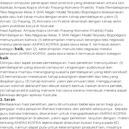
Adapun simpulan penerapan
best practice
yang dilaksanakan antara lain:
Aplikasi Ampas Kopra (Amati-Pasang-Konversi-Praktik) Pada Pembelajaran
Teks Negosiasi Kelas X SMA Negeri Model Terpadu Bojonegoro dilaksanakan
pada satu kali tatap muka dengan enam tahap pembelajaran yakni (1)
Amati, (2) Pasang, (3) Konversi (4) Praktik ditambah dengan tahap akhir
yakni publikasi karya di Youtube.
Hasil Aplikasi Ampas Kopra (Amati-Pasang-Konversi-Praktik) Pada
Pembelajaran Teks Negosiasi Kelas X SMA Negeri Model Terpadu Bojonegoro
menunjukkan bahwa; (1) keterampilan menyusun kerangka teks negosiasi
melalui penerapan AMPAS KOPRA
(
pada siswa kelas X termasuk dalam
kategori
baik,
dan (2) keterampilan menulis teks negosiasi melalui
penerapan AMPAS KOPRA
pada siswa kelas X termasuk dalam kategori
baik
.
Ditinjau dari aspek proses pembelajaran, hasil penelitian menunjukkan: (1)
pembelajaran yang diawali campuran rangsangan audiovisual dan
membaca mampu merangsang suasana pembelajaran yang lebih kondusif,
(2) kemampuan melakukan tahap pasangkan diperoleh dari teks yang
disajikan guru, (3) tahap konversi yakni perumusan tesis menggunakan
acuan kalimat deklaratif dan dibuat dalam bentuk naskah drama pendek,
(4) tahap praktik paling menarik hari siswa karena membuat mereka dapat
berkreasi dengan aplikasi Yuotube.
2. Saran
Berdasarkan hasil penelitian, perlu dirumuskan beberapa saran bagi guru
pengajar mata pelajaran Bahasa Indonesia, dan peneliti selanjutnya. Kepada
guru bahasa Indonesia, disarankan untuk mengaplikasikan AMPAS KOPRA
pada pembelajaran di sekolah, yakni agar penelitian lanjutan dengan materi
tentang AMPAS KOPRA sejenis dapat dilakukan bukan hanya pada KD
menulis, namun dapat pula untuk keterampilan produktif lain, misalnya