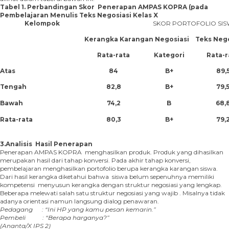
Tabel 1. Perbandingan Skor Penerapan AMPAS KOPRA (pada
Pembelajaran Menulis Teks Negosiasi Kelas X
Kelompok
SKOR PORTOFOLIO SI
Kerangka Karangan Negosiasi
Teks Nego
Rata-rata
Kategori
Rata-r
Atas
84
B+
89,
Tengah
82,8
B+
79,
Bawah
74,2
B
68,
Rata-rata
80,3
B+
79,
3.
Analisis
Hasil Penerapan
Penerapan AMPAS KOPRA menghasilkan produk. Produk yang dihasilkan
merupakan hasil dari tahap konversi. Pada akhir tahap konversi,
pembelajaran menghasilkan portofolio berupa kerangka karangan siswa.
Dari hasil kerangka diketahui bahwa siswa belum sepenuhnya memiliki
kompetensi menyusun kerangka dengan struktur negosiasi yang lengkap.
Beberapa melewati salah satu struktur negosiasi yang wajib . Misalnya tidak
adanya orientasi namun langsung dialog penawaran.
Pedagang : “Ini HP yang kamu pesan kemarin.”
Pembeli : “Berapa harganya?”
(Ananta/X IPS 2)