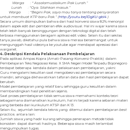
Warga : “ Assalamualaikum Pak Lurah.”
Lurah : “Oya. Silahkan masuk.”
Warga : “Begini Pak, saya mau tanya tentang persyaratan
untuk membuat KTP baru Pak.” (
http://youtu.bej1DgXU-gbl4
)
Secara umum disimpulkan bahwa dari hasil konversi siswa 82% menonjol
dalam aspek edit dan pemberian efek audiovisual. Hal ini wajar karena siswa
telah lebih banyak bersinggungan dengan teknologi digital dan telah
terbiasa menggunakan beragam aplikasi edit video. Selain itu dari sekilas
tanya jawab, diketahui pula bahwa siswa merasa bersemangat untuk
mengunggah hasil videonya ke youtube agar mendapat apresiasi dari
warganet.
4.
Deskripsi Kendala Pelaksanaan Pembelajaran
Pada aplikasi Ampas Kopra (Amati-Pasang-Konversi-Praktik) dalam
Pembelajaran Teks Negosiasi Kelas X SMA Negeri Model Terpadu Bojonegoro
terdapat beberapa kendala dalam pelaksanaan pembelajaran, yakni:
Guru mengalami kesulitan saat mengobesrvasi pembelajaran secara
mandiri, sehingga dikhawatirkan tafsiran data dan hasil pembelajaran dapat
berubah.
Model pembelajaran yang relatif baru sehingga guru kesulitan dalam
membandingkan hasil penelitian sejenis.
Saat proses pembelajaran tidak semua siswa memahami konteks teori
sebagaimana diamanatkan kurikulum, hal ini terjadi karena sebaran materi
yang berbeda dari kurikulum KTSP dan K 13.
Selain itu, sejumlah kendala teknis yang ditemui dalam pembelajaran
best
practice,
antara lain:
Jumlah siswa yang hadir kurang sehingga penerapan metode tidak
konsisten dapat diamati hasilnya. Beberapa siswa masih terlambat
mengumpulkan tugas.