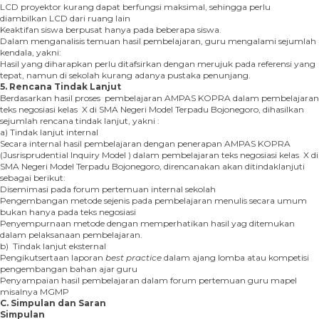
LCD proyektor kurang dapat berfungsi maksimal, sehingga perlu
diambilkan LCD dari ruang lain
Keaktifan siswa berpusat hanya pada beberapa siswa.
Dalam menganalisis temuan hasil pembelajaran, guru mengalami sejumlah
kendala, yakni:
Hasil yang diharapkan perlu ditafsirkan dengan merujuk pada referensi yang
tepat, namun di sekolah kurang adanya pustaka penunjang.
5. Rencana Tindak Lanjut
Berdasarkan hasil proses pembelajaran AMPAS KOPRA dalam pembelajaran
teks negosiasi kelas X di SMA Negeri Model Terpadu Bojonegoro, dihasilkan
sejumlah rencana tindak lanjut, yakni :
a) Tindak lanjut internal
Secara internal hasil pembelajaran dengan penerapan AMPAS KOPRA
(Jusrisprudential Inquiry Model ) dalam pembelajaran teks negosiasi kelas X di
SMA Negeri Model Terpadu Bojonegoro, direncanakan akan ditindaklanjuti
sebagai berikut:
Disemimasi pada forum pertemuan internal sekolah
Pengembangan metode sejenis pada pembelajaran menulis secara umum
bukan hanya pada teks negosiasi
Penyempurnaan metode dengan memperhatikan hasil yag ditemukan
dalam pelaksanaan pembelajaran.
b) Tindak lanjut eksternal
Pengikutsertaan laporan
best practice
dalam ajang lomba atau kompetisi
pengembangan bahan ajar guru
Penyampaian hasil pembelajaran dalam forum pertemuan guru mapel
misalnya MGMP
C.
Simpulan dan Saran
Simpulan