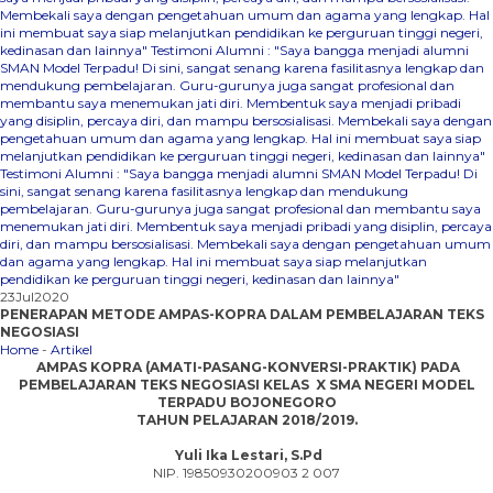
Membekali saya dengan pengetahuan umum dan agama yang lengkap. Hal
ini membuat saya siap melanjutkan pendidikan ke perguruan tinggi negeri,
kedinasan dan lainnya"
Testimoni Alumni : "Saya bangga menjadi alumni
SMAN Model Terpadu! Di sini, sangat senang karena fasilitasnya lengkap dan
mendukung pembelajaran. Guru-gurunya juga sangat profesional dan
membantu saya menemukan jati diri. Membentuk saya menjadi pribadi
yang disiplin, percaya diri, dan mampu bersosialisasi. Membekali saya dengan
pengetahuan umum dan agama yang lengkap. Hal ini membuat saya siap
melanjutkan pendidikan ke perguruan tinggi negeri, kedinasan dan lainnya"
Testimoni Alumni : "Saya bangga menjadi alumni SMAN Model Terpadu! Di
sini, sangat senang karena fasilitasnya lengkap dan mendukung
pembelajaran. Guru-gurunya juga sangat profesional dan membantu saya
menemukan jati diri. Membentuk saya menjadi pribadi yang disiplin, percaya
diri, dan mampu bersosialisasi. Membekali saya dengan pengetahuan umum
dan agama yang lengkap. Hal ini membuat saya siap melanjutkan
pendidikan ke perguruan tinggi negeri, kedinasan dan lainnya"
23
Jul
2020
PENERAPAN METODE AMPAS-KOPRA DALAM PEMBELAJARAN TEKS
NEGOSIASI
Home
-
Artikel
AMPAS KOPRA (AMATI-PASANG-KONVERSI-PRAKTIK) PADA
PEMBELAJARAN TEKS
NEGOSIASI
KELAS X SMA NEGERI MODEL
TERPADU BOJONEGORO
TAHUN PELAJARAN 2018/2019.
Yuli Ika Lestari, S.Pd
NIP. 19850930200903 2 007