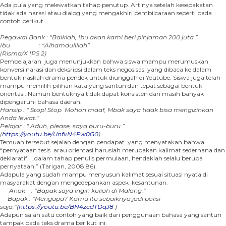
Ada pula yang melewatkan tahap penutup. Artinya setelah kesepakatan
tidak ada narasi atau dialog yang mengakhiri pembiicaraan seperti pada
contoh berikut.
….
Pegawai Bank : “Baiklah, Ibu akan kami beri pinjaman 200 juta.”
Ibu : “Alhamdulillah”
(Risma/X IPS 2)
Pembelajaran juga menunjukkan bahwa siswa mampu merumuskan
konversi narasi dan deksripsi dalam teks negosisasi yang dibaca ke dalam
bentuk naskah drama pendek untuk diunggah di Youtube. Siswa juga telah
mampu memilih pilihan kata yang santun dan tepat sebagai bentuk
orientasi. Namun bentuknya tidak dapat konsisten dan masih banyak
dipengaruhi bahasa daerah.
Hansip : “ Stop! Stop. Mohon maaf, Mbak saya tidak bisa mengizinkan
Anda lewat.”
Pelajar : “ Aduh, please, saya buru-buru.”
(
https://youtu.be/UnfvN4Fw0G0
)
Temuan tersebut sejalan dengan pendapat yang menyatakan bahwa
“pernyataan tesis arau orientasi haruslah merupakan kalimat sederhana dan
deklaratif. …dalam tahap penulis permulaan, hendaklah selalu berupa
pernyataan.” (Tarigan, 2008:86).
Adapula yang sudah mampu menyusun kalimat sesuai situasi nyata di
masyarakat dengan mengedepankan aspek kesantunan.
Anak : “Bapak saya ingin kuliah di Malang.”
Bapak : “Mengapa? Kamu itu sebaiknya jadi polisi
saja.”(
https://youtu.be/BN4zcdTDqJ8
)
Adapun salah satu contoh yang baik dari penggunaan bahasa yang santun
tampak pada teks drama berikut ini.