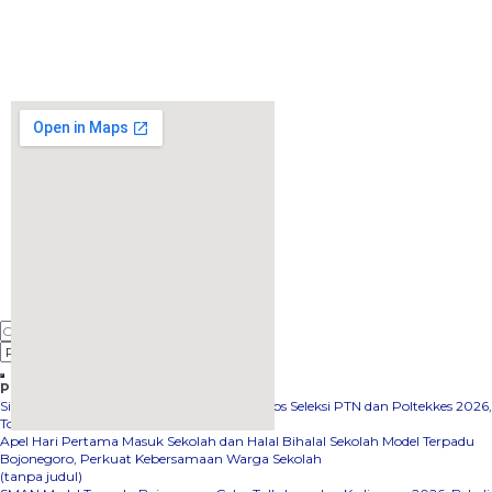
Pos-pos Terbaru
Siswa SMAN Model Terpadu Bojonegoro Lolos Seleksi PTN dan Poltekkes 2026,
Torehkan Prestasi Membanggakan
Apel Hari Pertama Masuk Sekolah dan Halal Bihalal Sekolah Model Terpadu
embedgooglemap.net
Bojonegoro, Perkuat Kebersamaan Warga Sekolah
(tanpa judul)