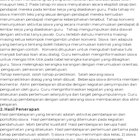
maupun teks 2. Pada tahap ini siswa menyatakan secara eksplisit sikap dan
pendapat mereka pada lembar kerja yang disediakan guru. Pada tahap ini
siswa memilih teks yang sesuai dengan pendapat mereka kemudian
merumuskan pendapat mengenai keberpihakan tersebut. Tahap konversi
menunjukkan aktivitas siswa yang secara mandiri merumuskan pendapat di
lembar kerja yang disediakan guru. Tahap mengumpulkan data diawali
dengan aktivitas tanya jawab. Guru terlebih dahulu meminta masing-
masing ketua kelompok mengambil undian konversi. Siswa lain adapula
yang bertanya tentang boleh tidaknya merumuskan kalimat yang tidak
sama dengan contoh. Konversi ditujukan untuk mengubah bahasa tulis
manjadi bahasa lisan atau dialog. Guru kemudian menginformasikan siswa
untuk mengisi titik-titik pada tabel kerangka karangan yang dibagikan
guru. Siswa melengkapi kerangka karangan dengan merumuskan orientasi,
pengajuan, penawaran, persetujuan.
Tahap keempat, ialah tahap praktikkan.
Salah seorang siswa
mempraktikkan dialog yang telah dibuat. Beberapa siswa diminta memberi
komentar. Akhir pembelajaran ditandai dengan kegiatan penyimpulan dan
penguatan oleh guru. Guru menginformasikan kegiatan yang akan
dilakukan pada pertemuan selanjutnya dan target pengumpulannya. Guru
menutup pembelajaran dengan salah seorang siswa membacakan doa akhir
pelajaran.
2. Hasil Penerapan
Hasil pembelajaran yang teramati adalah aktivitas pembelajaran dan
portofolio siswa. Hasil pembelajaran yang ditemukan pada kegiatan
pendahuluan lebih bersifat kualitatif. Hasil pembelajaran berupa hasil
pengamatan yang dilakukan. Hasil pembelajaran pertemuan pertama pada
tahap pendahuluan adalah: 1) siswa mampu memimpin doa kelas, 2) siswa
merespon salam yang disampaikan guru, dan 4) siswa memperoleh