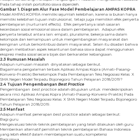
Pada tahap inilah portofolio siswa diperoleh.
Gambar 1. Diagram Alur Fase Model Pembelajaran
AMPAS KOPRA
Model AMPAS KOPRA memiliki sejumlah kelebihan, karena ia bukan hanya
memiliki kelebihan tujuan instruksional, tetapi juga memilikin efek penyerta
pembelajaran (nurturrant effects). Efek penyertanya ialah sasaran
kecerdasan sosial emosional siswa dalam pembelajaran. Adapun efek
penyerta tersebut antara lain: empati, pluralisme, bekerja sama dalam
kelompok dan kemampuan untuk mengembangkan masyarakat dan
keinginan untuk berkontribusi dalam masyarakat. Selain itu disadari bahwa
dengan melibatkan aspek kesantunan bahasa siswa dapat menggunakan
ekspresi media sosial secara bijak dan berkarakter kebangsaan.
2.3 Rumusan Masalah
Adapun rumusan masalah dinyatakan sebagai berikut.
Bagaimana pengalaman terbaik Aplikasi Ampas Kopra (Amati-Pasang-
Konversi-Praktik) Berkelompok Pada Pembelajaran Teks Negosiasi Kelas X
SMA Negeri Model Terpadu Bojonegoro Tahun Pelajaran 2018/2019?
2.4 Tujuan Pengembangan
Best Practice
Pengembangan
best practice
adalah ditujukan untuk mendeskripsikan
secara rinci Aplikasi Ampas Kopra (Amati-Pasang-Konversi-Praktik) Pada
Pembelajaran Teks Negosiasi Kelas X SMA Negeri Model Terpadu Bojonegoro
Tahun Pelajaran 2018/2019.
2.5 Manfaat
Adapun manfaat penerapan
best practice
adalah sebagai berikut:
Bagi guru
Mengevaluasi teknik-teknik pembelajaran yang telah dilakukan oleh guru
Memberikan alternatif pemilihan teknik pembelajaran Bahasa Indonesia
yang lebih efektif dalam membelajarkan suatu kompetensi
Bagi siswa