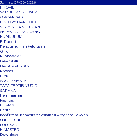
Jumat, 07-08-2026
PROFIL
SAMBUTAN KEPSEK
ORGANISASI
HISTORY DAN LOGO
VISI MISI DAN TUJUAN
SELAYANG PANDANG
KURIKULUM
E-Raport
Pengumuman Kelulusan
GTK
KESISWAAN
DAPODIK
DATA PRESTASI
Prestasi
Ekskul
SAC – SMAN MT
TATA TERTIB MURID
SARANA
Peminjaman
Fasilitas
HUMAS
Berita
Konfirmasi Kehadiran Sosialisasi Program Sekolah
SNBP – SNBT
LULUSAN
HIMASTER
Download