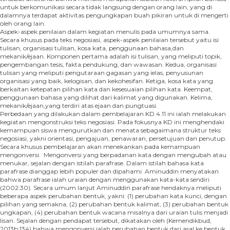
untuk berkomunikasi secara tidak langsung dengan orang lain, yang di
dalamnya terdapat aktivitas pengungkapan buah pikiran untuk di mengerti
oleh orang lain.
Aspek-aspek penilaian dalam kegiatan menulis pada umumnya sama.
Secara khusus pada teks negosiasi, aspek-aspek penilaian tersebut yaitu isi
tulisan, organisasi tulisan, kosa kata, penggunaan bahasa,dan
mekanik/ejaan. Komponen pertama adalah isi tulisan, yang meliputi topik,
pengembangan tesis, fakta pendukung, dan wawasan. Kedua, organisasi
tulisan yang meliputi pengutaraan gagasan yang ielas, penyusunan
organisasi yang baik, kelogisan, dan kekohesifan. Ketiga, kosa kata yang
berkaitan ketepatan pilihan kata dan kesesuaian pilihan kata. Keempat,
penggunaan bahasa yang dilihat dari kalimat yang digunakan. Kelima,
mekanik/ejaan,yang terdiri atas ejaan dan pungtuasi.
Perbedaan yang dilakukan dalam pembelajaran KD 4.11 ini ialah melakukan
kegiatan mengonstruksi teks negosiasi. Pada fokusnya KD ini menghendaki
kemampuan siswa mengurutkan dan menata sebagaimana struktur teks
negosiasi, yakni orientasi, pengajuan, penawaran, persetujuan dan penutup.
Secara khusus pembelajaran akan menekankan pada kemampuan
mengonversi. Mengonversi yang berpadanan kata dengan mengubah atau
menukar, sejalan dengan istilah parafrase. Dalam istilah bahasa kata
parafrase dianggap lebih populer dan dipahami. Aminuddin menyatakan
bahwa parafrase ialah uraian dengan menggunakan kata-kata sendiri
(2002:30). Secara umum lanjut Aminuddin parafrase hendaknya meliputi
beberapa aspek perubahan bentuk, yakni: (1) perubahan kata kunci, dengan
pilihan yang semakna, (2) perubahan bentuk kalimat, (3) perubahan bentuk
ungkapan, (4) perubahan bentuk wacana misalnya dari uraian tulis menjadi
lisan. Sejalan dengan pendapat tersebut, dikatakan oleh (Kemendikbud,
2013b:134) bahwa mengonversi ialah perubahan bentuk dari asal ke bentuk