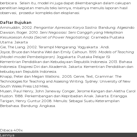
berbicara. Selain itu, model ini juga dapat dikembangkan dalam cakupan
penelitian kegiatan menulis teks lainnya, misalnya menulis laporan hasil
observasi, prosedur kompleks dan eksplanasi.
Daftar Rujukan
Aminuddin, 2002.
Pengantar Apresiasi Karya Sastra.
Bandung: Algesindo
Dawson, Roger. 2010.
Seni Negosiasi: Seni Canggih yang Melejitkan
Kesuksesan Anda (Secret of Power Negotiating).
Gramedia Pustaka
Utama: Jakarta
Gie, The Liang. 2002. Terampil Mengarang. Yogyakarta : Andi.
Joyce, Bruce dan Marsha Weil dan Emily Calhoun. 1999.
Models of Teaching
(Model-model Pembelajaran).
Jogjakarta: Pustaka Pelajar ISI
Kementrian Pendidikan dan Kebudayaan Republik Indonesia. 2013. Bahasa
Indonesia: Ekspresi Diri dan Akademik. Jakarta: Kementrian Pendidikan dan
kebudayaan Republik Indonesia.
Knapp, Peter dan Megan Watkins . 2005. Genre, Text, Grammar: The
Technologies for Teaching and Assesing Writing. Sydney: University of New
South Wales Press Ltd Miles,
Musen, Paul Henry, John Janeway Conger, Jerome Kangan dan Aletha Carol
Huston. 1988. Perkembangan dan Kepribadian Anak. Jakarta: Erlangga.
Tarigan, Henry Guntur.2008. Menulis: Sebagai Suatu Keterampilan
Berbahasa. Bandung: Angkasa.
Dibaca 409x
Lainnya