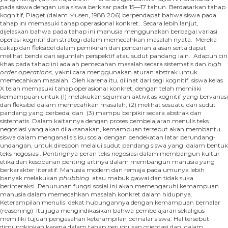
pada siswa dengan usia siswa berkisar pada 15—17 tahun. Berdasarkan tahap
kognitif, Piaget (dalam Musen, 1988:206) berpendapat bahwa siswa pada
tahap ini memasuki tahap operasional konkret. Secara lebih lanjut,
dijelaskan bahwa pada tahap ini manusia menggunakan berbagai variasi
operasi kognitif dan strategi dalam memecahkan masalah nyata. Mereka
cakap dan fleksibel dalam pemikiran dan pencarian alasan serta dapat
melihat benda dari sejumlah perspektif atau sudut pandang lain. Adapun ciri
khas pada tahap ini adalah pemecahan masalah secara sistematis dan
high
order operations,
yakni cara menggunakan aturan abstrak untuk
memecahkan masalah. Oleh karena itu, dilihat dari segi kognitif, siswa kelas
X telah memasuki tahap operasional konkret, dengan telah memiliki
kemampuan untuk (1) melakukan sejumlah aktivitas kognitif yang bervariasi
dan fleksibel dalam memecahkan masalah, (2) melihat sesuatu dari sudut
pandang yang berbeda, dan (3) mampu berpikir secara abstrak dan
sistematis. Dalam kaitannya dengan proses pembelajaran menulis teks
negosiasi yang akan dilaksanakan, kemampuan tersebut akan membantu
siswa dalam menganalisis isu sosial dengan pendekatan latar perundang-
undangan, untuk direspon melalui sudut pandang siswa yang dalam bentuk
teks negosiasi. Pentingnya peran teks negosiasi dalam membangun kultur
etika dan kesopanan penting artinya dalam membangun manusia yang
berkarakter literatif. Manusia modern dan remaja pada umunya lebih
banyak melakukan
phubbing
atau mabuk gawai dan tidak suka
berinteraksi. Penurunan fungsi sosial ini akan memengaruhi kemampuan
manusia dalam memecahkan masalah konkret dalam hidupnya.
Keterampilan menulis dekat hubungannya dengan kemampuan bernalar
(reasoning) Itu juga mengindikasikan bahwa pembelajaran sekaligus
memiliki tujuan pengasahan keterampilan bernalar siswa. Hal tersebut
dimungkinkan karena dalam tahap perumusan orientasi dan dalam