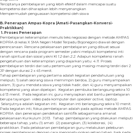
Terciptanya pembelajaran yang lebih efektif dalam mencapai suatu
kompetensi dan diharapkan lebih menyenangkan
Mempermudah penguasaan kompetensi oleh siswa
B. Penerapan Ampas-Kopra (Amati-Pasangkan-Konversi-
Praktikkan)
1.
Proses Penerapan
Pembelajaran keterampilan menulis teks negosiasi dengan metode AMPAS
KOPRA di kelas X SMA Negeri Model Terpadu Bojonegoro diawali dengan
perencanaan. Rencana pelaksanaan pembelajaran yang dibuat sesuai
dengan rencana pada program semester yakni meliputi kompetensi inti
ranah spiritual dan sosial yakni KI
1.2
dan
2.2.
Adapun kompetensi ranah
pengetahuan dan keterampilan yang diajarkan yaitu:
4.11.
Proses
pembelajaran terdiri dari satu pertemuan yang masing-masing terdiri dari 2
JP dengan durasi 2 x 45 menit.
Tahap pembelajaran yang pertama adalah kegiatan pendahuluan yang
meliputi, 1) salah seorang siswa memimpin berdoa, 2) guru menyampaikan
salam, 3) guru mendata siswa yang tidak hadir, dan 4) guru menyampaikan
kompetensi yang akan dipelajari. Kegiatan pembuka berlangsung sekira 10
s.d 13 menit. Pada kegiatan ini, guru menyiapkan alat bantu pembelajaran
berupa tayangan video pada komputer dan
speaker active,
laptop.
Selanjutnya adalah kegiatan inti. Kegiatan inti berlangsung sekira 10 menit.
Pada kegiatan inti, fokus pembelajaran adalah pada aplikasi metode AMPAS
KOPRA
dan penerapan pendekatan saintifik sebagaimana amanat
pelaksanaan Kurikulum 2013
.
Tahap pembelajaran yang dilakukan meliputi
beberapa tahap, yaitu (1) amati (2) pasangkan, (3) kolaborasi, (4)
praktikkan. Pada pelaksanan pembelajaran guru melakukan peleburan
proses pembelajaran dengan cara menggabungkan setiap tahap, baik pada