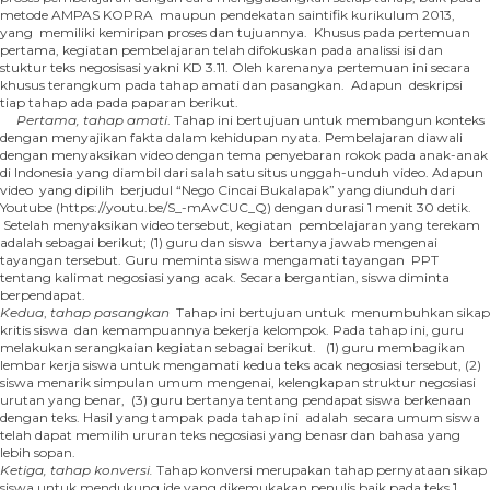
metode AMPAS KOPRA maupun pendekatan saintifik kurikulum 2013,
yang memiliki kemiripan proses dan tujuannya. Khusus pada pertemuan
pertama, kegiatan pembelajaran telah difokuskan pada analissi isi dan
stuktur teks negosisasi yakni KD 3.11. Oleh karenanya pertemuan ini secara
khusus terangkum pada tahap amati dan pasangkan. Adapun deskripsi
tiap tahap ada pada paparan berikut.
Pertama, tahap amati
. Tahap ini bertujuan untuk membangun konteks
dengan menyajikan fakta dalam kehidupan nyata. Pembelajaran diawali
dengan menyaksikan video dengan tema penyebaran rokok pada anak-anak
di Indonesia yang diambil dari salah satu situs unggah-unduh video. Adapun
video yang dipilih berjudul “Nego Cincai Bukalapak” yang diunduh dari
Youtube (https://youtu.be/S_-mAvCUC_Q) dengan durasi 1 menit 30 detik.
Setelah menyaksikan video tersebut, kegiatan pembelajaran yang terekam
adalah sebagai berikut; (1) guru dan siswa bertanya jawab mengenai
tayangan tersebut. Guru meminta siswa mengamati tayangan PPT
tentang kalimat negosiasi yang acak. Secara bergantian, siswa diminta
berpendapat.
Kedua
,
tahap pasangkan
Tahap ini bertujuan untuk menumbuhkan sikap
kritis siswa dan kemampuannya bekerja kelompok. Pada tahap ini, guru
melakukan serangkaian kegiatan sebagai berikut. (1) guru membagikan
lembar kerja siswa untuk mengamati kedua teks acak negosiasi tersebut, (2)
siswa menarik simpulan umum mengenai, kelengkapan struktur negosiasi
urutan yang benar, (3) guru bertanya tentang pendapat siswa berkenaan
dengan teks. Hasil yang tampak pada tahap ini adalah secara umum siswa
telah dapat memilih ururan teks negosiasi yang benasr dan bahasa yang
lebih sopan.
Ketiga, tahap
konversi
.
Tahap konversi merupakan tahap pernyataan sikap
siswa untuk mendukung ide yang dikemukakan penulis baik pada teks 1