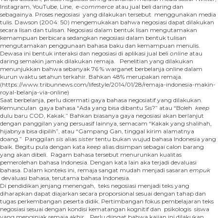
Instagram, YouTube, Line, e-
commerce
atau jual beli daring dan
sebagainya. Proses negosiasi yang dilakukan tersebut menggunakan media
tulis. Dawson (2004: 50) mengemukakan bahwa negosiasi dapat dilakukan
secara lisan dan tulisan. Negosiasi dalam bentuk lisan mengutamakan
kemampuan berbicara sedangkan negosiasi dalam bentuk tulisan
mengutamakan penggunaan bahasa baku dan kemampuan menulis.
Dewasa ini bentuk interaksi dan negosiasi di aplikasi jual beli
online
atau
daring semakin jamak dilakukan remaja. Penelitian yang dilakukan
menunjukkan bahwa sebanyak 76 % warganet berbelanja online dalam
kurun waktu setahun terkahir. Bahkan 48% merupakan remaja.
(https://www.tribunnews.com/lifestyle/2014/01/28/remaja-indonesia-makin-
royal-belanja-via-online)
Saat berbelanja, perlu dicermati gaya bahasa negosiatif yang dilakukan.
Kemunculan gaya bahasa “Ada yang bisa dibantu Sis?” atau “Boleh
keep
dulu baru COD, Kakak.” Bahkan biasanya gaya negosiasi akan berlanjut
dengan panggilan yang persuasif lainnya, semacam “Kakak yang shalihah,
hijabnya bisa dipilih”, atau “Gampang Gan, tinggal kirim alamatnya
doang.” Panggilan
sis
alias
sister
tentu bukan wujud bahasa Indonesia yang
baik. Begitu pula dengan kata
keep
alias disimpan sebagai calon barang
yang akan dibeli. Ragam bahasa tersebut menurunkan kualitas
pemerolehan bahasa Indonesia. Dengan kata lain aka terjadi devaluasi
bahasa. Dalam konteks ini, remaja sangat mudah menjadi sasaran
empuk
devaluasi bahasa, terutama bahasa Indonesia.
Di pendidikan jenjang menengah, teks negosiasi menjadi teks yang
diharapkan dapat diajarkan secara proporsional sesuai dengan tahap dan
tugas perkembangan peserta didik. Pertimbangan fokus pembelajaran teks
negosiasi sesuai dengan kondisi kematangan kognitif dan psikologis siswa
yang menginjak remaja akhir. Perlu diingat bahwa kajian ini dilakukan