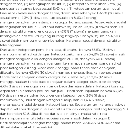
dengan tema, (2) kelengkapan struktur, (3) ketepatan pemilihan kata, (4)
penggunaan tanda baca sesuai EyD, dan (5) ketepatan perumusan judul.
Dari aspek kesesuaian dengan tema, ditemukan sebanyak 86,9% (20 siswa)
sesuai tema, 4,3% (1 siswa) cukup sesuai dan 8,6% (2 orang)
mengembangkan tema dengan kategori kurang sesuai. Aspek kedua adalah
kelengkapan struktur. Diketahui bahwa sejumlah 47,8% (11 siswa) menulis
dengan struktur yang lengkap, dan 47,8% (11 siswa) mengembangkan
kerangka dalam struktur yang kurang lengkap. Sisanya, sejumlah 4,3% (1
siswa) tidak mampu mengembangkan karangan sesuai dengan struktur
teks negosiasi.
Dari aspek ketepatan pemilihan kata, diketahui bahwa 56,5% (13 siswa)
mampu memilih diksi dengan kategori baik, namun 34,8% (8 siswa) masih
mengembangkan diksi dengan kategori cukup, sisanya 8,6% (2 siswa)
mengembangkan karangan dengan kemampuan pengembangan diksi
pada kategori kurang. Pada aspek penggunaan tanda baca dan ejaan,
diketahui bahwa 43,4% (10 siswa) mampu mengaplikasikan penggunaan
tanda baca dan ejaan dalam kategori baik, sebaliknya 52,1% (12 siswa )
menggunaakan tanda baca dan ejaan dalam kategori cukup, selebihnya
4,6% (1 siswa) menggunakan tanda baca dan ejaan dalam kategori kurang.
Aspek terakhir adalah perumusan judul. Hasil menunjukkan bahwa 43,4%
(10 siswa) merumuskan judul dengan kategori baik, 26% (6 siswa )
merumuskan judul dengan kategori cukup, dan 30,4% (7 siswa)
merumuskan judul dengan kategori kurang. Secara umum karangan siswa
dapat diketahui dengan nilai skor rata-rata 79,2 dengan rentang tertinggi 90
dan terendah 52,8. Jika dilihat dari skala nilainya, maka rata-rata
kemampuan menulis teks negosiasi siswa masuk dalam kategori B.
Hasil pembelajaran dengan menggunakan model AMPAS KOPRA dapat
dilihat dalam tabel di bawah ini.