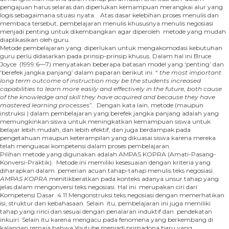
pengajuan harus selaras dan diperlukan kemampuan merangkai alur yang
logis sebagaimana situasi nyata. Atas dasar kelebihan proses menulis dan
membaca tersebut, pembelajaran menulis khususnya menulis negosiasi
menjadi penting untuk dikembangkan agar diperoleh metode yang mudah
diaplikasikan oleh guru.
Metode pembelajaran yang diperlukan untuk mengakomodasi kebutuhan
guru perlu didasarkan pada prinsip-prinsip khusus. Dalam hal ini Bruce
Joyce (1999:6—7) menyatakan beberapa batasan model yang ‘penting’ dan
‘berefek jangka panjang’ dalam paparan berikut ini. “
the most important
long term outcome of instruction may be the students increased
capabilities to learn more easily and effectively in the future, both cause
of the knowledge and skill they have acquired and because they have
mastered learning processes
”. Dengan kata lain, metode (maupun
instruksi ) dalam pembelajaran yang berefek jangka panjang adalah yang
memungkinkan siswa untuk meningkatkan kemampuan siswa untuk
belajar lebih mudah, dan lebih efektif, dan juga berdampak pada
pengetahuan maupun keterampilan yang dikuasai siswa karena mereka
telah menguasai kompetensi dalam proses pembelajaran.
Pilihan metode yang digunakan adalah AMPAS KOPRA (Amati-Pasang-
Konversi-Praktik). Metode ini memiliki kesesuaian dengan kriteria yang
diharapkan dalam pemerian acuan tahap-tahap menulis teks negosiasi.
AMPAS KOPRA
menitikberatkan pada konteks adanya unsur tahap yang
jelas dalam mengonversi teks negosiasi. Hal ini merupakan ciri dari
Kompetensi Dasar 4.11 Mengonstruksi teks negosiasi dengan memerhatikan
isi, struktur dan kebahasaan. Selain itu, pembelajaran ini juga memiliki
tahap yang rinci dan sesuai dengan penalaran induktif dan pendekatan
inkuiri. Selain itu karena mengacu pada fenomena yang berkembang di
kalangan remaja bahwa Youtube menjadi primadona baru yang