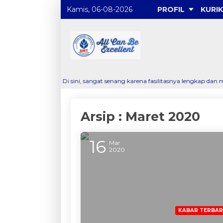
Kamis, 06-08-2026
PROFIL
KURI
du! Di sini, sangat senang karena fasilitasnya lengkap dan mendukung pem
Arsip : Maret 2020
16
Mar
2020
KABAR TERBA