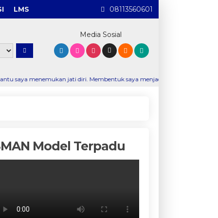
I
LMS
08113560601
Media Sosial
an jati diri. Membentuk saya menjadi pribadi yang disiplin, percaya diri
SMAN Model Terpadu