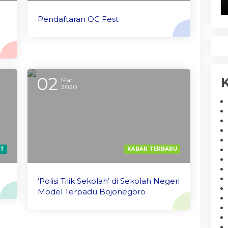
Pendaftaran OC Fest
02
K
Mar
2020
ST
KABAR TERBARU
‘Polisi Tilik Sekolah’ di Sekolah Negeri
Model Terpadu Bojonegoro