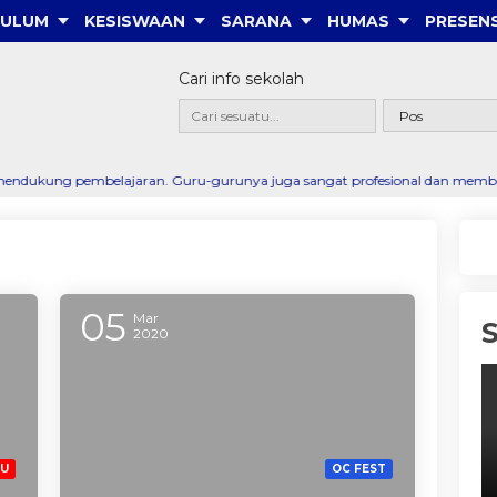
KULUM
KESISWAAN
SARANA
HUMAS
PRESENS
Cari info sekolah
belajaran. Guru-gurunya juga sangat profesional dan membantu saya menemuk
05
Mar
2020
RU
OC FEST