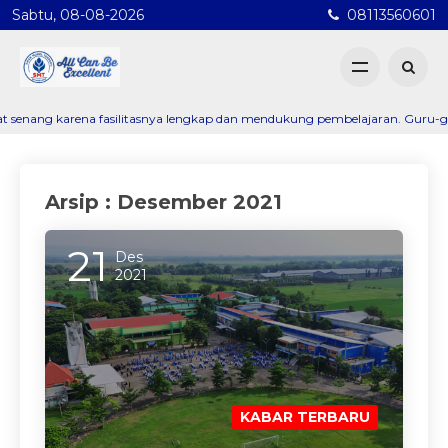
Sabtu, 08-08-2026
08113560601
g karena fasilitasnya lengkap dan mendukung pembelajaran. Guru-gurunya ju
Arsip : Desember 2021
21
Des
2021
KABAR TERBARU