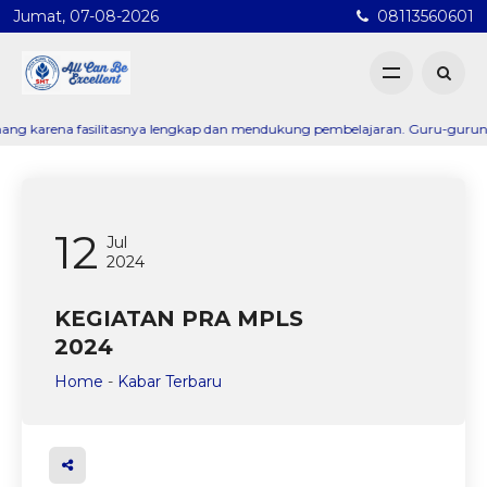
Jumat, 07-08-2026
08113560601
ena fasilitasnya lengkap dan mendukung pembelajaran. Guru-gurunya juga s
12
Jul
2024
KEGIATAN PRA MPLS
2024
Home
-
Kabar Terbaru