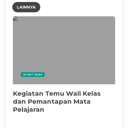
LAINNYA
14 OKT 2020
IS
Kegiatan Temu Wali Kelas
N
dan Pemantapan Mata
Pelajaran