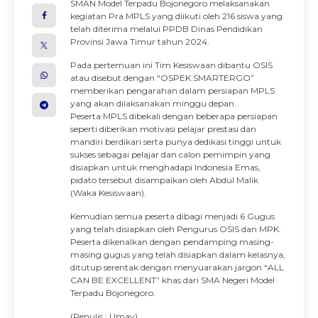
SMAN Model Terpadu Bojonegoro melaksanakan
kegiatan Pra MPLS yang diikuti oleh 216 siswa yang
telah diterima melalui PPDB Dinas Pendidikan
Provinsi Jawa Timur tahun 2024.
Pada pertemuan ini Tim Kesiswaan dibantu OSIS
atau disebut dengan “OSPEK.SMARTERGO”
memberikan pengarahan dalam persiapan MPLS
yang akan dilaksanakan minggu depan.
Peserta MPLS dibekali dengan beberapa persiapan
seperti diberikan motivasi pelajar prestasi dan
mandiri berdikari serta punya dedikasi tinggi untuk
sukses sebagai pelajar dan calon pemimpin yang
disiapkan untuk menghadapi Indonesia Emas,
pidato tersebut disampaikan oleh Abdul Malik
(Waka Kesiswaan).
Kemudian semua peserta dibagi menjadi 6 Gugus
yang telah disiapkan oleh Pengurus OSIS dan MPK.
Peserta dikenalkan dengan pendamping masing-
masing gugus yang telah disiapkan dalam kelasnya,
ditutup serentak dengan menyuarakan jargon “ALL
CAN BE EXCELLENT” khas dari SMA Negeri Model
Terpadu Bojonegoro.
(Penulis : Umay)