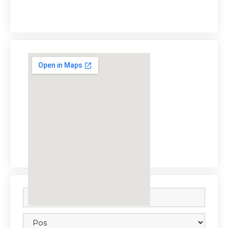
embedgooglemap.net