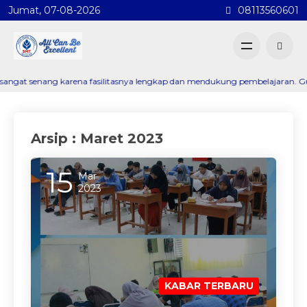
Jumat, 07-08-2026
08113560601
senang karena fasilitasnya lengkap dan mendukung pembelajaran. Guru-gurun
Arsip : Maret 2023
15
Mar
2023
KABAR TERBARU