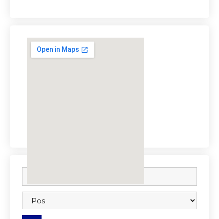
embedgooglemap.net