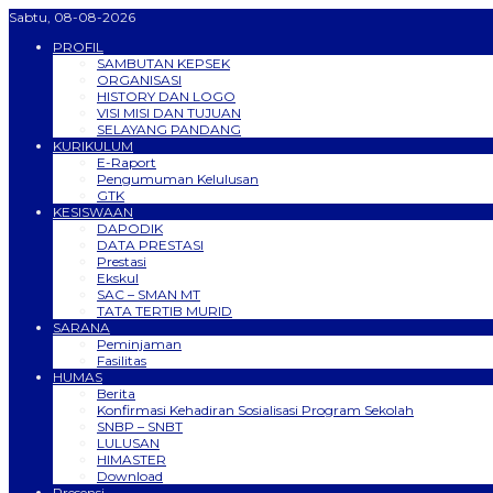
Sabtu, 08-08-2026
PROFIL
SAMBUTAN KEPSEK
ORGANISASI
HISTORY DAN LOGO
VISI MISI DAN TUJUAN
SELAYANG PANDANG
KURIKULUM
E-Raport
Pengumuman Kelulusan
GTK
KESISWAAN
DAPODIK
DATA PRESTASI
Prestasi
Ekskul
SAC – SMAN MT
TATA TERTIB MURID
SARANA
Peminjaman
Fasilitas
HUMAS
Berita
Konfirmasi Kehadiran Sosialisasi Program Sekolah
SNBP – SNBT
LULUSAN
HIMASTER
Download
Presensi