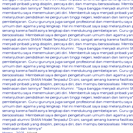
menjadi pribadi yang disiplin, percaya diri, dan mampu bersosialisasi. 
kedinasan dan lainnya"
Testimoni Alumni : "Saya bangga menjadi alumni SM
membantu saya menemukan jati diri. Membentuk saya menjadi pribadi yang
melanjutkan pendidikan ke perguruan tinggi negeri, kedinasan dan lainnya
pembelajaran. Guru-gurunya juga sangat profesional dan membantu saya me
umum dan agama yang lengkap. Hal ini membuat saya siap melanjutkan pen
senang karena fasilitasnya lengkap dan mendukung pembelajaran. Guru-gu
bersosialisasi. Membekali saya dengan pengetahuan umum dan agama yang 
menjadi alumni SMAN Model Terpadu! Di sini, sangat senang karena fasil
menjadi pribadi yang disiplin, percaya diri, dan mampu bersosialisasi. 
kedinasan dan lainnya"
Testimoni Alumni : "Saya bangga menjadi alumni SM
membantu saya menemukan jati diri. Membentuk saya menjadi pribadi yang
melanjutkan pendidikan ke perguruan tinggi negeri, kedinasan dan lainnya
pembelajaran. Guru-gurunya juga sangat profesional dan membantu saya me
umum dan agama yang lengkap. Hal ini membuat saya siap melanjutkan pen
senang karena fasilitasnya lengkap dan mendukung pembelajaran. Guru-gu
bersosialisasi. Membekali saya dengan pengetahuan umum dan agama yang 
menjadi alumni SMAN Model Terpadu! Di sini, sangat senang karena fasil
menjadi pribadi yang disiplin, percaya diri, dan mampu bersosialisasi. 
kedinasan dan lainnya"
Testimoni Alumni : "Saya bangga menjadi alumni SM
membantu saya menemukan jati diri. Membentuk saya menjadi pribadi yang
melanjutkan pendidikan ke perguruan tinggi negeri, kedinasan dan lainnya
pembelajaran. Guru-gurunya juga sangat profesional dan membantu saya me
umum dan agama yang lengkap. Hal ini membuat saya siap melanjutkan pen
senang karena fasilitasnya lengkap dan mendukung pembelajaran. Guru-gu
bersosialisasi. Membekali saya dengan pengetahuan umum dan agama yang 
menjadi alumni SMAN Model Terpadu! Di sini, sangat senang karena fasil
menjadi pribadi yang disiplin, percaya diri, dan mampu bersosialisasi. 
kedinasan dan lainnya"
Home
-
2021
-
Maret