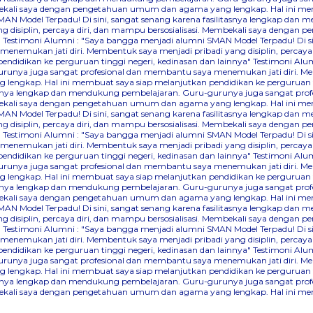
Membekali saya dengan pengetahuan umum dan agama yang lengkap. Hal ini me
AN Model Terpadu! Di sini, sangat senang karena fasilitasnya lengkap dan
 disiplin, percaya diri, dan mampu bersosialisasi. Membekali saya denga
"
Testimoni Alumni : "Saya bangga menjadi alumni SMAN Model Terpadu! Di s
nemukan jati diri. Membentuk saya menjadi pribadi yang disiplin, percaya
didikan ke perguruan tinggi negeri, kedinasan dan lainnya"
Testimoni Alum
runya juga sangat profesional dan membantu saya menemukan jati diri. Mem
lengkap. Hal ini membuat saya siap melanjutkan pendidikan ke perguruan ti
itasnya lengkap dan mendukung pembelajaran. Guru-gurunya juga sangat pr
Membekali saya dengan pengetahuan umum dan agama yang lengkap. Hal ini me
AN Model Terpadu! Di sini, sangat senang karena fasilitasnya lengkap dan
 disiplin, percaya diri, dan mampu bersosialisasi. Membekali saya denga
"
Testimoni Alumni : "Saya bangga menjadi alumni SMAN Model Terpadu! Di s
nemukan jati diri. Membentuk saya menjadi pribadi yang disiplin, percaya
didikan ke perguruan tinggi negeri, kedinasan dan lainnya"
Testimoni Alum
runya juga sangat profesional dan membantu saya menemukan jati diri. Mem
lengkap. Hal ini membuat saya siap melanjutkan pendidikan ke perguruan ti
itasnya lengkap dan mendukung pembelajaran. Guru-gurunya juga sangat pr
Membekali saya dengan pengetahuan umum dan agama yang lengkap. Hal ini me
AN Model Terpadu! Di sini, sangat senang karena fasilitasnya lengkap dan
 disiplin, percaya diri, dan mampu bersosialisasi. Membekali saya denga
"
Testimoni Alumni : "Saya bangga menjadi alumni SMAN Model Terpadu! Di s
nemukan jati diri. Membentuk saya menjadi pribadi yang disiplin, percaya
didikan ke perguruan tinggi negeri, kedinasan dan lainnya"
Testimoni Alum
runya juga sangat profesional dan membantu saya menemukan jati diri. Mem
lengkap. Hal ini membuat saya siap melanjutkan pendidikan ke perguruan ti
itasnya lengkap dan mendukung pembelajaran. Guru-gurunya juga sangat pr
Membekali saya dengan pengetahuan umum dan agama yang lengkap. Hal ini me