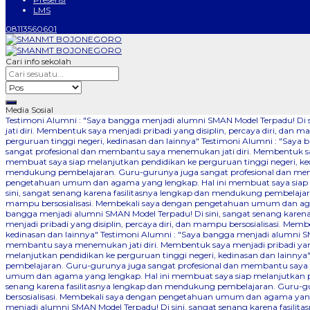
LMS
08113560601
Cari info sekolah
Media Sosial
Testimoni Alumni : "Saya bangga menjadi alumni SMAN Model Terpadu! Di
jati diri. Membentuk saya menjadi pribadi yang disiplin, percaya diri, 
perguruan tinggi negeri, kedinasan dan lainnya"
Testimoni Alumni : "Saya 
sangat profesional dan membantu saya menemukan jati diri. Membentuk say
membuat saya siap melanjutkan pendidikan ke perguruan tinggi negeri, ke
mendukung pembelajaran. Guru-gurunya juga sangat profesional dan memba
pengetahuan umum dan agama yang lengkap. Hal ini membuat saya siap me
sini, sangat senang karena fasilitasnya lengkap dan mendukung pembelajar
mampu bersosialisasi. Membekali saya dengan pengetahuan umum dan agam
bangga menjadi alumni SMAN Model Terpadu! Di sini, sangat senang kare
menjadi pribadi yang disiplin, percaya diri, dan mampu bersosialisasi. 
kedinasan dan lainnya"
Testimoni Alumni : "Saya bangga menjadi alumni SM
membantu saya menemukan jati diri. Membentuk saya menjadi pribadi yang
melanjutkan pendidikan ke perguruan tinggi negeri, kedinasan dan lainnya
pembelajaran. Guru-gurunya juga sangat profesional dan membantu saya me
umum dan agama yang lengkap. Hal ini membuat saya siap melanjutkan pen
senang karena fasilitasnya lengkap dan mendukung pembelajaran. Guru-gu
bersosialisasi. Membekali saya dengan pengetahuan umum dan agama yang 
menjadi alumni SMAN Model Terpadu! Di sini, sangat senang karena fasil