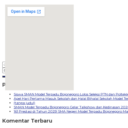
Pos-pos Terbaru
embedgooglemap.net
Siswa SMAN Model Terpadu Bojonegoro Lolos Seleksi PTN dan Polte
Apel Hari Pertama Masuk Sekolah dan Halal Bihalal Sekolah Model 
(tanpa judul)
SMAN Model Terpadu Bojonegoro Gelar Talkshow dan Kedinasan 2026
161 Prestasi di Tahun 2025! SMA Negeri Model Terpadu Bojonegoro Ma
Komentar Terbaru