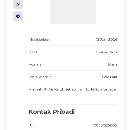
Mulai belajar
12 Juni 2026
NISN
15348479473
Agama
Islam
Jenis Kelamin
Laki Laki
Alamat : Jl. Air Keruh Setiap Hari No. 14 Sumberjaya
Kontak Pribadi
083815251385