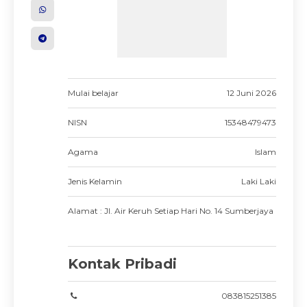
Mulai belajar
12 Juni 2026
NISN
15348479473
Agama
Islam
Jenis Kelamin
Laki Laki
Alamat : Jl. Air Keruh Setiap Hari No. 14 Sumberjaya
Kontak Pribadi
083815251385