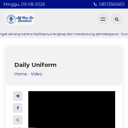
Minggu, 09-08-2026
08113560601
enang karena fasilitasnya lengkap dan mendukung pembelajaran. Guru-gurun
Daily Uniform
Home
-
Video