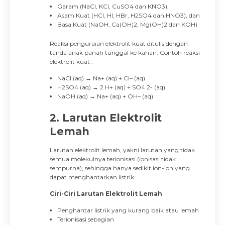
Garam (NaCl, KCl, CuSO4 dan KNO3),
Asam Kuat (HCl, HI, HBr, H2SO4 dan HNO3), dan
Basa Kuat (NaOH, Ca(OH)2, Mg(OH)2 dan KOH)
Reaksi penguraian elektrolit kuat ditulis dengan
tanda anak panah tunggal ke kanan. Contoh reaksi
elektrolit kuat :
NaCl (aq) → Na+ (aq) + Cl– (aq)
H2SO4 (aq) → 2 H+ (aq) + SO4 2- (aq)
NaOH (aq) → Na+ (aq) + OH– (aq)
2. Larutan Elektrolit
Lemah
Larutan elektrolit lemah, yakni larutan yang tidak
semua molekulnya terionisasi (ionisasi tidak
sempurna), sehingga hanya sedikit ion-ion yang
dapat menghantarkan listrik.
Ciri-Ciri Larutan Elektrolit Lemah
Penghantar listrik yang kurang baik atau lemah
Terionisasi sebagian