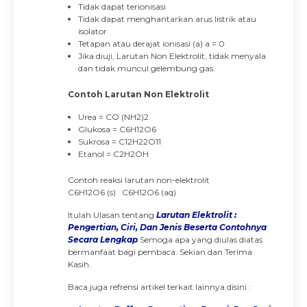
Tidak dapat terionisasi
Tidak dapat menghantarkan arus listrik atau
isolator
Tetapan atau derajat ionisasi (a) a = 0
Jika diuji, Larutan Non Elektrolit, tidak menyala
dan tidak muncul gelembung gas.
Contoh Larutan Non Elektrolit
Urea = CO (NH2)2
Glukosa = C6H12O6
Sukrosa = C12H22O11
Etanol = C2H2OH
Contoh reaksi larutan non-elektrolit
C6H12O6 (s) C6H12O6 (aq)
Itulah Ulasan tentang
Larutan Elektrolit :
Pengertian, Ciri, Dan Jenis Beserta Contohnya
Secara Lengkap
Semoga apa yang diulas diatas
bermanfaat bagi pembaca. Sekian dan Terima
Kasih.
Baca juga refrensi artikel terkait lainnya disini :