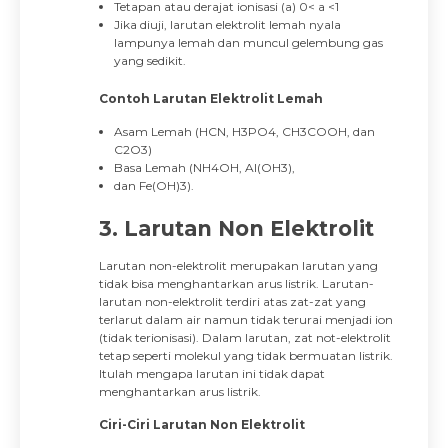
Tetapan atau derajat ionisasi (a) 0< a <1
Jika diuji, larutan elektrolit lemah nyala
lampunya lemah dan muncul gelembung gas
yang sedikit.
Contoh Larutan Elektrolit Lemah
Asam Lemah (HCN, H3PO4, CH3COOH, dan
C2O3)
Basa Lemah (NH4OH, Al(OH3),
dan Fe(OH)3).
3. Larutan Non Elektrolit
Larutan non-elektrolit merupakan larutan yang
tidak bisa menghantarkan arus listrik. Larutan-
larutan non-elektrolit terdiri atas zat-zat yang
terlarut dalam air namun tidak terurai menjadi ion
(tidak terionisasi). Dalam larutan, zat not-elektrolit
tetap seperti molekul yang tidak bermuatan listrik.
Itulah mengapa larutan ini tidak dapat
menghantarkan arus listrik.
Ciri-Ciri Larutan Non Elektrolit