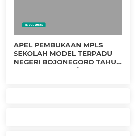
16 JUL 2025
APEL PEMBUKAAN MPLS
Pe
SEKOLAH MODEL TERPADU
Ko
NEGERI BOJONEGORO TAHUN
In
PELAJARAN 2025/2026
Bo
BERLANGSUNG KHIDMAT