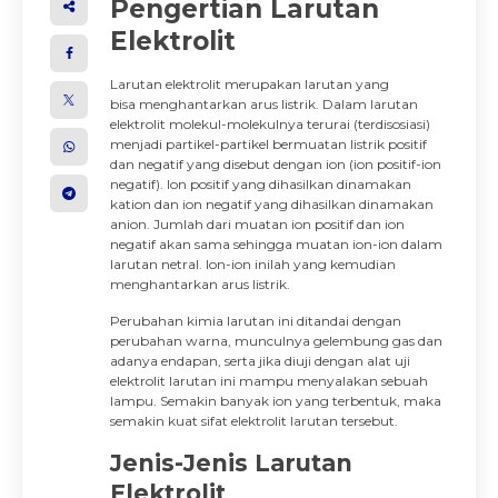
Pengertian Larutan
Elektrolit
Larutan elektrolit merupakan larutan yang
bisa menghantarkan arus listrik. Dalam larutan
elektrolit molekul-molekulnya terurai (terdisosiasi)
menjadi partikel-partikel bermuatan listrik positif
dan negatif yang disebut dengan ion (ion positif-ion
negatif). Ion positif yang dihasilkan dinamakan
kation dan ion negatif yang dihasilkan dinamakan
anion. Jumlah dari muatan ion positif dan ion
negatif akan sama sehingga muatan ion-ion dalam
larutan netral. Ion-ion inilah yang kemudian
menghantarkan arus listrik.
Perubahan kimia larutan ini ditandai dengan
perubahan warna, munculnya gelembung gas dan
adanya endapan, serta jika diuji dengan alat uji
elektrolit larutan ini mampu menyalakan sebuah
lampu. Semakin banyak ion yang terbentuk, maka
semakin kuat sifat elektrolit larutan tersebut.
Jenis-Jenis Larutan
Elektrolit