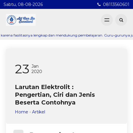
Sabtu, 08-08-2026
08113560601
silitasnya lengkap dan mendukung pembelajaran. Guru-gurunya juga sangat 
23
Jan
2020
Larutan Elektrolit :
Pengertian, Ciri dan Jenis
Beserta Contohnya
Home
-
Artikel