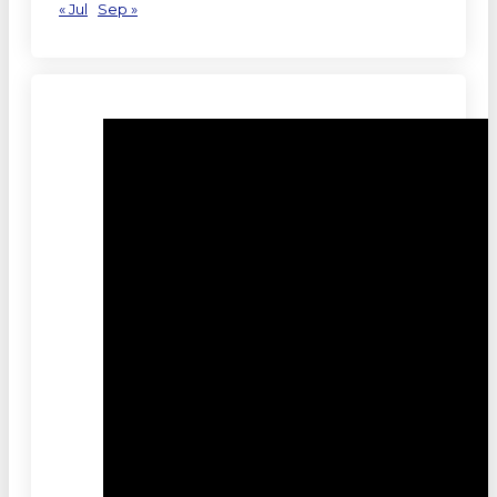
« Jul
Sep »