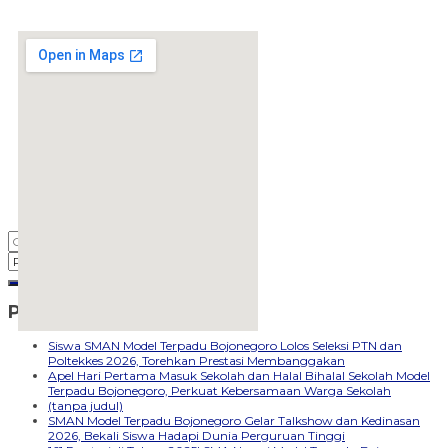
Pos-pos Terbaru
embedgooglemap.net
Siswa SMAN Model Terpadu Bojonegoro Lolos Seleksi PTN dan
Poltekkes 2026, Torehkan Prestasi Membanggakan
Apel Hari Pertama Masuk Sekolah dan Halal Bihalal Sekolah Model
Terpadu Bojonegoro, Perkuat Kebersamaan Warga Sekolah
(tanpa judul)
SMAN Model Terpadu Bojonegoro Gelar Talkshow dan Kedinasan
2026, Bekali Siswa Hadapi Dunia Perguruan Tinggi