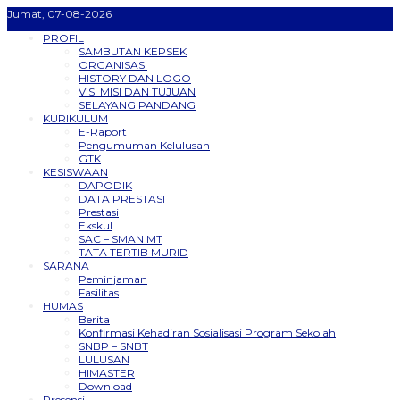
Jumat, 07-08-2026
PROFIL
SAMBUTAN KEPSEK
ORGANISASI
HISTORY DAN LOGO
VISI MISI DAN TUJUAN
SELAYANG PANDANG
KURIKULUM
E-Raport
Pengumuman Kelulusan
GTK
KESISWAAN
DAPODIK
DATA PRESTASI
Prestasi
Ekskul
SAC – SMAN MT
TATA TERTIB MURID
SARANA
Peminjaman
Fasilitas
HUMAS
Berita
Konfirmasi Kehadiran Sosialisasi Program Sekolah
SNBP – SNBT
LULUSAN
HIMASTER
Download
Presensi