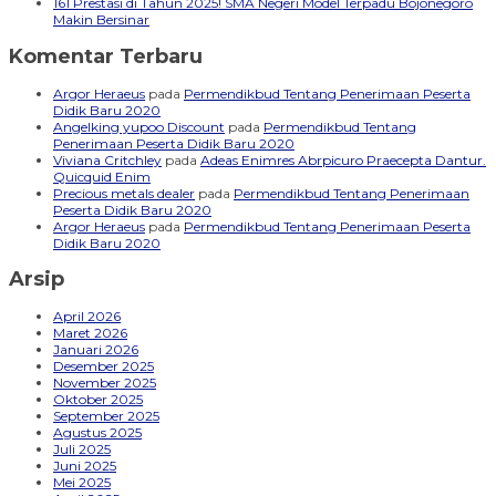
161 Prestasi di Tahun 2025! SMA Negeri Model Terpadu Bojonegoro
Makin Bersinar
Komentar Terbaru
Argor Heraeus
pada
Permendikbud Tentang Penerimaan Peserta
Didik Baru 2020
Angelking yupoo Discount
pada
Permendikbud Tentang
Penerimaan Peserta Didik Baru 2020
Viviana Critchley
pada
Adeas Enimres Abrpicuro Praecepta Dantur.
Quicquid Enim
Precious metals dealer
pada
Permendikbud Tentang Penerimaan
Peserta Didik Baru 2020
Argor Heraeus
pada
Permendikbud Tentang Penerimaan Peserta
Didik Baru 2020
Arsip
April 2026
Maret 2026
Januari 2026
Desember 2025
November 2025
Oktober 2025
September 2025
Agustus 2025
Juli 2025
Juni 2025
Mei 2025