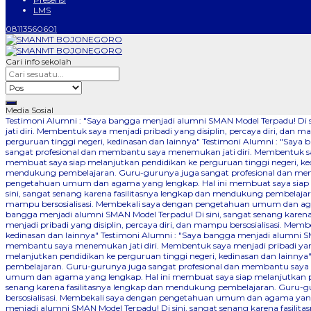
LMS
08113560601
Cari info sekolah
Media Sosial
Testimoni Alumni : "Saya bangga menjadi alumni SMAN Model Terpadu! Di
jati diri. Membentuk saya menjadi pribadi yang disiplin, percaya diri, 
perguruan tinggi negeri, kedinasan dan lainnya"
Testimoni Alumni : "Saya 
sangat profesional dan membantu saya menemukan jati diri. Membentuk say
membuat saya siap melanjutkan pendidikan ke perguruan tinggi negeri, ke
mendukung pembelajaran. Guru-gurunya juga sangat profesional dan memba
pengetahuan umum dan agama yang lengkap. Hal ini membuat saya siap me
sini, sangat senang karena fasilitasnya lengkap dan mendukung pembelajar
mampu bersosialisasi. Membekali saya dengan pengetahuan umum dan agam
bangga menjadi alumni SMAN Model Terpadu! Di sini, sangat senang kare
menjadi pribadi yang disiplin, percaya diri, dan mampu bersosialisasi. 
kedinasan dan lainnya"
Testimoni Alumni : "Saya bangga menjadi alumni SM
membantu saya menemukan jati diri. Membentuk saya menjadi pribadi yang
melanjutkan pendidikan ke perguruan tinggi negeri, kedinasan dan lainnya
pembelajaran. Guru-gurunya juga sangat profesional dan membantu saya me
umum dan agama yang lengkap. Hal ini membuat saya siap melanjutkan pen
senang karena fasilitasnya lengkap dan mendukung pembelajaran. Guru-gu
bersosialisasi. Membekali saya dengan pengetahuan umum dan agama yang 
menjadi alumni SMAN Model Terpadu! Di sini, sangat senang karena fasil