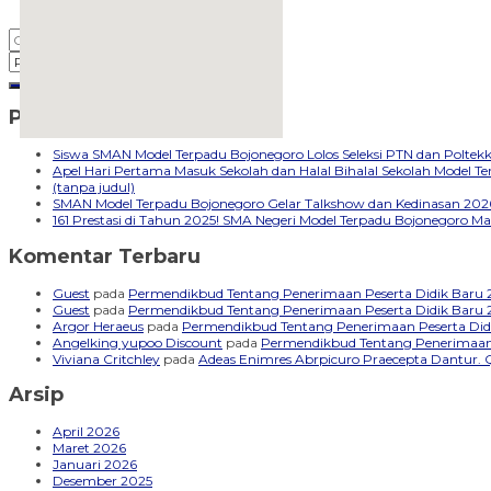
Pos-pos Terbaru
embedgooglemap.net
Siswa SMAN Model Terpadu Bojonegoro Lolos Seleksi PTN dan Polte
Apel Hari Pertama Masuk Sekolah dan Halal Bihalal Sekolah Model 
(tanpa judul)
SMAN Model Terpadu Bojonegoro Gelar Talkshow dan Kedinasan 2026
161 Prestasi di Tahun 2025! SMA Negeri Model Terpadu Bojonegoro Ma
Komentar Terbaru
Guest
pada
Permendikbud Tentang Penerimaan Peserta Didik Baru
Guest
pada
Permendikbud Tentang Penerimaan Peserta Didik Baru
Argor Heraeus
pada
Permendikbud Tentang Penerimaan Peserta Did
Angelking yupoo Discount
pada
Permendikbud Tentang Penerimaan 
Viviana Critchley
pada
Adeas Enimres Abrpicuro Praecepta Dantur. 
Arsip
April 2026
Maret 2026
Januari 2026
Desember 2025