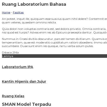
Ruang Laboratorium Bahasa
Home
-
Fasilitas
An potest, inquit ille, quicquam esse suavius quam nihil dolere? Contemnit 
quam veteres, quaedam omnino relicta.
Quia dolori non voluptas contraria est, sed doloris privatio. Omnia contraria,
nisi quod est turpis? Ad eas enim res ab Epicuro praecepta dantur. Quicquid
Nummus in Croesi divitiis obscuratur, pars est tamen divitiarum. Quamvis
temperantiam, quae est moderatio cupiditatum rationi oboediens. Immo alio gener
succumbere. Duae sunt enim res quoque, ne tu verba solum putes.
Dibaca 296x
Lainnya
Laboratorium IPA
Kantin Higenis dan Jujur
Ruang Kelas
SMAN Model Terpadu