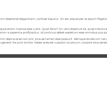
enim disserendi elegantiam, confuse loquitur. An est aliquid per se ipsum fla
 quos etiam insanos esse vultis. Quid Zeno? An vero displicuit ea, quae tributa 
 enim a sapientia proficiscitur, id continuo debet expletum esse omnibus suis
 enim depravatae non sint, pravae tamen esse possunt. Idemque diviserunt na
e; Illa sunt similia: hebes acies est cuipiam oculorum, corpore alius senescit; P