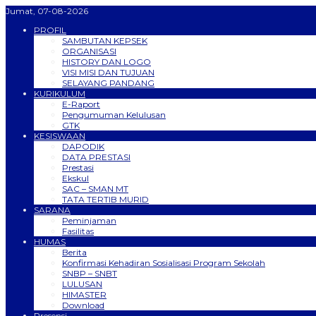
Jumat, 07-08-2026
PROFIL
SAMBUTAN KEPSEK
ORGANISASI
HISTORY DAN LOGO
VISI MISI DAN TUJUAN
SELAYANG PANDANG
KURIKULUM
E-Raport
Pengumuman Kelulusan
GTK
KESISWAAN
DAPODIK
DATA PRESTASI
Prestasi
Ekskul
SAC – SMAN MT
TATA TERTIB MURID
SARANA
Peminjaman
Fasilitas
HUMAS
Berita
Konfirmasi Kehadiran Sosialisasi Program Sekolah
SNBP – SNBT
LULUSAN
HIMASTER
Download
Presensi