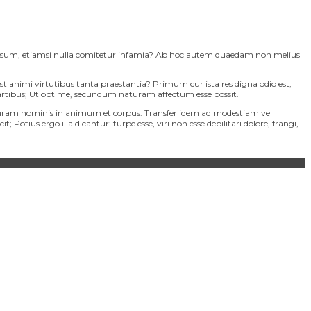
gitiosum, etiamsi nulla comitetur infamia? Ab hoc autem quaedam non melius
est animi virtutibus tanta praestantia? Primum cur ista res digna odio est,
 partibus; Ut optime, secundum naturam affectum esse possit.
turam hominis in animum et corpus. Transfer idem ad modestiam vel
otius ergo illa dicantur: turpe esse, viri non esse debilitari dolore, frangi,