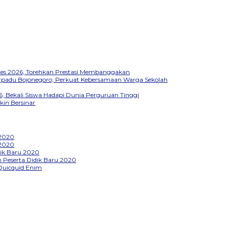
kkes 2026, Torehkan Prestasi Membanggakan
Terpadu Bojonegoro, Perkuat Kebersamaan Warga Sekolah
, Bekali Siswa Hadapi Dunia Perguruan Tinggi
kin Bersinar
 2020
 2020
ik Baru 2020
Peserta Didik Baru 2020
Quicquid Enim