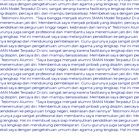
Membekali saya dengan pengetahuan umum dan agama yang lengkap. Hal ini me
AN Model Terpadu! Di sini, sangat senang karena fasilitasnya lengkap dan
 disiplin, percaya diri, dan mampu bersosialisasi. Membekali saya denga
"
Testimoni Alumni : "Saya bangga menjadi alumni SMAN Model Terpadu! Di s
nemukan jati diri. Membentuk saya menjadi pribadi yang disiplin, percaya
didikan ke perguruan tinggi negeri, kedinasan dan lainnya"
Testimoni Alum
runya juga sangat profesional dan membantu saya menemukan jati diri. Mem
lengkap. Hal ini membuat saya siap melanjutkan pendidikan ke perguruan ti
itasnya lengkap dan mendukung pembelajaran. Guru-gurunya juga sangat pr
Membekali saya dengan pengetahuan umum dan agama yang lengkap. Hal ini me
AN Model Terpadu! Di sini, sangat senang karena fasilitasnya lengkap dan
 disiplin, percaya diri, dan mampu bersosialisasi. Membekali saya denga
"
Testimoni Alumni : "Saya bangga menjadi alumni SMAN Model Terpadu! Di s
nemukan jati diri. Membentuk saya menjadi pribadi yang disiplin, percaya
didikan ke perguruan tinggi negeri, kedinasan dan lainnya"
Testimoni Alum
runya juga sangat profesional dan membantu saya menemukan jati diri. Mem
lengkap. Hal ini membuat saya siap melanjutkan pendidikan ke perguruan ti
itasnya lengkap dan mendukung pembelajaran. Guru-gurunya juga sangat pr
Membekali saya dengan pengetahuan umum dan agama yang lengkap. Hal ini me
AN Model Terpadu! Di sini, sangat senang karena fasilitasnya lengkap dan
 disiplin, percaya diri, dan mampu bersosialisasi. Membekali saya denga
"
Testimoni Alumni : "Saya bangga menjadi alumni SMAN Model Terpadu! Di s
nemukan jati diri. Membentuk saya menjadi pribadi yang disiplin, percaya
didikan ke perguruan tinggi negeri, kedinasan dan lainnya"
Testimoni Alum
runya juga sangat profesional dan membantu saya menemukan jati diri. Mem
lengkap. Hal ini membuat saya siap melanjutkan pendidikan ke perguruan ti
itasnya lengkap dan mendukung pembelajaran. Guru-gurunya juga sangat pr
Membekali saya dengan pengetahuan umum dan agama yang lengkap. Hal ini me