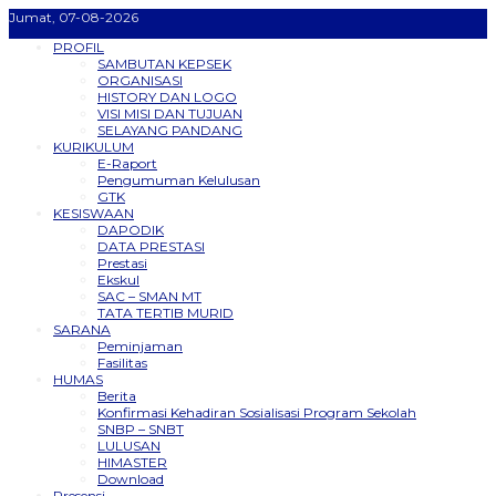
Jumat, 07-08-2026
PROFIL
SAMBUTAN KEPSEK
ORGANISASI
HISTORY DAN LOGO
VISI MISI DAN TUJUAN
SELAYANG PANDANG
KURIKULUM
E-Raport
Pengumuman Kelulusan
GTK
KESISWAAN
DAPODIK
DATA PRESTASI
Prestasi
Ekskul
SAC – SMAN MT
TATA TERTIB MURID
SARANA
Peminjaman
Fasilitas
HUMAS
Berita
Konfirmasi Kehadiran Sosialisasi Program Sekolah
SNBP – SNBT
LULUSAN
HIMASTER
Download
Presensi