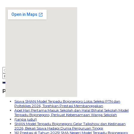
Pos-pos Terbaru
embedgooglemap.net
Siswa SMAN Model Terpadu Bojonegoro Lolos Seleksi PTN dan
Poltekkes 2026, Torehkan Prestasi Membanggakan
Apel Hari Pertama Masuk Sekolah dan Halal Bihalal Sekolah Model
Terpadu Bojonegoro, Perkuat Kebersamaan Warga Sekolah
(tanpa judul)
SMAN Model Terpadu Bojonegoro Gelar Talkshow dan Kedinasan
2026, Bekali Siswa Hadapi Dunia Perguruan Tinggi
161 Prestasi di Tahun 2025! SMA Negeri Model Terpadu Bojonegoro