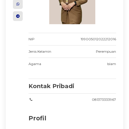
NIP
199005012022212016
Jenis Kelamin
Perempuan
Agama
Islam
Kontak Pribadi
081373333967
Profil