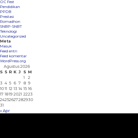
OC Fest
Pendidikan
PPDB
Prestasi
Romadhon
SNBP-SNBT
Teknologi
Uncategorized
Meta
Masuk
Feed entri
Feed komentar
WordPress.org
Agustus 2026
S
S
R
K
J
S
M
1
2
3
4
5
6
7
8
9
10
11
12
13
14
15
16
17
18
19
20
21
22
23
24
25
26
27
28
29
30
31
« Apr