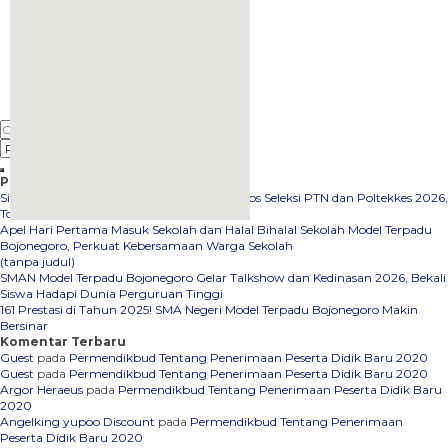
Pos-pos Terbaru
Siswa SMAN Model Terpadu Bojonegoro Lolos Seleksi PTN dan Poltekkes 2026,
Torehkan Prestasi Membanggakan
Apel Hari Pertama Masuk Sekolah dan Halal Bihalal Sekolah Model Terpadu
embedgooglemap.net
Bojonegoro, Perkuat Kebersamaan Warga Sekolah
(tanpa judul)
SMAN Model Terpadu Bojonegoro Gelar Talkshow dan Kedinasan 2026, Bekali
Siswa Hadapi Dunia Perguruan Tinggi
161 Prestasi di Tahun 2025! SMA Negeri Model Terpadu Bojonegoro Makin
Bersinar
Komentar Terbaru
Guest
pada
Permendikbud Tentang Penerimaan Peserta Didik Baru 2020
Guest
pada
Permendikbud Tentang Penerimaan Peserta Didik Baru 2020
Argor Heraeus
pada
Permendikbud Tentang Penerimaan Peserta Didik Baru
2020
Angelking yupoo Discount
pada
Permendikbud Tentang Penerimaan
Peserta Didik Baru 2020