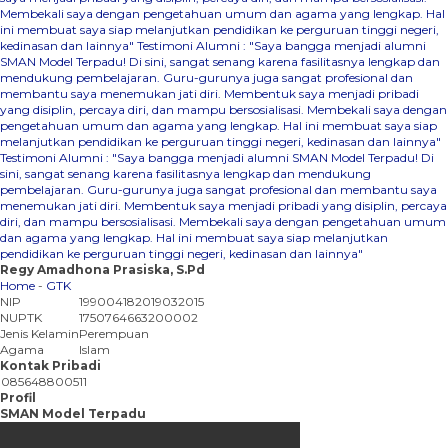
Membekali saya dengan pengetahuan umum dan agama yang lengkap. Hal
ini membuat saya siap melanjutkan pendidikan ke perguruan tinggi negeri,
kedinasan dan lainnya"
Testimoni Alumni : "Saya bangga menjadi alumni
SMAN Model Terpadu! Di sini, sangat senang karena fasilitasnya lengkap dan
mendukung pembelajaran. Guru-gurunya juga sangat profesional dan
membantu saya menemukan jati diri. Membentuk saya menjadi pribadi
yang disiplin, percaya diri, dan mampu bersosialisasi. Membekali saya dengan
pengetahuan umum dan agama yang lengkap. Hal ini membuat saya siap
melanjutkan pendidikan ke perguruan tinggi negeri, kedinasan dan lainnya"
Testimoni Alumni : "Saya bangga menjadi alumni SMAN Model Terpadu! Di
sini, sangat senang karena fasilitasnya lengkap dan mendukung
pembelajaran. Guru-gurunya juga sangat profesional dan membantu saya
menemukan jati diri. Membentuk saya menjadi pribadi yang disiplin, percaya
diri, dan mampu bersosialisasi. Membekali saya dengan pengetahuan umum
dan agama yang lengkap. Hal ini membuat saya siap melanjutkan
pendidikan ke perguruan tinggi negeri, kedinasan dan lainnya"
Regy Amadhona Prasiska, S.Pd
Home
-
GTK
NIP
199004182019032015
NUPTK
1750764663200002
Jenis Kelamin
Perempuan
Agama
Islam
Kontak Pribadi
085648800511
Profil
SMAN Model Terpadu