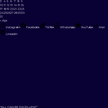
3
4
5
6
7
8
9
10
11
12
13
14
15
16
17
18
19
20
21
22
23
24
25
26
27
28
29
30
31
« Apr
Instagram
Facebook
TikTok
WhatsApp
YouTube
Mail
LinkedIn
"ALL CAN BE EXCELLENT"