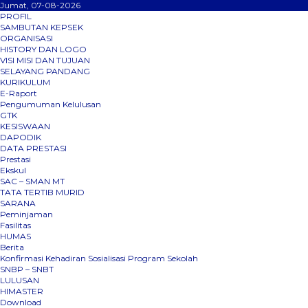
Jumat, 07-08-2026
PROFIL
SAMBUTAN KEPSEK
ORGANISASI
HISTORY DAN LOGO
VISI MISI DAN TUJUAN
SELAYANG PANDANG
KURIKULUM
E-Raport
Pengumuman Kelulusan
GTK
KESISWAAN
DAPODIK
DATA PRESTASI
Prestasi
Ekskul
SAC – SMAN MT
TATA TERTIB MURID
SARANA
Peminjaman
Fasilitas
HUMAS
Berita
Konfirmasi Kehadiran Sosialisasi Program Sekolah
SNBP – SNBT
LULUSAN
HIMASTER
Download