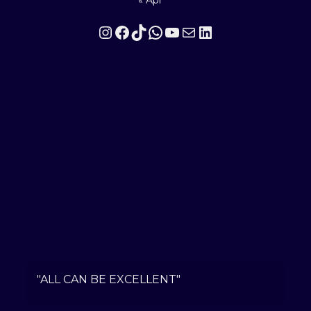
Instagram
Facebook
TikTok
WhatsApp
YouTube
Mail
LinkedIn
"ALL CAN BE EXCELLENT"