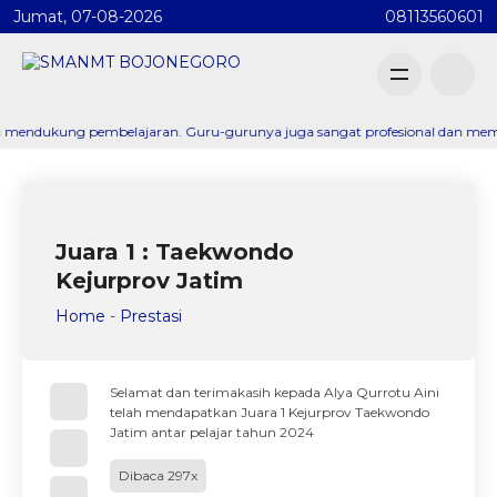
Jumat, 07-08-2026
08113560601
ng pembelajaran. Guru-gurunya juga sangat profesional dan membantu saya 
Juara 1 : Taekwondo
Kejurprov Jatim
Home
-
Prestasi
Selamat dan terimakasih kepada Alya Qurrotu Aini
telah mendapatkan Juara 1 Kejurprov Taekwondo
Jatim antar pelajar tahun 2024
Dibaca 297x