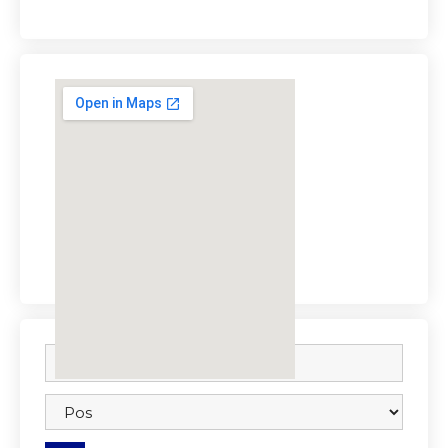
embedgooglemap.net