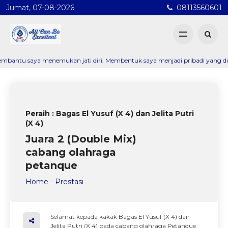
Jumat, 07-08-2026
08113560601
aya menemukan jati diri. Membentuk saya menjadi pribadi yang disiplin, p
Peraih : Bagas El Yusuf (X 4) dan Jelita Putri
(X 4)
Juara 2 (Double Mix)
cabang olahraga
petanque
Home
-
Prestasi
Selamat kepada kakak Bagas El Yusuf (X 4) dan
Jelita Putri (X 4) pada cabang olahraga Petanque