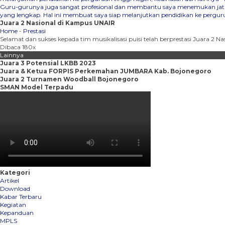
Guru-gurunya juga sangat profesional dan membantu saya menemukan jati d
yang lengkap. Hal ini membuat saya siap melanjutkan pendidikan ke pergurua
Juara 2 Nasional di Kampus UNAIR
Home
-
Prestasi
Selamat dan sukses kepada tim musikalisasi puisi telah berprestasi Juara 2
Dibaca 180x
Lainnya
Juara 3 Potensial LKBB 2023
Juara & Ketua FORPIS Perkemahan JUMBARA Kab. Bojonegoro
Juara 2 Turnamen Woodball Bojonegoro
SMAN Model Terpadu
Kategori
Artikel
Download
Kabar Terbaru
Kegiatan
Kepanduan
MPLS