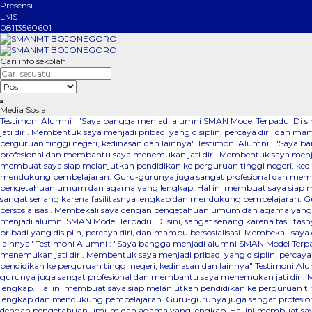
Presensi
LMS
08113560601
Cari info sekolah
Media Sosial
Testimoni Alumni : "Saya bangga menjadi alumni SMAN Model Terpadu! Di 
jati diri. Membentuk saya menjadi pribadi yang disiplin, percaya diri, da
perguruan tinggi negeri, kedinasan dan lainnya"
Testimoni Alumni : "Saya b
profesional dan membantu saya menemukan jati diri. Membentuk saya menjad
membuat saya siap melanjutkan pendidikan ke perguruan tinggi negeri, ked
mendukung pembelajaran. Guru-gurunya juga sangat profesional dan membant
pengetahuan umum dan agama yang lengkap. Hal ini membuat saya siap mel
sangat senang karena fasilitasnya lengkap dan mendukung pembelajaran. Gu
bersosialisasi. Membekali saya dengan pengetahuan umum dan agama yang le
menjadi alumni SMAN Model Terpadu! Di sini, sangat senang karena fasili
pribadi yang disiplin, percaya diri, dan mampu bersosialisasi. Membekali 
lainnya"
Testimoni Alumni : "Saya bangga menjadi alumni SMAN Model Terpa
menemukan jati diri. Membentuk saya menjadi pribadi yang disiplin, perca
pendidikan ke perguruan tinggi negeri, kedinasan dan lainnya"
Testimoni Alu
gurunya juga sangat profesional dan membantu saya menemukan jati diri. 
lengkap. Hal ini membuat saya siap melanjutkan pendidikan ke perguruan ti
lengkap dan mendukung pembelajaran. Guru-gurunya juga sangat profesional
dengan pengetahuan umum dan agama yang lengkap. Hal ini membuat saya s