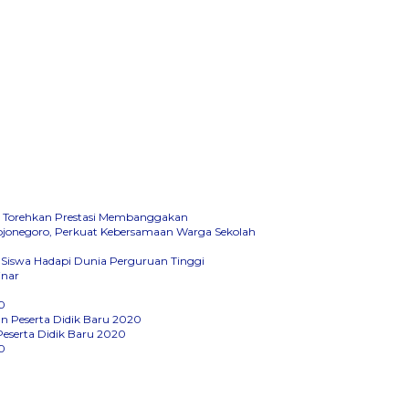
6, Torehkan Prestasi Membanggakan
Bojonegoro, Perkuat Kebersamaan Warga Sekolah
 Siswa Hadapi Dunia Perguruan Tinggi
inar
0
 Peserta Didik Baru 2020
eserta Didik Baru 2020
0