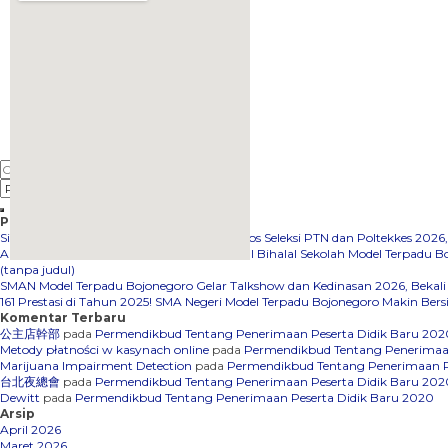
Pos-pos Terbaru
Siswa SMAN Model Terpadu Bojonegoro Lolos Seleksi PTN dan Poltekkes 202
Apel Hari Pertama Masuk Sekolah dan Halal Bihalal Sekolah Model Terpadu 
(tanpa judul)
embedgooglemap.net
SMAN Model Terpadu Bojonegoro Gelar Talkshow dan Kedinasan 2026, Bekali
161 Prestasi di Tahun 2025! SMA Negeri Model Terpadu Bojonegoro Makin Bers
Komentar Terbaru
公主店幹部
pada
Permendikbud Tentang Penerimaan Peserta Didik Baru 202
Metody płatności w kasynach online
pada
Permendikbud Tentang Penerimaan
Marijuana Impairment Detection
pada
Permendikbud Tentang Penerimaan P
台北夜總會
pada
Permendikbud Tentang Penerimaan Peserta Didik Baru 202
Dewitt
pada
Permendikbud Tentang Penerimaan Peserta Didik Baru 2020
Arsip
April 2026
Maret 2026