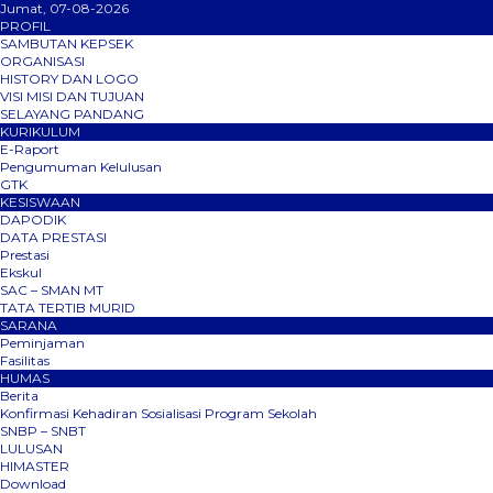
Jumat, 07-08-2026
PROFIL
SAMBUTAN KEPSEK
ORGANISASI
HISTORY DAN LOGO
VISI MISI DAN TUJUAN
SELAYANG PANDANG
KURIKULUM
E-Raport
Pengumuman Kelulusan
GTK
KESISWAAN
DAPODIK
DATA PRESTASI
Prestasi
Ekskul
SAC – SMAN MT
TATA TERTIB MURID
SARANA
Peminjaman
Fasilitas
HUMAS
Berita
Konfirmasi Kehadiran Sosialisasi Program Sekolah
SNBP – SNBT
LULUSAN
HIMASTER
Download