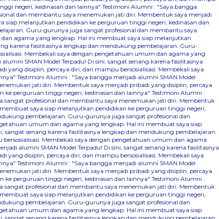
ggi negeri, kedinasan dan lainnya"
Testimoni Alumni : "Saya bangga
fesional dan membantu saya menemukan jati diri. Membentuk saya menjadi
 siap melanjutkan pendidikan ke perguruan tinggi negeri, kedinasan dan
belajaran. Guru-gurunya juga sangat profesional dan membantu saya
m dan agama yang lengkap. Hal ini membuat saya siap melanjutkan
nang karena fasilitasnya lengkap dan mendukung pembelajaran. Guru-
ersosialisasi. Membekali saya dengan pengetahuan umum dan agama yang
alumni SMAN Model Terpadu! Di sini, sangat senang karena fasilitasnya
ang disiplin, percaya diri, dan mampu bersosialisasi. Membekali saya
innya"
Testimoni Alumni : "Saya bangga menjadi alumni SMAN Model
emukan jati diri. Membentuk saya menjadi pribadi yang disiplin, percaya
ke perguruan tinggi negeri, kedinasan dan lainnya"
Testimoni Alumni :
ga sangat profesional dan membantu saya menemukan jati diri. Membentuk
 membuat saya siap melanjutkan pendidikan ke perguruan tinggi negeri,
mendukung pembelajaran. Guru-gurunya juga sangat profesional dan
pengetahuan umum dan agama yang lengkap. Hal ini membuat saya siap
i, sangat senang karena fasilitasnya lengkap dan mendukung pembelajaran.
mpu bersosialisasi. Membekali saya dengan pengetahuan umum dan agama
njadi alumni SMAN Model Terpadu! Di sini, sangat senang karena fasilitasnya
ang disiplin, percaya diri, dan mampu bersosialisasi. Membekali saya
innya"
Testimoni Alumni : "Saya bangga menjadi alumni SMAN Model
emukan jati diri. Membentuk saya menjadi pribadi yang disiplin, percaya
ke perguruan tinggi negeri, kedinasan dan lainnya"
Testimoni Alumni :
ga sangat profesional dan membantu saya menemukan jati diri. Membentuk
 membuat saya siap melanjutkan pendidikan ke perguruan tinggi negeri,
mendukung pembelajaran. Guru-gurunya juga sangat profesional dan
pengetahuan umum dan agama yang lengkap. Hal ini membuat saya siap
i, sangat senang karena fasilitasnya lengkap dan mendukung pembelajaran.