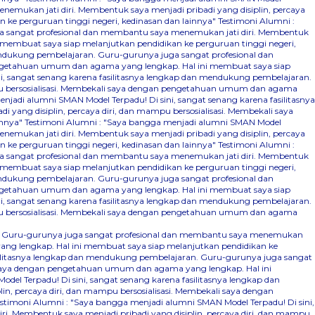
emukan jati diri. Membentuk saya menjadi pribadi yang disiplin, percaya
ke perguruan tinggi negeri, kedinasan dan lainnya"
Testimoni Alumni :
ga sangat profesional dan membantu saya menemukan jati diri. Membentuk
 membuat saya siap melanjutkan pendidikan ke perguruan tinggi negeri,
mendukung pembelajaran. Guru-gurunya juga sangat profesional dan
pengetahuan umum dan agama yang lengkap. Hal ini membuat saya siap
i, sangat senang karena fasilitasnya lengkap dan mendukung pembelajaran.
mpu bersosialisasi. Membekali saya dengan pengetahuan umum dan agama
njadi alumni SMAN Model Terpadu! Di sini, sangat senang karena fasilitasnya
ang disiplin, percaya diri, dan mampu bersosialisasi. Membekali saya
innya"
Testimoni Alumni : "Saya bangga menjadi alumni SMAN Model
emukan jati diri. Membentuk saya menjadi pribadi yang disiplin, percaya
ke perguruan tinggi negeri, kedinasan dan lainnya"
Testimoni Alumni :
ga sangat profesional dan membantu saya menemukan jati diri. Membentuk
 membuat saya siap melanjutkan pendidikan ke perguruan tinggi negeri,
mendukung pembelajaran. Guru-gurunya juga sangat profesional dan
pengetahuan umum dan agama yang lengkap. Hal ini membuat saya siap
i, sangat senang karena fasilitasnya lengkap dan mendukung pembelajaran.
mpu bersosialisasi. Membekali saya dengan pengetahuan umum dan agama
ran. Guru-gurunya juga sangat profesional dan membantu saya menemukan
yang lengkap. Hal ini membuat saya siap melanjutkan pendidikan ke
asilitasnya lengkap dan mendukung pembelajaran. Guru-gurunya juga sangat
li saya dengan pengetahuan umum dan agama yang lengkap. Hal ini
el Terpadu! Di sini, sangat senang karena fasilitasnya lengkap dan
, percaya diri, dan mampu bersosialisasi. Membekali saya dengan
estimoni Alumni : "Saya bangga menjadi alumni SMAN Model Terpadu! Di sini,
. Membentuk saya menjadi pribadi yang disiplin, percaya diri, dan mampu