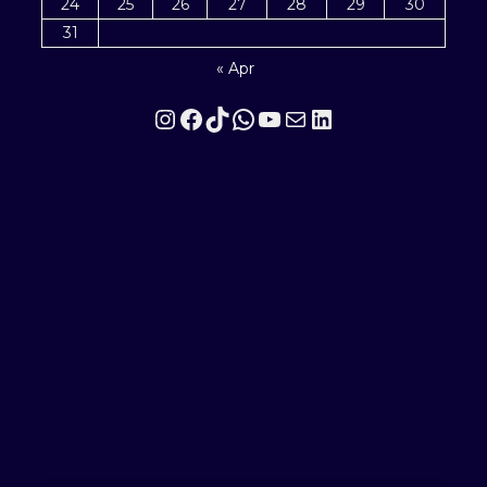
24
25
26
27
28
29
30
31
« Apr
Instagram
Facebook
TikTok
WhatsApp
YouTube
Mail
LinkedIn