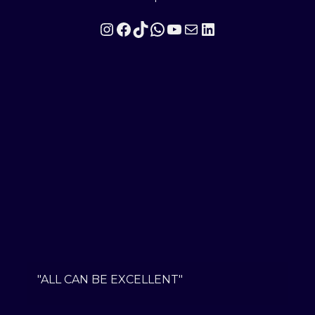
Instagram
Facebook
TikTok
WhatsApp
YouTube
Mail
LinkedIn
"ALL CAN BE EXCELLENT"