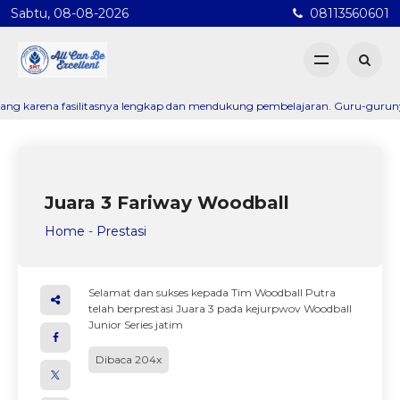
Sabtu, 08-08-2026
08113560601
rena fasilitasnya lengkap dan mendukung pembelajaran. Guru-gurunya juga 
Juara 3 Fariway Woodball
Home
-
Prestasi
Selamat dan sukses kepada Tim Woodball Putra
telah berprestasi Juara 3 pada kejurpwov Woodball
Junior Series jatim
Dibaca 204x