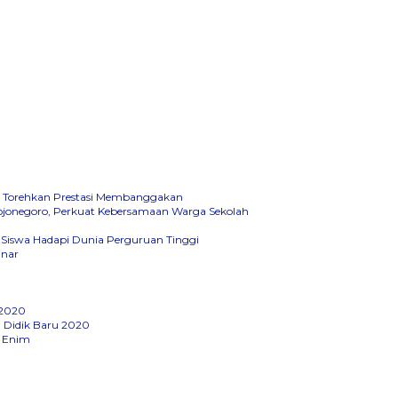
6, Torehkan Prestasi Membanggakan
Bojonegoro, Perkuat Kebersamaan Warga Sekolah
 Siswa Hadapi Dunia Perguruan Tinggi
inar
 2020
 Didik Baru 2020
d Enim