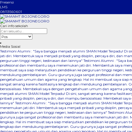
Presensi
LMS
08113560601
Cari info sekolah
Media Sosial
Testimoni Alumni : "Saya bangga menjadi alumni SMAN Model Terpadu! Di 
jati diri. Membentuk saya menjadi pribadi yang disiplin, percaya diri, da
perguruan tinggi negeri, kedinasan dan lainnya"
Testimoni Alumni : "Saya b
profesional dan membantu saya menemukan jati diri. Membentuk saya menjad
membuat saya siap melanjutkan pendidikan ke perguruan tinggi negeri, ked
mendukung pembelajaran. Guru-gurunya juga sangat profesional dan membant
pengetahuan umum dan agama yang lengkap. Hal ini membuat saya siap mel
sangat senang karena fasilitasnya lengkap dan mendukung pembelajaran. Gu
bersosialisasi. Membekali saya dengan pengetahuan umum dan agama yang le
menjadi alumni SMAN Model Terpadu! Di sini, sangat senang karena fasili
pribadi yang disiplin, percaya diri, dan mampu bersosialisasi. Membekali 
lainnya"
Testimoni Alumni : "Saya bangga menjadi alumni SMAN Model Terpa
menemukan jati diri. Membentuk saya menjadi pribadi yang disiplin, perca
pendidikan ke perguruan tinggi negeri, kedinasan dan lainnya"
Testimoni Alu
gurunya juga sangat profesional dan membantu saya menemukan jati diri. 
lengkap. Hal ini membuat saya siap melanjutkan pendidikan ke perguruan ti
lengkap dan mendukung pembelajaran. Guru-gurunya juga sangat profesional
dengan pengetahuan umum dan agama yang lengkap. Hal ini membuat saya s