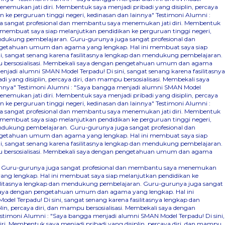
emukan jati diri. Membentuk saya menjadi pribadi yang disiplin, percaya
ke perguruan tinggi negeri, kedinasan dan lainnya"
Testimoni Alumni :
ga sangat profesional dan membantu saya menemukan jati diri. Membentuk
 membuat saya siap melanjutkan pendidikan ke perguruan tinggi negeri,
mendukung pembelajaran. Guru-gurunya juga sangat profesional dan
pengetahuan umum dan agama yang lengkap. Hal ini membuat saya siap
i, sangat senang karena fasilitasnya lengkap dan mendukung pembelajaran.
mpu bersosialisasi. Membekali saya dengan pengetahuan umum dan agama
njadi alumni SMAN Model Terpadu! Di sini, sangat senang karena fasilitasnya
ang disiplin, percaya diri, dan mampu bersosialisasi. Membekali saya
innya"
Testimoni Alumni : "Saya bangga menjadi alumni SMAN Model
emukan jati diri. Membentuk saya menjadi pribadi yang disiplin, percaya
ke perguruan tinggi negeri, kedinasan dan lainnya"
Testimoni Alumni :
ga sangat profesional dan membantu saya menemukan jati diri. Membentuk
 membuat saya siap melanjutkan pendidikan ke perguruan tinggi negeri,
mendukung pembelajaran. Guru-gurunya juga sangat profesional dan
pengetahuan umum dan agama yang lengkap. Hal ini membuat saya siap
i, sangat senang karena fasilitasnya lengkap dan mendukung pembelajaran.
mpu bersosialisasi. Membekali saya dengan pengetahuan umum dan agama
ran. Guru-gurunya juga sangat profesional dan membantu saya menemukan
yang lengkap. Hal ini membuat saya siap melanjutkan pendidikan ke
asilitasnya lengkap dan mendukung pembelajaran. Guru-gurunya juga sangat
li saya dengan pengetahuan umum dan agama yang lengkap. Hal ini
el Terpadu! Di sini, sangat senang karena fasilitasnya lengkap dan
, percaya diri, dan mampu bersosialisasi. Membekali saya dengan
estimoni Alumni : "Saya bangga menjadi alumni SMAN Model Terpadu! Di sini,
. Membentuk saya menjadi pribadi yang disiplin, percaya diri, dan mampu