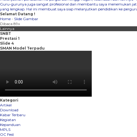
Guru-gurunya juga sangat profesional dan membantu saya menemukan jati d
yang lengkap. Hal ini membuat saya siap melanjutkan pendidikan ke pergurua
Selamat Datang !
Home
-
Slide Gambar
Dibaca 89x
Lainnya
SNBT
Prestasi 1
Slide 4
SMAN Model Terpadu
Kategori
Artikel
Download
Kabar Terbaru
Kegiatan
Kepanduan
MPLS
OC Fest