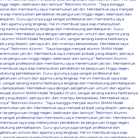
ggi negeri, kedinasan dan lainnya"
Testimoni Alumni : "Saya bangga
fesional dan membantu saya menemukan jati diri. Membentuk saya menjadi
 siap melanjutkan pendidikan ke perguruan tinggi negeri, kedinasan dan
belajaran. Guru-gurunya juga sangat profesional dan membantu saya
m dan agama yang lengkap. Hal ini membuat saya siap melanjutkan
nang karena fasilitasnya lengkap dan mendukung pembelajaran. Guru-
ersosialisasi. Membekali saya dengan pengetahuan umum dan agama yang
alumni SMAN Model Terpadu! Di sini, sangat senang karena fasilitasnya
ang disiplin, percaya diri, dan mampu bersosialisasi. Membekali saya
innya"
Testimoni Alumni : "Saya bangga menjadi alumni SMAN Model
emukan jati diri. Membentuk saya menjadi pribadi yang disiplin, percaya
ke perguruan tinggi negeri, kedinasan dan lainnya"
Testimoni Alumni :
ga sangat profesional dan membantu saya menemukan jati diri. Membentuk
 membuat saya siap melanjutkan pendidikan ke perguruan tinggi negeri,
mendukung pembelajaran. Guru-gurunya juga sangat profesional dan
pengetahuan umum dan agama yang lengkap. Hal ini membuat saya siap
i, sangat senang karena fasilitasnya lengkap dan mendukung pembelajaran.
mpu bersosialisasi. Membekali saya dengan pengetahuan umum dan agama
njadi alumni SMAN Model Terpadu! Di sini, sangat senang karena fasilitasnya
ang disiplin, percaya diri, dan mampu bersosialisasi. Membekali saya
innya"
Testimoni Alumni : "Saya bangga menjadi alumni SMAN Model
emukan jati diri. Membentuk saya menjadi pribadi yang disiplin, percaya
ke perguruan tinggi negeri, kedinasan dan lainnya"
Testimoni Alumni :
ga sangat profesional dan membantu saya menemukan jati diri. Membentuk
 membuat saya siap melanjutkan pendidikan ke perguruan tinggi negeri,
mendukung pembelajaran. Guru-gurunya juga sangat profesional dan
pengetahuan umum dan agama yang lengkap. Hal ini membuat saya siap
i, sangat senang karena fasilitasnya lengkap dan mendukung pembelajaran.