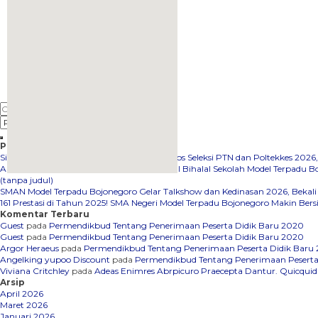
Pos-pos Terbaru
Siswa SMAN Model Terpadu Bojonegoro Lolos Seleksi PTN dan Poltekkes 202
Apel Hari Pertama Masuk Sekolah dan Halal Bihalal Sekolah Model Terpadu 
(tanpa judul)
embedgooglemap.net
SMAN Model Terpadu Bojonegoro Gelar Talkshow dan Kedinasan 2026, Bekali
161 Prestasi di Tahun 2025! SMA Negeri Model Terpadu Bojonegoro Makin Bers
Komentar Terbaru
Guest
pada
Permendikbud Tentang Penerimaan Peserta Didik Baru 2020
Guest
pada
Permendikbud Tentang Penerimaan Peserta Didik Baru 2020
Argor Heraeus
pada
Permendikbud Tentang Penerimaan Peserta Didik Baru
Angelking yupoo Discount
pada
Permendikbud Tentang Penerimaan Peserta
Viviana Critchley
pada
Adeas Enimres Abrpicuro Praecepta Dantur. Quicqui
Arsip
April 2026
Maret 2026
Januari 2026