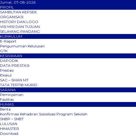
Jumat, 07-08-2026
PROFIL
SAMBUTAN KEPSEK
ORGANISASI
HISTORY DAN LOGO
VISI MISI DAN TUJUAN
SELAYANG PANDANG
KURIKULUM
E-Raport
Pengumuman Kelulusan
GTK
KESISWAAN
DAPODIK
DATA PRESTASI
Prestasi
Ekskul
SAC – SMAN MT
TATA TERTIB MURID
SARANA
Peminjaman
Fasilitas
HUMAS
Berita
Konfirmasi Kehadiran Sosialisasi Program Sekolah
SNBP – SNBT
LULUSAN
HIMASTER
Download