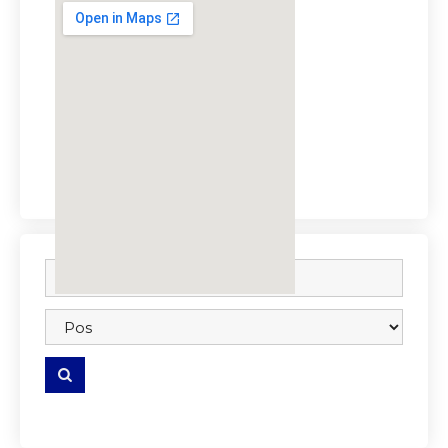
embedgooglemap.net