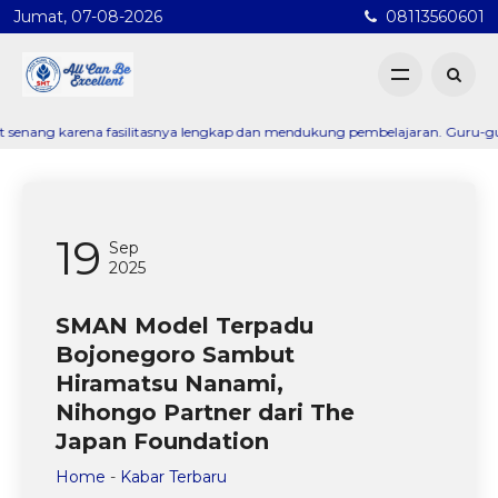
Jumat, 07-08-2026
08113560601
 karena fasilitasnya lengkap dan mendukung pembelajaran. Guru-gurunya jug
19
Sep
2025
SMAN Model Terpadu
Bojonegoro Sambut
Hiramatsu Nanami,
Nihongo Partner dari The
Japan Foundation
Home
-
Kabar Terbaru