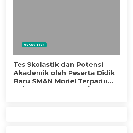
04 AGU 2024
al
Tes Skolastik dan Potensi
Pa
Akademik oleh Peserta Didik
Baru SMAN Model Terpadu
Bojonegoro TP. 2024/2025