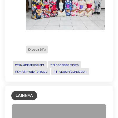
Dibaca 591x
#AllCanBeExcellent
#Nihongopartners
#SMANModelTerpadu
#Thejapanfaundation
LAINNYA