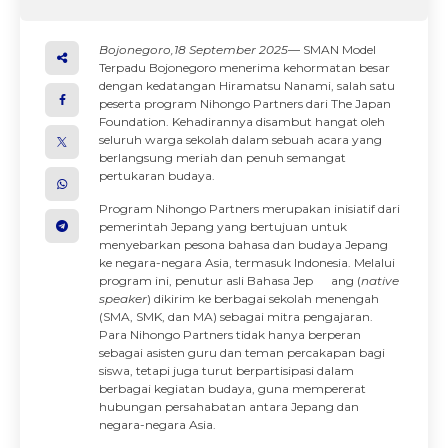
Bojonegoro,18 September 2025
— SMAN Model
Terpadu Bojonegoro menerima kehormatan besar
dengan kedatangan Hiramatsu Nanami, salah satu
peserta program Nihongo Partners dari The Japan
Foundation. Kehadirannya disambut hangat oleh
seluruh warga sekolah dalam sebuah acara yang
berlangsung meriah dan penuh semangat
pertukaran budaya.
Program Nihongo Partners merupakan inisiatif dari
pemerintah Jepang yang bertujuan untuk
menyebarkan pesona bahasa dan budaya Jepang
ke negara-negara Asia, termasuk Indonesia. Melalui
program ini, penutur asli Bahasa Jep ang (
native
speaker
) dikirim ke berbagai sekolah menengah
(SMA, SMK, dan MA) sebagai mitra pengajaran.
Para Nihongo Partners tidak hanya berperan
sebagai asisten guru dan teman percakapan bagi
siswa, tetapi juga turut berpartisipasi dalam
berbagai kegiatan budaya, guna mempererat
hubungan persahabatan antara Jepang dan
negara-negara Asia.