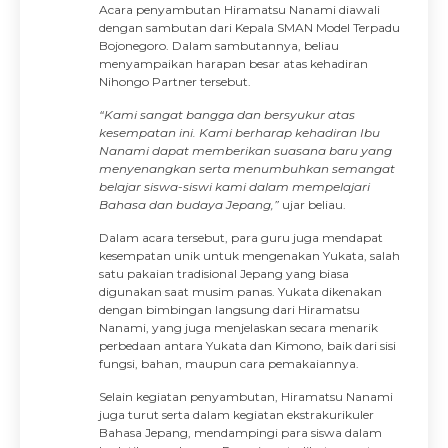
Acara penyambutan Hiramatsu Nanami diawali
dengan sambutan dari Kepala SMAN Model Terpadu
Bojonegoro. Dalam sambutannya, beliau
menyampaikan harapan besar atas kehadiran
Nihongo Partner tersebut.
“Kami sangat bangga dan bersyukur atas
kesempatan ini. Kami berharap kehadiran Ibu
Nanami dapat memberikan suasana baru yang
menyenangkan serta menumbuhkan semangat
belajar siswa-siswi kami dalam mempelajari
Bahasa dan budaya Jepang,”
ujar beliau.
Dalam acara tersebut, para guru juga mendapat
kesempatan unik untuk mengenakan Yukata, salah
satu pakaian tradisional Jepang yang biasa
digunakan saat musim panas. Yukata dikenakan
dengan bimbingan langsung dari Hiramatsu
Nanami, yang juga menjelaskan secara menarik
perbedaan antara Yukata dan Kimono, baik dari sisi
fungsi, bahan, maupun cara pemakaiannya.
Selain kegiatan penyambutan, Hiramatsu Nanami
juga turut serta dalam kegiatan ekstrakurikuler
Bahasa Jepang, mendampingi para siswa dalam