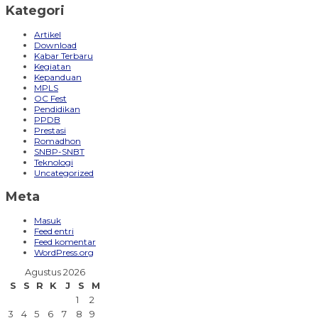
Kategori
Artikel
Download
Kabar Terbaru
Kegiatan
Kepanduan
MPLS
OC Fest
Pendidikan
PPDB
Prestasi
Romadhon
SNBP-SNBT
Teknologi
Uncategorized
Meta
Masuk
Feed entri
Feed komentar
WordPress.org
Agustus 2026
S
S
R
K
J
S
M
1
2
3
4
5
6
7
8
9