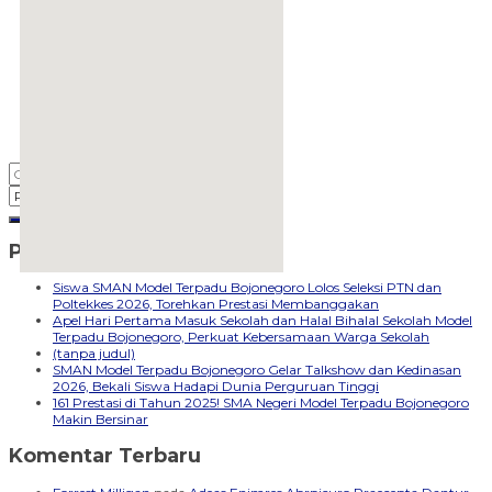
Pos-pos Terbaru
embedgooglemap.net
Siswa SMAN Model Terpadu Bojonegoro Lolos Seleksi PTN dan
Poltekkes 2026, Torehkan Prestasi Membanggakan
Apel Hari Pertama Masuk Sekolah dan Halal Bihalal Sekolah Model
Terpadu Bojonegoro, Perkuat Kebersamaan Warga Sekolah
(tanpa judul)
SMAN Model Terpadu Bojonegoro Gelar Talkshow dan Kedinasan
2026, Bekali Siswa Hadapi Dunia Perguruan Tinggi
161 Prestasi di Tahun 2025! SMA Negeri Model Terpadu Bojonegoro
Makin Bersinar
Komentar Terbaru