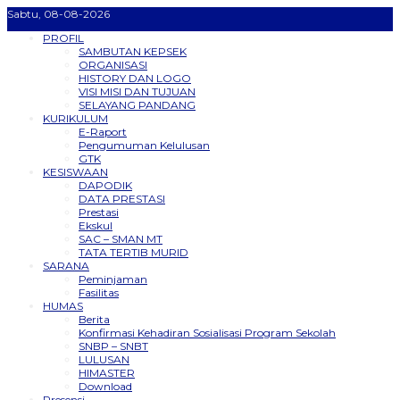
Sabtu, 08-08-2026
PROFIL
SAMBUTAN KEPSEK
ORGANISASI
HISTORY DAN LOGO
VISI MISI DAN TUJUAN
SELAYANG PANDANG
KURIKULUM
E-Raport
Pengumuman Kelulusan
GTK
KESISWAAN
DAPODIK
DATA PRESTASI
Prestasi
Ekskul
SAC – SMAN MT
TATA TERTIB MURID
SARANA
Peminjaman
Fasilitas
HUMAS
Berita
Konfirmasi Kehadiran Sosialisasi Program Sekolah
SNBP – SNBT
LULUSAN
HIMASTER
Download
Presensi