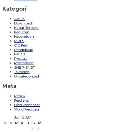
Kategori
Artikel
Download
Kabar Terbaru
Kegiatan
Kepanduan
MPLS
OC Fest
Pendidikan
PPDB
Prestasi
Romadhon
SNBP-SNBT
Teknologi
Uncategorized
Meta
Masuk
Feed entri
Feed komentar
WordPress.org
Juni 2024
S
S
R
K
J
S
M
1
2