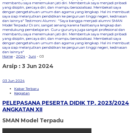
membantu saya menemukan jati diri. Membentuk saya menjadi pribadi
yang disiplin, percaya diri, dan mampu bersosialisasi. Membekali saya
dengan pengetahuan umum dan agama yang lengkap. Hal ini membuat
saya siap melanjutkan pendidikan ke perguruan tinggi negeri, kedinasan
dan lainnya"
Testimoni Alumni : "Saya bangga menjadi alumni SMAN
Model Terpadu! Di sini, sangat senang karena fasilitasnya lengkap dan
mendukung pembelajaran. Guru-gurunya juga sangat profesional dan
membantu saya menemukan jati diri. Membentuk saya menjadi pribadi
yang disiplin, percaya diri, dan mampu bersosialisasi. Membekali saya
dengan pengetahuan umum dan agama yang lengkap. Hal ini membuat
saya siap melanjutkan pendidikan ke perguruan tinggi negeri, kedinasan
dan lainnya"
Home
-
2024
-
Juni
-
03
Arsip : 3 Jun 2024
03
Jun
2024
Kabar Terbaru
Kegiatan
PELEPASANA PESERTA DIDIK TP. 2023/2024
ANGKATAN XII
SMAN Model Terpadu