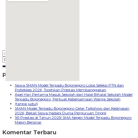
Pos-pos Terbaru
embedgooglemap.net
Siswa SMAN Model Terpadu Bojonegoro Lolos Seleksi PTN dan
Poltekkes 2026, Torehkan Prestasi Membanggakan
Apel Hari Pertama Masuk Sekolah dan Halal Bihalal Sekolah Model
Terpadu Bojonegoro, Perkuat Kebersamaan Warga Sekolah
(tanpa judul)
SMAN Model Terpadu Bojonegoro Gelar Talkshow dan Kedinasan
2026, Bekali Siswa Hadapi Dunia Perguruan Tinggi
161 Prestasi di Tahun 2025! SMA Negeri Model Terpadu Bojonegoro
Makin Bersinar
Komentar Terbaru