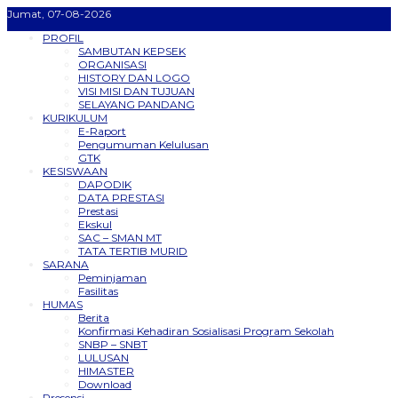
Jumat, 07-08-2026
PROFIL
SAMBUTAN KEPSEK
ORGANISASI
HISTORY DAN LOGO
VISI MISI DAN TUJUAN
SELAYANG PANDANG
KURIKULUM
E-Raport
Pengumuman Kelulusan
GTK
KESISWAAN
DAPODIK
DATA PRESTASI
Prestasi
Ekskul
SAC – SMAN MT
TATA TERTIB MURID
SARANA
Peminjaman
Fasilitas
HUMAS
Berita
Konfirmasi Kehadiran Sosialisasi Program Sekolah
SNBP – SNBT
LULUSAN
HIMASTER
Download
Presensi