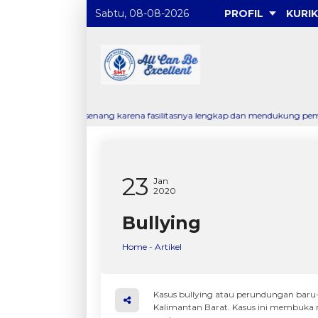
Sabtu, 08-08-2026
PROFIL
KURI
ngat senang karena fasilitasnya lengkap dan mendukung pembelajaran. Guru-
23
Jan
2020
Bullying
Home
-
Artikel
Kasus bullying atau perundungan baru-b
Kalimantan Barat. Kasus ini membuk