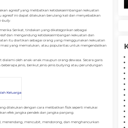
dakan agresif yang melibatkan ketidakseimbangan kekuatan
u agresif ini dapat dilakukan berulang kali dan menyebabkan
i-
bully
.
Amerika Serikat, tindakan yang dikategorikan sebagai
resif dan mengandung ketidakseimbangan kekuatan dan
atan itu diartikan sebagai orang yang menggunakan kekuatan
K
informasi yang memalukan, atau popularitas untuk mengendalikan
t dialami oleh anak-anak maupun orang dewasa. Secara garis
beberapa jenis, berikut jenis-jenis bullying atau perundungan
alah Keluarga
ng dilakukan dengan cara melibatkan fisik seperti melukai
an efek jangka pendek dan jangka panjang.
, menendang, mencubit, mendorong, dan menghancurkan