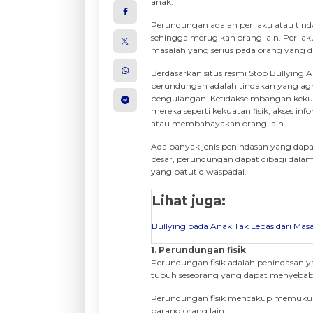
anak.
Perundungan adalah perilaku atau tin
sehingga merugikan orang lain. Perilak
masalah yang serius pada orang yang d
Berdasarkan situs resmi Stop Bullying 
perundungan adalah tindakan yang ag
pengulangan. Ketidakseimbangan keku
mereka seperti kekuatan fisik, akses 
atau membahayakan orang lain.
Ada banyak jenis penindasan yang dapa
besar, perundungan dapat dibagi dalam 
yang patut diwaspadai.
Lihat juga:
Bullying pada Anak Tak Lepas dari Mas
1. Perundungan fisik
Perundungan fisik adalah penindasan ya
tubuh seseorang yang dapat menyebabk
Perundungan fisik mencakup memukul
barang orang lain.