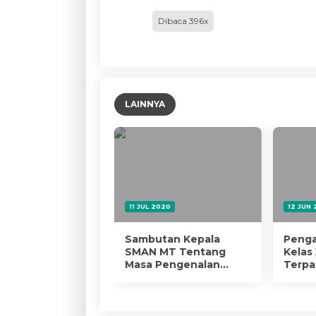
Dibaca 396x
LAINNYA
 2024
11 JUL 2020
12 JUN
ELOLAAN
Sambutan Kepala
Penga
JA KEPALA
SMAN MT Tentang
Kelas
AH (PKKS) SMA
Masa Pengenalan
Terpa
I MODEL
Lingkungan Sekolah
Dipun
ADU
NEGORO 2024