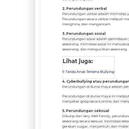
2. Perundungan verbal
Perundungan verbal adalah intimidasi ya
Perundungan secara verbal meliputi m
menghina, dan mengancam.
3. Perundungan sosial
Perundungan sosial adalah penindasa
seseorang. Intimidasi sosial ini men
seseorang, dan mengucilkan seseorang.
Lihat juga:
9 Tanda Anak Terkena Bullying
4.
Cyberbullying
atau perundungan
Perundungan di dunia maya adalah peri
Perundungan di dunia maya ini melipu
menyebar gosip secara online, dan meng
5. Perundungan seksual
Dikutip dari Very Well Family, perund
seseorang secara seksual. Intimidasi se
gerakan vulgar, menyentuh, dan materi