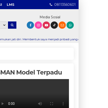
I
LMS
08113560601
Media Sosial
embentuk saya menjadi pribadi yang disiplin, percaya diri, dan mampu bers
SMAN Model Terpadu