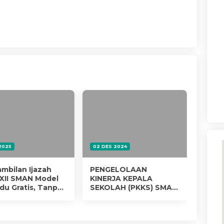
 2025
02 DES 2024
11 JUL
mbilan Ijazah
PENGELOLAAN
Samb
 XII SMAN Model
KINERJA KEPALA
SMAN
du Gratis, Tanpa
SEKOLAH (PKKS) SMA
Masa
gut Biaya
NEGERI MODEL
Ling
TERPADU
BOJONEGORO 2024