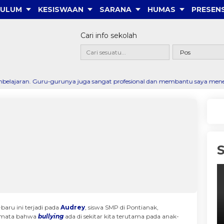
KULUM
KESISWAAN
SARANA
HUMAS
PRESENS
Cari info sekolah
gurunya juga sangat profesional dan membantu saya menemukan jati diri. M
aru ini terjadi pada
Audrey
, siswa SMP di Pontianak,
a mata bahwa
bullying
ada di sekitar kita terutama pada anak-