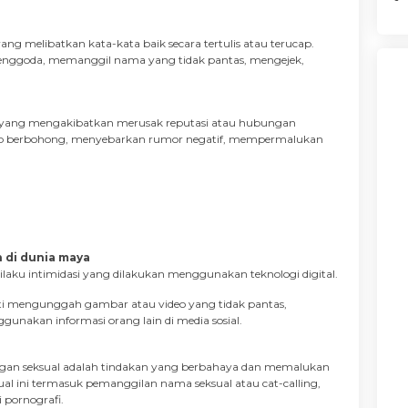
ng melibatkan kata-kata baik secara tertulis atau terucap.
enggoda, memanggil nama yang tidak pantas, mengejek,
n yang mengakibatkan merusak reputasi atau hubungan
cakup berbohong, menyebarkan rumor negatif, mempermalukan
 di dunia maya
laku intimidasi yang dilakukan menggunakan teknologi digital.
ti mengunggah gambar atau video yang tidak pantas,
gunakan informasi orang lain di media sosial.
ungan seksual adalah tindakan yang berbahaya dan memalukan
ksual ini termasuk pemanggilan nama seksual atau cat-calling,
 pornografi.