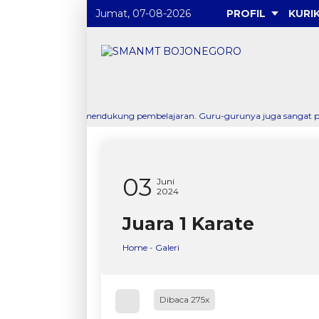
Jumat, 07-08-2026
PROFIL
KURI
p dan mendukung pembelajaran. Guru-gurunya juga sangat profesional dan m
03
Juni
2024
Juara 1 Karate
Home
-
Galeri
Dibaca 275x