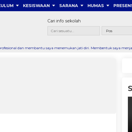
KULUM
KESISWAAN
SARANA
HUMAS
PRESEN
Cari info sekolah
embantu saya menemukan jati diri. Membentuk saya menjadi pribadi yang dis