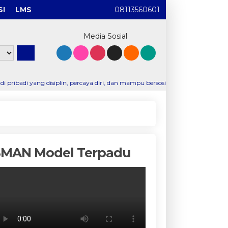
SI
LMS
08113560601
Media Sosial
iplin, percaya diri, dan mampu bersosialisasi. Membekali saya dengan pen
SMAN Model Terpadu