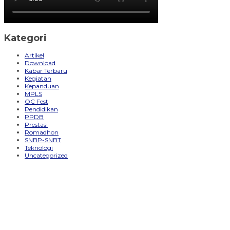
Kategori
Artikel
Download
Kabar Terbaru
Kegiatan
Kepanduan
MPLS
OC Fest
Pendidikan
PPDB
Prestasi
Romadhon
SNBP-SNBT
Teknologi
Uncategorized