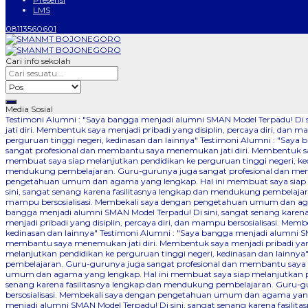
LMS
08113560601
Cari info sekolah
Media Sosial
Testimoni Alumni : "Saya bangga menjadi alumni SMAN Model Terpadu! Di
jati diri. Membentuk saya menjadi pribadi yang disiplin, percaya diri, 
perguruan tinggi negeri, kedinasan dan lainnya"
Testimoni Alumni : "Saya 
sangat profesional dan membantu saya menemukan jati diri. Membentuk say
membuat saya siap melanjutkan pendidikan ke perguruan tinggi negeri, ke
mendukung pembelajaran. Guru-gurunya juga sangat profesional dan memba
pengetahuan umum dan agama yang lengkap. Hal ini membuat saya siap me
sini, sangat senang karena fasilitasnya lengkap dan mendukung pembelajar
mampu bersosialisasi. Membekali saya dengan pengetahuan umum dan agam
bangga menjadi alumni SMAN Model Terpadu! Di sini, sangat senang kare
menjadi pribadi yang disiplin, percaya diri, dan mampu bersosialisasi. 
kedinasan dan lainnya"
Testimoni Alumni : "Saya bangga menjadi alumni SM
membantu saya menemukan jati diri. Membentuk saya menjadi pribadi yang
melanjutkan pendidikan ke perguruan tinggi negeri, kedinasan dan lainnya
pembelajaran. Guru-gurunya juga sangat profesional dan membantu saya me
umum dan agama yang lengkap. Hal ini membuat saya siap melanjutkan pen
senang karena fasilitasnya lengkap dan mendukung pembelajaran. Guru-gu
bersosialisasi. Membekali saya dengan pengetahuan umum dan agama yang 
menjadi alumni SMAN Model Terpadu! Di sini, sangat senang karena fasil