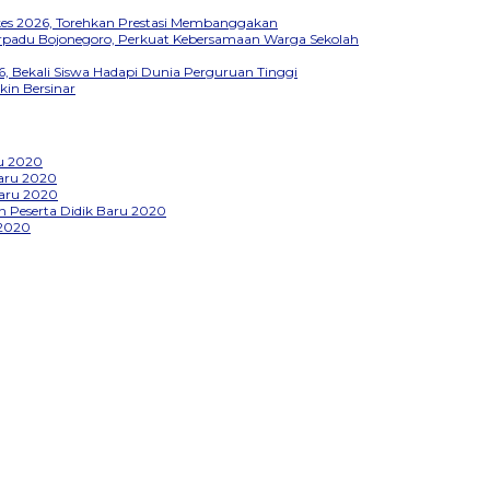
kkes 2026, Torehkan Prestasi Membanggakan
Terpadu Bojonegoro, Perkuat Kebersamaan Warga Sekolah
, Bekali Siswa Hadapi Dunia Perguruan Tinggi
kin Bersinar
u 2020
aru 2020
Baru 2020
 Peserta Didik Baru 2020
 2020