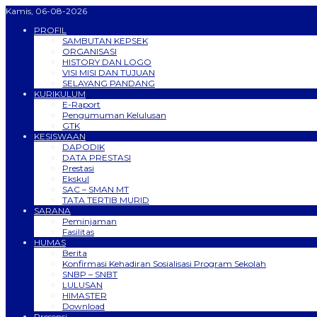
Kamis, 06-08-2026
PROFIL
SAMBUTAN KEPSEK
ORGANISASI
HISTORY DAN LOGO
VISI MISI DAN TUJUAN
SELAYANG PANDANG
KURIKULUM
E-Raport
Pengumuman Kelulusan
GTK
KESISWAAN
DAPODIK
DATA PRESTASI
Prestasi
Ekskul
SAC – SMAN MT
TATA TERTIB MURID
SARANA
Peminjaman
Fasilitas
HUMAS
Berita
Konfirmasi Kehadiran Sosialisasi Program Sekolah
SNBP – SNBT
LULUSAN
HIMASTER
Download
Presensi