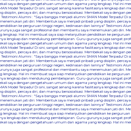
Membekali saya dengan pengetahuan umum dan agama yang lengkap. Hal ini me
AN Model Terpadu! Di sini, sangat senang karena fasilitasnya lengkap dan
 disiplin, percaya diri, dan mampu bersosialisasi. Membekali saya denga
"
Testimoni Alumni : "Saya bangga menjadi alumni SMAN Model Terpadu! Di s
nemukan jati diri. Membentuk saya menjadi pribadi yang disiplin, percaya
didikan ke perguruan tinggi negeri, kedinasan dan lainnya"
Testimoni Alum
runya juga sangat profesional dan membantu saya menemukan jati diri. Mem
lengkap. Hal ini membuat saya siap melanjutkan pendidikan ke perguruan ti
itasnya lengkap dan mendukung pembelajaran. Guru-gurunya juga sangat pr
Membekali saya dengan pengetahuan umum dan agama yang lengkap. Hal ini me
AN Model Terpadu! Di sini, sangat senang karena fasilitasnya lengkap dan
 disiplin, percaya diri, dan mampu bersosialisasi. Membekali saya denga
"
Testimoni Alumni : "Saya bangga menjadi alumni SMAN Model Terpadu! Di s
nemukan jati diri. Membentuk saya menjadi pribadi yang disiplin, percaya
didikan ke perguruan tinggi negeri, kedinasan dan lainnya"
Testimoni Alum
runya juga sangat profesional dan membantu saya menemukan jati diri. Mem
lengkap. Hal ini membuat saya siap melanjutkan pendidikan ke perguruan ti
itasnya lengkap dan mendukung pembelajaran. Guru-gurunya juga sangat pr
Membekali saya dengan pengetahuan umum dan agama yang lengkap. Hal ini me
AN Model Terpadu! Di sini, sangat senang karena fasilitasnya lengkap dan
 disiplin, percaya diri, dan mampu bersosialisasi. Membekali saya denga
"
Testimoni Alumni : "Saya bangga menjadi alumni SMAN Model Terpadu! Di s
nemukan jati diri. Membentuk saya menjadi pribadi yang disiplin, percaya
didikan ke perguruan tinggi negeri, kedinasan dan lainnya"
Testimoni Alum
runya juga sangat profesional dan membantu saya menemukan jati diri. Mem
lengkap. Hal ini membuat saya siap melanjutkan pendidikan ke perguruan ti
itasnya lengkap dan mendukung pembelajaran. Guru-gurunya juga sangat pr
Membekali saya dengan pengetahuan umum dan agama yang lengkap. Hal ini me