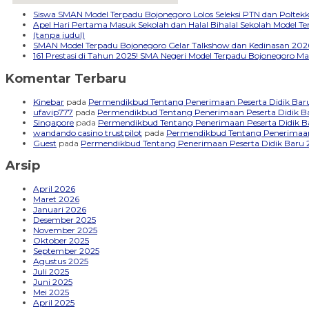
embedgooglemap.net
Siswa SMAN Model Terpadu Bojonegoro Lolos Seleksi PTN dan Polte
Apel Hari Pertama Masuk Sekolah dan Halal Bihalal Sekolah Model 
(tanpa judul)
SMAN Model Terpadu Bojonegoro Gelar Talkshow dan Kedinasan 2026
161 Prestasi di Tahun 2025! SMA Negeri Model Terpadu Bojonegoro Ma
Komentar Terbaru
Kinebar
pada
Permendikbud Tentang Penerimaan Peserta Didik Bar
ufavip777
pada
Permendikbud Tentang Penerimaan Peserta Didik B
Singapore
pada
Permendikbud Tentang Penerimaan Peserta Didik 
wandando casino trustpilot
pada
Permendikbud Tentang Penerimaan
Guest
pada
Permendikbud Tentang Penerimaan Peserta Didik Baru
Arsip
April 2026
Maret 2026
Januari 2026
Desember 2025
November 2025
Oktober 2025
September 2025
Agustus 2025
Juli 2025
Juni 2025
Mei 2025
April 2025