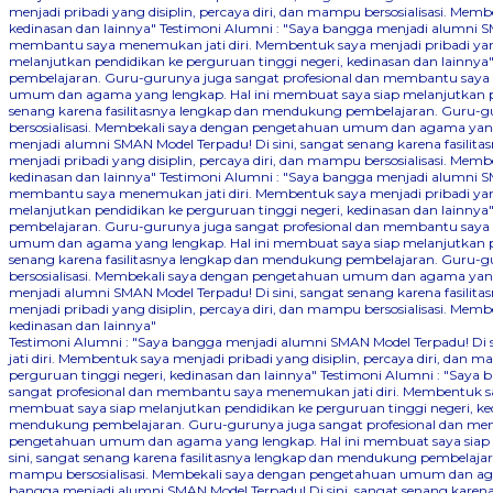
menjadi pribadi yang disiplin, percaya diri, dan mampu bersosialisasi. 
kedinasan dan lainnya"
Testimoni Alumni : "Saya bangga menjadi alumni SM
membantu saya menemukan jati diri. Membentuk saya menjadi pribadi yang
melanjutkan pendidikan ke perguruan tinggi negeri, kedinasan dan lainnya
pembelajaran. Guru-gurunya juga sangat profesional dan membantu saya me
umum dan agama yang lengkap. Hal ini membuat saya siap melanjutkan pen
senang karena fasilitasnya lengkap dan mendukung pembelajaran. Guru-gu
bersosialisasi. Membekali saya dengan pengetahuan umum dan agama yang 
menjadi alumni SMAN Model Terpadu! Di sini, sangat senang karena fasil
menjadi pribadi yang disiplin, percaya diri, dan mampu bersosialisasi. 
kedinasan dan lainnya"
Testimoni Alumni : "Saya bangga menjadi alumni SM
membantu saya menemukan jati diri. Membentuk saya menjadi pribadi yang
melanjutkan pendidikan ke perguruan tinggi negeri, kedinasan dan lainnya
pembelajaran. Guru-gurunya juga sangat profesional dan membantu saya me
umum dan agama yang lengkap. Hal ini membuat saya siap melanjutkan pen
senang karena fasilitasnya lengkap dan mendukung pembelajaran. Guru-gu
bersosialisasi. Membekali saya dengan pengetahuan umum dan agama yang 
menjadi alumni SMAN Model Terpadu! Di sini, sangat senang karena fasil
menjadi pribadi yang disiplin, percaya diri, dan mampu bersosialisasi. 
kedinasan dan lainnya"
Testimoni Alumni : "Saya bangga menjadi alumni SMAN Model Terpadu! Di
jati diri. Membentuk saya menjadi pribadi yang disiplin, percaya diri, 
perguruan tinggi negeri, kedinasan dan lainnya"
Testimoni Alumni : "Saya 
sangat profesional dan membantu saya menemukan jati diri. Membentuk say
membuat saya siap melanjutkan pendidikan ke perguruan tinggi negeri, ke
mendukung pembelajaran. Guru-gurunya juga sangat profesional dan memba
pengetahuan umum dan agama yang lengkap. Hal ini membuat saya siap me
sini, sangat senang karena fasilitasnya lengkap dan mendukung pembelajar
mampu bersosialisasi. Membekali saya dengan pengetahuan umum dan agam
bangga menjadi alumni SMAN Model Terpadu! Di sini, sangat senang kare