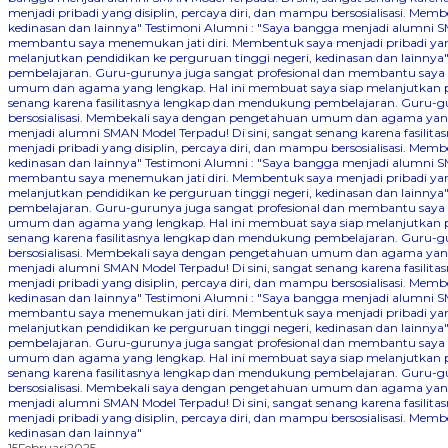
menjadi pribadi yang disiplin, percaya diri, dan mampu bersosialisasi. 
kedinasan dan lainnya"
Testimoni Alumni : "Saya bangga menjadi alumni SM
membantu saya menemukan jati diri. Membentuk saya menjadi pribadi yang
melanjutkan pendidikan ke perguruan tinggi negeri, kedinasan dan lainnya
pembelajaran. Guru-gurunya juga sangat profesional dan membantu saya me
umum dan agama yang lengkap. Hal ini membuat saya siap melanjutkan pen
senang karena fasilitasnya lengkap dan mendukung pembelajaran. Guru-gu
bersosialisasi. Membekali saya dengan pengetahuan umum dan agama yang 
menjadi alumni SMAN Model Terpadu! Di sini, sangat senang karena fasil
menjadi pribadi yang disiplin, percaya diri, dan mampu bersosialisasi. 
kedinasan dan lainnya"
Testimoni Alumni : "Saya bangga menjadi alumni SM
membantu saya menemukan jati diri. Membentuk saya menjadi pribadi yang
melanjutkan pendidikan ke perguruan tinggi negeri, kedinasan dan lainnya
pembelajaran. Guru-gurunya juga sangat profesional dan membantu saya me
umum dan agama yang lengkap. Hal ini membuat saya siap melanjutkan pen
senang karena fasilitasnya lengkap dan mendukung pembelajaran. Guru-gu
bersosialisasi. Membekali saya dengan pengetahuan umum dan agama yang 
menjadi alumni SMAN Model Terpadu! Di sini, sangat senang karena fasil
menjadi pribadi yang disiplin, percaya diri, dan mampu bersosialisasi. 
kedinasan dan lainnya"
Testimoni Alumni : "Saya bangga menjadi alumni SM
membantu saya menemukan jati diri. Membentuk saya menjadi pribadi yang
melanjutkan pendidikan ke perguruan tinggi negeri, kedinasan dan lainnya
pembelajaran. Guru-gurunya juga sangat profesional dan membantu saya me
umum dan agama yang lengkap. Hal ini membuat saya siap melanjutkan pen
senang karena fasilitasnya lengkap dan mendukung pembelajaran. Guru-gu
bersosialisasi. Membekali saya dengan pengetahuan umum dan agama yang 
menjadi alumni SMAN Model Terpadu! Di sini, sangat senang karena fasil
menjadi pribadi yang disiplin, percaya diri, dan mampu bersosialisasi. 
kedinasan dan lainnya"
15
Februari
2025