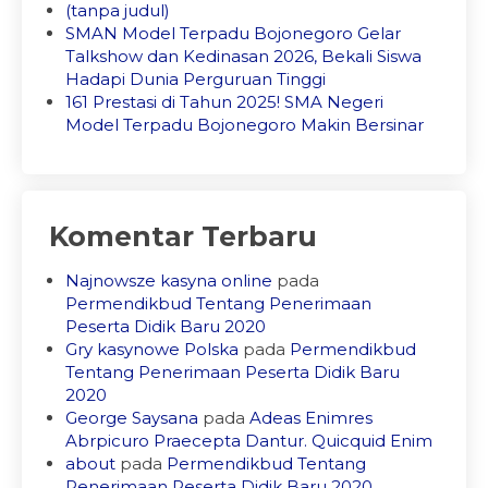
(tanpa judul)
SMAN Model Terpadu Bojonegoro Gelar
Talkshow dan Kedinasan 2026, Bekali Siswa
Hadapi Dunia Perguruan Tinggi
161 Prestasi di Tahun 2025! SMA Negeri
Model Terpadu Bojonegoro Makin Bersinar
Komentar Terbaru
Najnowsze kasyna online
pada
Permendikbud Tentang Penerimaan
Peserta Didik Baru 2020
Gry kasynowe Polska
pada
Permendikbud
Tentang Penerimaan Peserta Didik Baru
2020
George Saysana
pada
Adeas Enimres
Abrpicuro Praecepta Dantur. Quicquid Enim
about
pada
Permendikbud Tentang
Penerimaan Peserta Didik Baru 2020