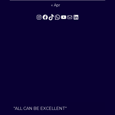
« Apr
Instagram
Facebook
TikTok
WhatsApp
YouTube
Mail
LinkedIn
"ALL CAN BE EXCELLENT"