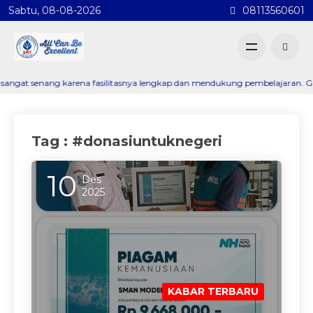
Sabtu, 08-08-2026
08113560601
 senang karena fasilitasnya lengkap dan mendukung pembelajaran. Guru-gur
Tag : #donasiuntuknegeri
10
Des
2025
KABAR TERBARU