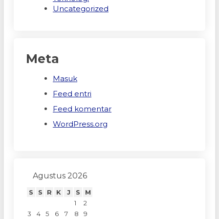
Uncategorized
Meta
Masuk
Feed entri
Feed komentar
WordPress.org
Agustus 2026
S
S
R
K
J
S
M
1
2
3
4
5
6
7
8
9