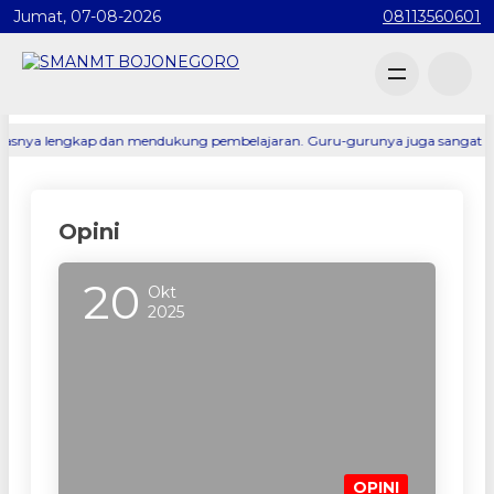
Jumat, 07-08-2026
08113560601
 lengkap dan mendukung pembelajaran. Guru-gurunya juga sangat profesiona
Opini
20
Okt
2025
OPINI