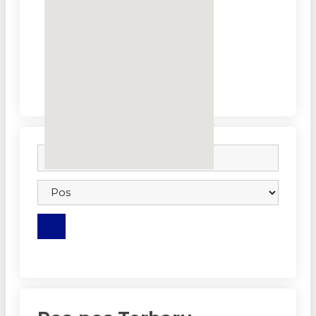
embedgooglemap.net